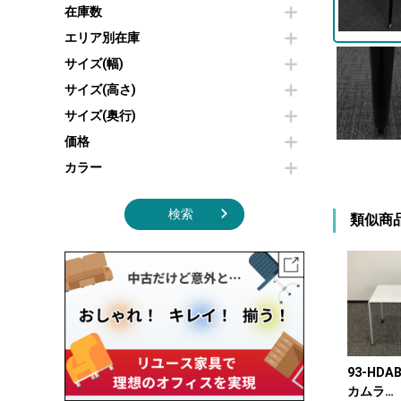
その他OA機器
空気清浄機・加湿器
在庫数
センターテーブル・サイドテーブル
傘立て
電子レンジ
カフェテーブル
食器棚・キッチンキャビネット
エリア別在庫
液晶テレビ・モニター類
ベンチ・スツール
カタログスタンド
サイズ(幅)
エアコン
ソファ
オフィスアクセサリーその他
照明機器
シェルフ
サイズ(高さ)
掃除機
ダストボックス（ゴミ箱）
サイズ(奥行)
季節家電
インテリア家具その他
その他キッチン家電・オフィス家電
価格
カラー
検索
類似商
93-HDAB
カムラ