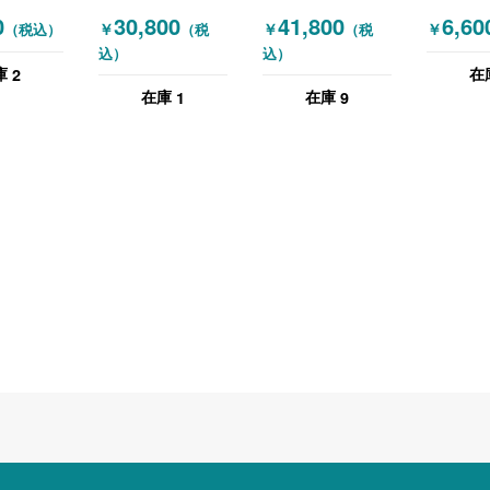
RA) キャ
(OKAMURA) ミー
(OKAMURA) ミー
(OKAMU
0
30,800
41,800
6,60
￥
￥
￥
（税込）
（税
（税
付きテーブ
ティングテーブル
ティングテーブル
ティング
込）
込）
ティングテ
ホワイト
木目（ホワイト）
角テーブ
2
庫
在
ホワイト
（ナチュ
1
9
在庫
在庫