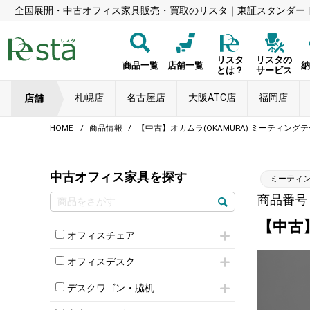
全国展開・中古オフィス家具販売・買取のリスタ｜東証スタンダー
リスタ
リスタの
商品一覧
店舗一覧
とは？
サービス
札幌店
名古屋店
大阪ATC店
福岡店
店舗
HOME
商品情報
【中古】オカムラ(OKAMURA) ミーティング
中古オフィス家具を探す
ミーティ
商品番号：8
【中古
オフィスチェア
肘付きチェア
オフィスデスク
肘無しチェア
片袖机
役員チェア
デスクワゴン・脇机
フリーアドレスデスク（ベンチデスク）
高級チェア（多機能チェア）
インワゴン2段