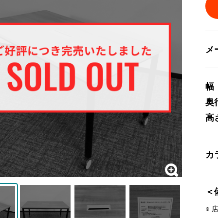
メ
幅
奥
高
カ
＜
※