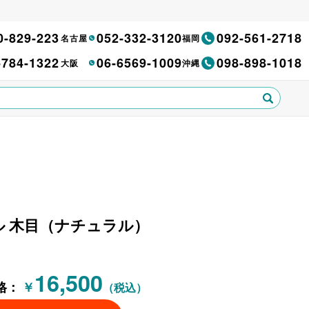
0-829-223
052-332-3120
092-561-2718
名古屋
福岡
-784-1322
06-6569-1009
098-898-1018
大阪
沖縄
ブル 木目（ナチュラル）
16,500
格：
￥
（税込）