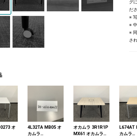
グ
だ
※
※
※
さ
品
0273 オ
4L32TA MB05 オ
オカムラ 3R1R1P
L674AT
カムラ
MX61 オカムラ
カムラ