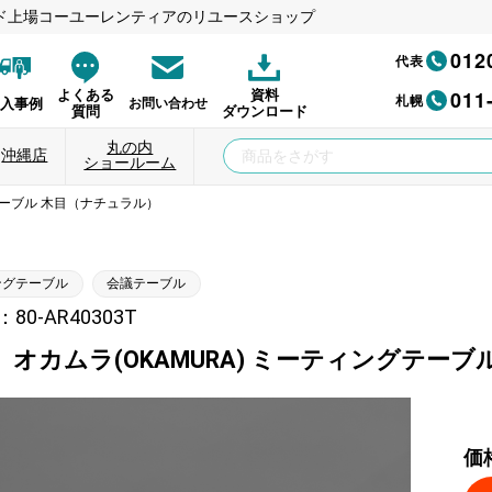
ド上場コーユーレンティアのリユースショップ
012
代表
011
よくある
資料
札幌
納入事例
お問い合わせ
質問
ダウンロード
丸の内
沖縄店
ショールーム
テーブル 木目（ナチュラル）
ングテーブル
会議テーブル
0-AR40303T
】オカムラ(OKAMURA) ミーティングテー
価