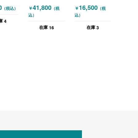
RA) ミー
(OKAMURA) ミー
93HDAB MK17 オ
0
41,800
16,500
￥
￥
（税込）
（税
（税
テーブル
ティングテーブル
カムラ
込）
込）
ル 木目
スクエアテーブル
(OKAMURA) キャ
4
庫
ラル）
スター 付きテーブ
16
3
在庫
在庫
ル ミーティングテ
ーブル 木目（ナチ
ュラル）