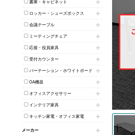
昇降デスク
オフィスチェアその他
書庫・キャビネット
インワゴン3段
オフィスデスクその他
ハイキャビネット
脇机
両袖机
ロッカー・シューズボックス
ローキャビネット
ワゴンその他
平机・平デスク
1人用ロッカー
両開きキャビネット
会議テーブル
2人用ロッカー
スチールキャビネット
ミーティングテーブル
3人用ロッカー
上下連結キャビネット
ミーティングチェア
スタッキングテーブル
4人用ロッカー
整理ケース（ペーパーケース）
キャスター付きミーティングチェア
ネスティングテーブル
5人用ロッカー
応接・役員家具
軽量ラック（スチールラック）
スタッキングミーティングチェア
幕板付テーブル
6人用ロッカー
メタルラック
応接セット
テーブル付きミーティングチェア
カウンターテーブル
受付カウンター
8人用ロッカー
収納家具その他
応接ソファ
ネスティングミーティングチェア
キャスター 付きテーブル
パーソナルロッカー
オープン書庫
ハイカウンター
応接チェア
折りたたみミーティングチェア
パーテーション・ホワイトボード
T字脚テーブル
多人数ロッカー
両開書庫
ローカウンター
応接テーブル
丸椅子
大型会議テーブル
シリンダー錠ロッカー
パーテーション
引き違い書庫
ラウンジカウンター
応接・役員家具その他
OA機器
ハイチェア
会議テーブルW1200～
ダイヤル錠ロッカー
自立タイプパーテーション
ラテラル書庫
受付カウンターその他
シェルチェア
会議テーブルW1500～
iPad
ボタン錠ロッカー
パーテーションその他
オフィスアクセサリー
ミーティングチェアその他
会議テーブルW1800～
電話機（ビジネスフォン）
ダイヤル錠ロッカー
脚付ホワイトボード
チェア用台車
折りたたみ会議テーブル
シュレッダー
シューズロッカー・下駄箱
壁掛けホワイトボード
インテリア家具
演台・講演台・演説台
平行スタックテーブル
プロジェクター
ワードローブ・クローゼット
スケジュールボード・行動予定表
モールドチェア
防音パネル
ハイテーブル
スクリーン
キッチン家電・オフィス家電
ロッカーその他
ホワイトボードその他
ダイニングチェア
個室ブース
会議テーブルその他
液晶モニター・ディスプレイ
電気ポッド
ダイニングテーブル
耐火金庫
プリンター・コピー機
メーカー
冷蔵庫・洗濯機
カウンターテーブル
コートハンガー・ポールハンガー