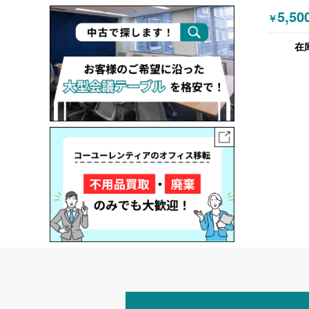
(OKAMU
5,50
￥
スター 
ル ミー
在
ーブル 