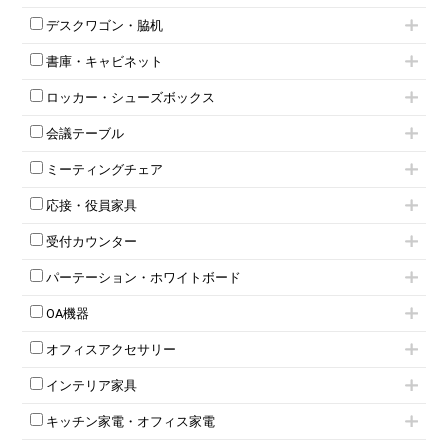
片袖机
役員チェア
デスクワゴン・脇机
フリーアドレスデスク（ベンチデスク）
高級チェア（多機能チェア）
インワゴン2段
昇降デスク
オフィスチェアその他
書庫・キャビネット
インワゴン3段
オフィスデスクその他
ハイキャビネット
脇机
両袖机
ロッカー・シューズボックス
ローキャビネット
ワゴンその他
平机・平デスク
1人用ロッカー
両開きキャビネット
会議テーブル
2人用ロッカー
スチールキャビネット
ミーティングテーブル
3人用ロッカー
上下連結キャビネット
ミーティングチェア
スタッキングテーブル
4人用ロッカー
整理ケース（ペーパーケース）
キャスター付きミーティングチェア
ネスティングテーブル
5人用ロッカー
軽量ラック（スチールラック）
応接・役員家具
スタッキングミーティングチェア
幕板付テーブル
6人用ロッカー
メタルラック
応接セット
テーブル付きミーティングチェア
カウンターテーブル
8人用ロッカー
収納家具その他
受付カウンター
応接ソファ
ネスティングミーティングチェア
キャスター 付きテーブル
パーソナルロッカー
オープン書庫
ハイカウンター
応接チェア
折りたたみミーティングチェア
T字脚テーブル
多人数ロッカー
パーテーション・ホワイトボード
両開書庫
ローカウンター
応接テーブル
丸椅子
大型会議テーブル
シリンダー錠ロッカー
引き違い書庫
パーテーション
ラウンジカウンター
応接・役員家具その他
ハイチェア
会議テーブルW1200～
OA機器
ダイヤル錠ロッカー
ラテラル書庫
自立タイプパーテーション
受付カウンターその他
シェルチェア
会議テーブルW1500～
ボタン錠ロッカー
iPad
パーテーションその他
ミーティングチェアその他
オフィスアクセサリー
会議テーブルW1800～
ダイヤル錠ロッカー
電話機（ビジネスフォン）
脚付ホワイトボード
折りたたみ会議テーブル
シューズロッカー・下駄箱
チェア用台車
シュレッダー
壁掛けホワイトボード
インテリア家具
平行スタックテーブル
ワードローブ・クローゼット
演台・講演台・演説台
プロジェクター
スケジュールボード・行動予定表
ハイテーブル
ロッカーその他
モールドチェア
防音パネル
スクリーン
ホワイトボードその他
キッチン家電・オフィス家電
会議テーブルその他
ダイニングチェア
個室ブース
液晶モニター・ディスプレイ