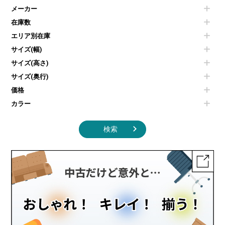
電気ポッド
ダイニングテーブル
耐火金庫
プリンター・コピー機
メーカー
冷蔵庫・洗濯機
カウンターテーブル
コートハンガー・ポールハンガー
その他OA機器
空気清浄機・加湿器
センターテーブル・サイドテーブル
傘立て
在庫数
電子レンジ
カフェテーブル
食器棚・キッチンキャビネット
エリア別在庫
液晶テレビ・モニター類
ベンチ・スツール
カタログスタンド
エアコン
ソファ
サイズ(幅)
オフィスアクセサリーその他
照明機器
シェルフ
サイズ(高さ)
掃除機
ダストボックス（ゴミ箱）
サイズ(奥行)
季節家電
インテリア家具その他
その他キッチン家電・オフィス家電
価格
カラー
検索