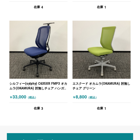
4
1
在庫
在庫
シルフィー(sylphy) C635XR FMP3 オカ
エスクード オカムラ(OKAMURA) 肘無し
ムラ(OKAMURA) 肘無しチェア ハンガー
チェア グリーン
付き ブルー
33,000
8,800
￥
￥
（税込）
（税込）
3
1
在庫
在庫