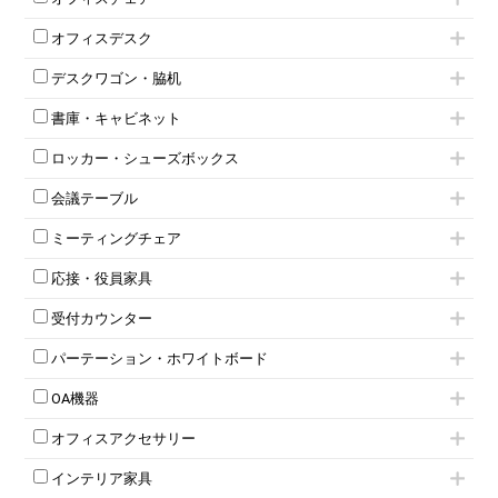
肘付きチェア
オフィスデスク
肘無しチェア
片袖机
役員チェア
デスクワゴン・脇机
フリーアドレスデスク（ベンチデスク）
高級チェア（多機能チェア）
インワゴン2段
昇降デスク
オフィスチェアその他
書庫・キャビネット
インワゴン3段
オフィスデスクその他
ハイキャビネット
脇机
両袖机
ロッカー・シューズボックス
ローキャビネット
ワゴンその他
平机・平デスク
1人用ロッカー
両開きキャビネット
会議テーブル
2人用ロッカー
スチールキャビネット
ミーティングテーブル
3人用ロッカー
上下連結キャビネット
ミーティングチェア
スタッキングテーブル
4人用ロッカー
整理ケース（ペーパーケース）
キャスター付きミーティングチェア
ネスティングテーブル
5人用ロッカー
軽量ラック（スチールラック）
応接・役員家具
スタッキングミーティングチェア
幕板付テーブル
6人用ロッカー
メタルラック
応接セット
テーブル付きミーティングチェア
カウンターテーブル
8人用ロッカー
収納家具その他
受付カウンター
応接ソファ
ネスティングミーティングチェア
キャスター 付きテーブル
パーソナルロッカー
オープン書庫
ハイカウンター
応接チェア
折りたたみミーティングチェア
T字脚テーブル
多人数ロッカー
パーテーション・ホワイトボード
両開書庫
ローカウンター
応接テーブル
丸椅子
大型会議テーブル
シリンダー錠ロッカー
引き違い書庫
パーテーション
ラウンジカウンター
応接・役員家具その他
ハイチェア
会議テーブルW1200～
OA機器
ダイヤル錠ロッカー
ラテラル書庫
自立タイプパーテーション
受付カウンターその他
シェルチェア
会議テーブルW1500～
ボタン錠ロッカー
iPad
パーテーションその他
ミーティングチェアその他
オフィスアクセサリー
会議テーブルW1800～
ダイヤル錠ロッカー
電話機（ビジネスフォン）
脚付ホワイトボード
折りたたみ会議テーブル
シューズロッカー・下駄箱
チェア用台車
シュレッダー
壁掛けホワイトボード
インテリア家具
平行スタックテーブル
ワードローブ・クローゼット
演台・講演台・演説台
プロジェクター
スケジュールボード・行動予定表