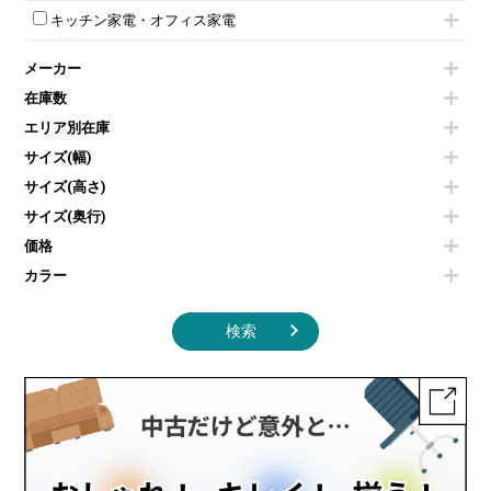
ハイテーブル
ロッカーその他
モールドチェア
防音パネル
スクリーン
ホワイトボードその他
キッチン家電・オフィス家電
会議テーブルその他
ダイニングチェア
個室ブース
液晶モニター・ディスプレイ
電気ポッド
ダイニングテーブル
耐火金庫
プリンター・コピー機
メーカー
冷蔵庫・洗濯機
カウンターテーブル
コートハンガー・ポールハンガー
その他OA機器
空気清浄機・加湿器
センターテーブル・サイドテーブル
傘立て
在庫数
電子レンジ
カフェテーブル
食器棚・キッチンキャビネット
エリア別在庫
液晶テレビ・モニター類
ベンチ・スツール
カタログスタンド
エアコン
ソファ
サイズ(幅)
オフィスアクセサリーその他
照明機器
シェルフ
サイズ(高さ)
掃除機
ダストボックス（ゴミ箱）
サイズ(奥行)
季節家電
インテリア家具その他
その他キッチン家電・オフィス家電
価格
カラー
検索