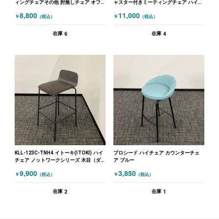
ィングチェアその他 肘無しチェア オフ
ャスター付きミーティングチェア ハイチ
ホワイト
ェア ブラック ホワイト
8,800
11,000
￥
￥
（税込）
（税込）
6
4
在庫
在庫
KLL-123C-TNH4 イトーキ(ITOKI) ハイ
プロシード ハイチェア カウンターチェ
チェア ノットワークシリーズ 木目（ダ
ア ブルー
ークブラウン）
9,900
3,850
￥
￥
（税込）
（税込）
2
1
在庫
在庫