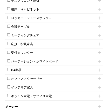
デスクワゴン・脇机
フリーアドレスデスク（ベンチデスク）
高級チェア（多機能チェア）
インワゴン2段
昇降デスク
オフィスチェアその他
書庫・キャビネット
インワゴン3段
オフィスデスクその他
ハイキャビネット
脇机
両袖机
ロッカー・シューズボックス
ローキャビネット
ワゴンその他
平机・平デスク
1人用ロッカー
両開きキャビネット
会議テーブル
2人用ロッカー
スチールキャビネット
ミーティングテーブル
3人用ロッカー
上下連結キャビネット
ミーティングチェア
スタッキングテーブル
4人用ロッカー
整理ケース（ペーパーケース）
キャスター付きミーティングチェア
ネスティングテーブル
5人用ロッカー
軽量ラック（スチールラック）
応接・役員家具
スタッキングミーティングチェア
幕板付テーブル
6人用ロッカー
メタルラック
応接セット
テーブル付きミーティングチェア
カウンターテーブル
8人用ロッカー
収納家具その他
受付カウンター
応接ソファ
ネスティングミーティングチェア
キャスター 付きテーブル
パーソナルロッカー
オープン書庫
ハイカウンター
応接チェア
折りたたみミーティングチェア
T字脚テーブル
多人数ロッカー
パーテーション・ホワイトボード
両開書庫
ローカウンター
応接テーブル
丸椅子
大型会議テーブル
シリンダー錠ロッカー
引き違い書庫
パーテーション
ラウンジカウンター
応接・役員家具その他
ハイチェア
会議テーブルW1200～
OA機器
ダイヤル錠ロッカー
ラテラル書庫
自立タイプパーテーション
受付カウンターその他
シェルチェア
会議テーブルW1500～
ボタン錠ロッカー
iPad
パーテーションその他
ミーティングチェアその他
オフィスアクセサリー
会議テーブルW1800～
ダイヤル錠ロッカー
電話機（ビジネスフォン）
脚付ホワイトボード
折りたたみ会議テーブル
シューズロッカー・下駄箱
チェア用台車
シュレッダー
壁掛けホワイトボード
インテリア家具
平行スタックテーブル
ワードローブ・クローゼット
演台・講演台・演説台
プロジェクター
スケジュールボード・行動予定表
ハイテーブル
ロッカーその他
モールドチェア
防音パネル
スクリーン
ホワイトボードその他
キッチン家電・オフィス家電
会議テーブルその他
ダイニングチェア
個室ブース
液晶モニター・ディスプレイ
電気ポッド
ダイニングテーブル
耐火金庫
プリンター・コピー機
メーカー
冷蔵庫・洗濯機
カウンターテーブル