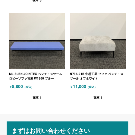
3
在庫
ML-3LBN JOINTEX ベンチ・スツール
N736-01B 中村工芸 ソファ ベンチ・ス
ロビーソファ背無 W1800 ブルー
ツール オフホワイト
8,800
11,000
￥
￥
（税込）
（税込）
1
1
在庫
在庫
まずはお問い合わせください