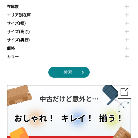
コートハンガー・ポールハンガー
その他OA機器
空気清浄機・加湿器
センターテーブル・サイドテーブル
傘立て
在庫数
電子レンジ
カフェテーブル
食器棚・キッチンキャビネット
エリア別在庫
液晶テレビ・モニター類
ベンチ・スツール
カタログスタンド
エアコン
ソファ
サイズ(幅)
オフィスアクセサリーその他
照明機器
シェルフ
サイズ(高さ)
掃除機
ダストボックス（ゴミ箱）
サイズ(奥行)
季節家電
インテリア家具その他
その他キッチン家電・オフィス家電
価格
カラー
検索