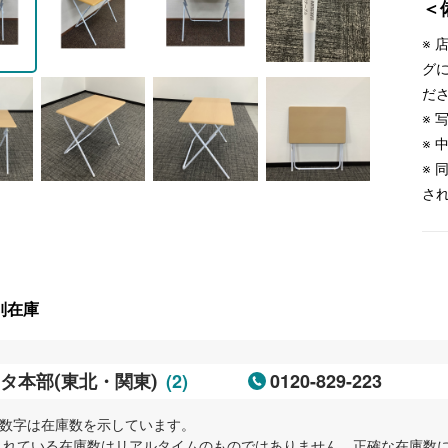
＜
※
グ
だ
※
※
※
さ
別在庫
(2)
0120-829-223
タ本部(東北・関東)
内の数字は在庫数を示しています。
示されている在庫数はリアルタイムのものではありません。正確な在庫数