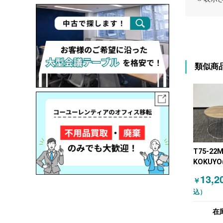
類似商
T75-22
KOKUYO
センター
13,2
￥
ル・サイ
込）
ル シルバ
（ナチュ
在