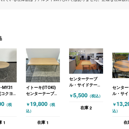
品
センターテーブ
ル・サイドテーブ
M-MY31
イトーキ(ITOKI)
センター
ル 木目（ナチュラ
5,500
(コクヨ)
センターテーブ
ル・サイ
￥
（税込）
ル）
テーブ
ル・サイドテーブ
ル 木目
00
19,800
13,2
￥
￥
（税
（税
ドテーブ
ル 木目（ナチュラ
ル）
2
在庫
込）
込）
ー 木目
ル）
ラル）
1
1
庫
在庫
在