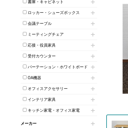
昇降デスク
オフィスチェアその他
書庫・キャビネット
インワゴン3段
オフィスデスクその他
ハイキャビネット
脇机
両袖机
ロッカー・シューズボックス
ローキャビネット
ワゴンその他
平机・平デスク
1人用ロッカー
両開きキャビネット
会議テーブル
2人用ロッカー
スチールキャビネット
ミーティングテーブル
3人用ロッカー
上下連結キャビネット
ミーティングチェア
スタッキングテーブル
4人用ロッカー
整理ケース（ペーパーケース）
キャスター付きミーティングチェア
ネスティングテーブル
5人用ロッカー
応接・役員家具
軽量ラック（スチールラック）
スタッキングミーティングチェア
幕板付テーブル
6人用ロッカー
メタルラック
応接セット
テーブル付きミーティングチェア
カウンターテーブル
受付カウンター
8人用ロッカー
収納家具その他
応接ソファ
ネスティングミーティングチェア
キャスター 付きテーブル
パーソナルロッカー
オープン書庫
ハイカウンター
応接チェア
折りたたみミーティングチェア
パーテーション・ホワイトボード
T字脚テーブル
多人数ロッカー
両開書庫
ローカウンター
応接テーブル
丸椅子
大型会議テーブル
シリンダー錠ロッカー
パーテーション
引き違い書庫
ラウンジカウンター
応接・役員家具その他
OA機器
ハイチェア
会議テーブルW1200～
ダイヤル錠ロッカー
自立タイプパーテーション
ラテラル書庫
受付カウンターその他
シェルチェア
会議テーブルW1500～
iPad
ボタン錠ロッカー
パーテーションその他
オフィスアクセサリー
ミーティングチェアその他
会議テーブルW1800～
電話機（ビジネスフォン）
ダイヤル錠ロッカー
脚付ホワイトボード
チェア用台車
折りたたみ会議テーブル
シュレッダー
シューズロッカー・下駄箱
壁掛けホワイトボード
インテリア家具
演台・講演台・演説台
平行スタックテーブル
プロジェクター
ワードローブ・クローゼット
スケジュールボード・行動予定表
モールドチェア
防音パネル
ハイテーブル
スクリーン
キッチン家電・オフィス家電
ロッカーその他
ホワイトボードその他
ダイニングチェア
個室ブース
会議テーブルその他
液晶モニター・ディスプレイ
電気ポッド
ダイニングテーブル
耐火金庫
プリンター・コピー機
メーカー
冷蔵庫・洗濯機
カウンターテーブル
コートハンガー・ポールハンガー