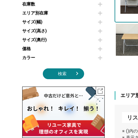
その他OA機器
空気清浄機・加湿器
在庫数
センターテーブル・サイドテーブル
傘立て
電子レンジ
カフェテーブル
食器棚・キッチンキャビネット
エリア別在庫
液晶テレビ・モニター類
ベンチ・スツール
カタログスタンド
サイズ(幅)
エアコン
ソファ
オフィスアクセサリーその他
照明機器
シェルフ
サイズ(高さ)
掃除機
ダストボックス（ゴミ箱）
サイズ(奥行)
季節家電
インテリア家具その他
その他キッチン家電・オフィス家電
価格
カラー
検索
エリア
リス
※ ()
※ 表