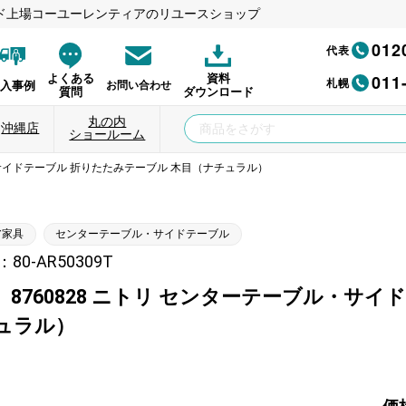
ド上場コーユーレンティアのリユースショップ
012
代表
011
よくある
資料
札幌
納入事例
お問い合わせ
質問
ダウンロード
丸の内
沖縄店
ショールーム
ル・サイドテーブル 折りたたみテーブル 木目（ナチュラル）
ア家具
センターテーブル・サイドテーブル
0-AR50309T
】8760828 ニトリ センターテーブル・サ
ュラル）