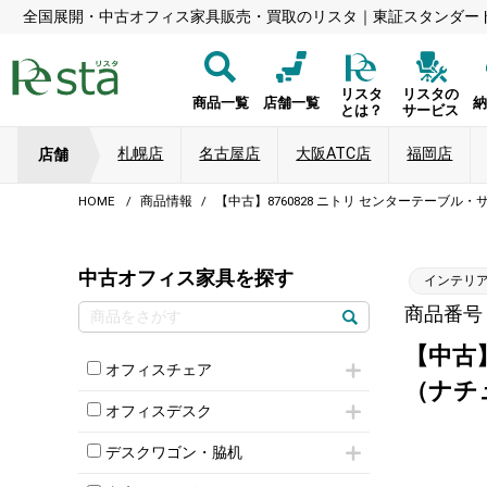
全国展開・中古オフィス家具販売・買取のリスタ｜東証スタンダー
リスタ
リスタの
商品一覧
店舗一覧
とは？
サービス
札幌店
名古屋店
大阪ATC店
福岡店
店舗
HOME
商品情報
【中古】8760828 ニトリ センターテーブ
中古オフィス家具を探す
インテリ
商品番号：8
【中古
オフィスチェア
（ナチ
肘付きチェア
オフィスデスク
肘無しチェア
片袖机
役員チェア
デスクワゴン・脇机
フリーアドレスデスク（ベンチデスク）
高級チェア（多機能チェア）
インワゴン2段