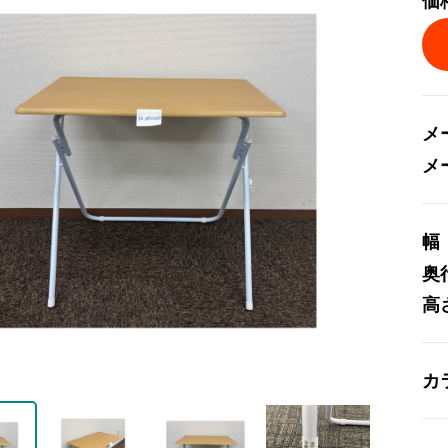
価
メ
メ
幅
奥
高
カ