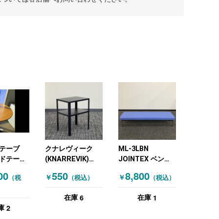
テーブ
クナレヴィーク
ML-3LBN
ドテーブ
(KNARREVIK)
JOINTEX ベン
（ナチュラ
IKEA(イケア) セン
チ・スツール ロビ
00
550
8,800
￥
￥
（税
（税込）
（税込）
ターテーブル・サ
ーソファ背無
イドテーブル ブラ
W1800 ブルー
6
1
在庫
在庫
ック
2
庫