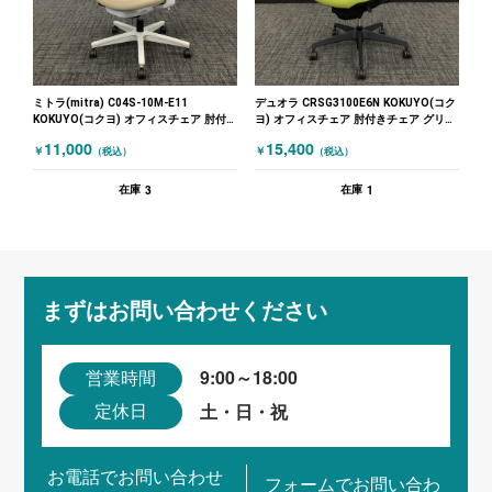
ミトラ(mitra) C04S-10M-E11
デュオラ CRSG3100E6N KOKUYO(コク
KOKUYO(コクヨ) オフィスチェア 肘付
ヨ) オフィスチェア 肘付きチェア グリー
きチェア ベージュ
ン
11,000
15,400
￥
￥
（税込）
（税込）
3
1
在庫
在庫
まずはお問い合わせください
9:00～18:00
営業時間
土・日・祝
定休日
お電話でお問い合わせ
フォームでお問い合わ