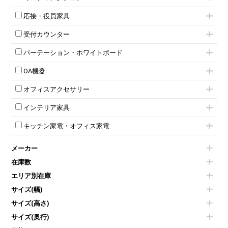
スタッキングテーブル
4人用ロッカー
整理ケース（ペーパーケース）
キャスター付きミーティングチェア
ネスティングテーブル
5人用ロッカー
軽量ラック（スチールラック）
応接・役員家具
スタッキングミーティングチェア
幕板付テーブル
6人用ロッカー
メタルラック
応接セット
テーブル付きミーティングチェア
カウンターテーブル
8人用ロッカー
収納家具その他
受付カウンター
応接ソファ
ネスティングミーティングチェア
キャスター 付きテーブル
パーソナルロッカー
オープン書庫
ハイカウンター
応接チェア
折りたたみミーティングチェア
T字脚テーブル
多人数ロッカー
パーテーション・ホワイトボード
両開書庫
ローカウンター
応接テーブル
丸椅子
大型会議テーブル
シリンダー錠ロッカー
引き違い書庫
パーテーション
ラウンジカウンター
応接・役員家具その他
ハイチェア
会議テーブルW1200～
OA機器
ダイヤル錠ロッカー
ラテラル書庫
自立タイプパーテーション
受付カウンターその他
シェルチェア
会議テーブルW1500～
ボタン錠ロッカー
iPad
パーテーションその他
ミーティングチェアその他
オフィスアクセサリー
会議テーブルW1800～
ダイヤル錠ロッカー
電話機（ビジネスフォン）
脚付ホワイトボード
折りたたみ会議テーブル
シューズロッカー・下駄箱
チェア用台車
シュレッダー
壁掛けホワイトボード
インテリア家具
平行スタックテーブル
ワードローブ・クローゼット
演台・講演台・演説台
プロジェクター
スケジュールボード・行動予定表
ハイテーブル
ロッカーその他
モールドチェア
防音パネル
スクリーン
ホワイトボードその他
キッチン家電・オフィス家電
会議テーブルその他
ダイニングチェア
個室ブース
液晶モニター・ディスプレイ
電気ポッド
ダイニングテーブル
耐火金庫
プリンター・コピー機
メーカー
冷蔵庫・洗濯機
カウンターテーブル
コートハンガー・ポールハンガー
その他OA機器
空気清浄機・加湿器
センターテーブル・サイドテーブル
傘立て
在庫数
電子レンジ
カフェテーブル
食器棚・キッチンキャビネット
エリア別在庫
液晶テレビ・モニター類
ベンチ・スツール
カタログスタンド
エアコン
ソファ
サイズ(幅)
オフィスアクセサリーその他
照明機器
シェルフ
サイズ(高さ)
掃除機
ダストボックス（ゴミ箱）
サイズ(奥行)
季節家電
インテリア家具その他
その他キッチン家電・オフィス家電