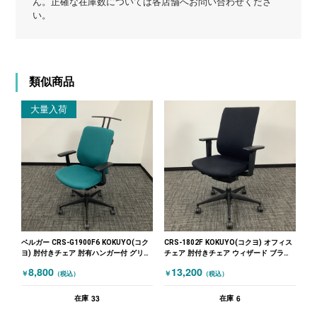
ん。正確な在庫数については各店舗へお問い合わせくださ
い。
類似商品
大量入荷
ベルガー CRS-G1900F6 KOKUYO(コク
CRS-1802F KOKUYO(コクヨ) オフィス
ヨ) 肘付きチェア 肘有ハンガー付 グリー
チェア 肘付きチェア ウィザード ブラッ
ン
ク
8,800
13,200
￥
￥
（税込）
（税込）
33
6
在庫
在庫