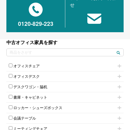
せ
0120-829-223
中古オフィス家具を探す
オフィスチェア
肘付きチェア
オフィスデスク
肘無しチェア
片袖机
役員チェア
デスクワゴン・脇机
フリーアドレスデスク（ベンチデスク）
高級チェア（多機能チェア）
インワゴン2段
昇降デスク
オフィスチェアその他
書庫・キャビネット
インワゴン3段
オフィスデスクその他
ハイキャビネット
脇机
両袖机
ロッカー・シューズボックス
ローキャビネット
ワゴンその他
平机・平デスク
1人用ロッカー
両開きキャビネット
会議テーブル
2人用ロッカー
スチールキャビネット
ミーティングテーブル
3人用ロッカー
上下連結キャビネット
ミーティングチェア