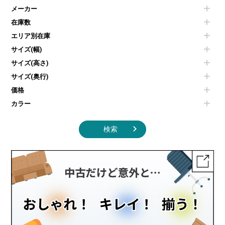
電気ポッド
ダイニングテーブル
耐火金庫
プリンター・コピー機
メーカー
冷蔵庫・洗濯機
カウンターテーブル
コートハンガー・ポールハンガー
その他OA機器
空気清浄機・加湿器
センターテーブル・サイドテーブル
傘立て
在庫数
電子レンジ
カフェテーブル
食器棚・キッチンキャビネット
エリア別在庫
液晶テレビ・モニター類
ベンチ・スツール
カタログスタンド
エアコン
ソファ
サイズ(幅)
オフィスアクセサリーその他
照明機器
シェルフ
サイズ(高さ)
掃除機
ダストボックス（ゴミ箱）
サイズ(奥行)
季節家電
インテリア家具その他
その他キッチン家電・オフィス家電
価格
カラー
検索