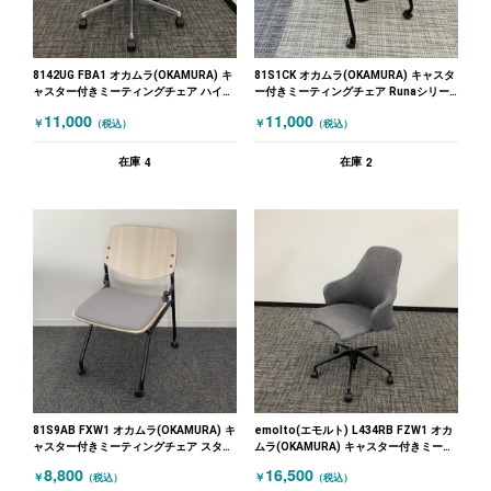
8142UG FBA1 オカムラ(OKAMURA) キ
81S1CK オカムラ(OKAMURA) キャスタ
ャスター付きミーティングチェア ハイチ
ー付きミーティングチェア Runaシリー
ェア ブラック ホワイト
ズ ブラック
11,000
11,000
￥
￥
（税込）
（税込）
4
2
在庫
在庫
81S9AB FXW1 オカムラ(OKAMURA) キ
emolto(エモルト) L434RB FZW1 オカ
ャスター付きミーティングチェア スタッ
ムラ(OKAMURA) キャスター付きミーテ
キングミーティングチェア グレー 木目
ィングチェア グレー
8,800
16,500
￥
￥
（税込）
（税込）
（ナチュラル）