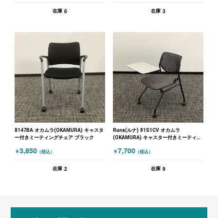
6
3
在庫
在庫
8147BA オカムラ(OKAMURA) キャスタ
Runa(ルナ) 81S1CV オカムラ
ー付きミーティングチェア ブラック
(OKAMURA) キャスター付きミーティン
グチェア テーブル付きミーティングチェ
3,850
7,700
￥
￥
（税込）
（税込）
ア グレー
2
9
在庫
在庫