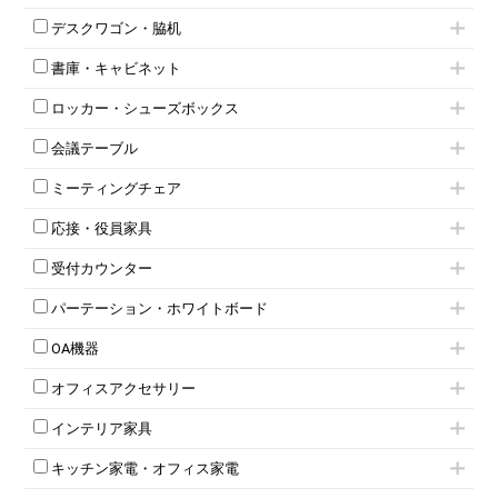
片袖机
役員チェア
デスクワゴン・脇机
フリーアドレスデスク（ベンチデスク）
高級チェア（多機能チェア）
インワゴン2段
昇降デスク
オフィスチェアその他
書庫・キャビネット
インワゴン3段
オフィスデスクその他
ハイキャビネット
脇机
両袖机
ロッカー・シューズボックス
ローキャビネット
ワゴンその他
平机・平デスク
1人用ロッカー
両開きキャビネット
会議テーブル
2人用ロッカー
スチールキャビネット
ミーティングテーブル
3人用ロッカー
上下連結キャビネット
ミーティングチェア
スタッキングテーブル
4人用ロッカー
整理ケース（ペーパーケース）
キャスター付きミーティングチェア
ネスティングテーブル
5人用ロッカー
軽量ラック（スチールラック）
応接・役員家具
スタッキングミーティングチェア
幕板付テーブル
6人用ロッカー
メタルラック
応接セット
テーブル付きミーティングチェア
カウンターテーブル
8人用ロッカー
収納家具その他
受付カウンター
応接ソファ
ネスティングミーティングチェア
キャスター 付きテーブル
パーソナルロッカー
オープン書庫
ハイカウンター
応接チェア
折りたたみミーティングチェア
T字脚テーブル
多人数ロッカー
パーテーション・ホワイトボード
両開書庫
ローカウンター
応接テーブル
丸椅子
大型会議テーブル
シリンダー錠ロッカー
引き違い書庫
パーテーション
ラウンジカウンター
応接・役員家具その他
ハイチェア
会議テーブルW1200～
OA機器
ダイヤル錠ロッカー
ラテラル書庫
自立タイプパーテーション
受付カウンターその他
シェルチェア
会議テーブルW1500～
ボタン錠ロッカー
iPad
パーテーションその他
ミーティングチェアその他
オフィスアクセサリー
会議テーブルW1800～
ダイヤル錠ロッカー
電話機（ビジネスフォン）
脚付ホワイトボード
折りたたみ会議テーブル
シューズロッカー・下駄箱
チェア用台車
シュレッダー
壁掛けホワイトボード
インテリア家具
平行スタックテーブル
ワードローブ・クローゼット
演台・講演台・演説台
プロジェクター
スケジュールボード・行動予定表
ハイテーブル
ロッカーその他
モールドチェア
防音パネル
スクリーン
ホワイトボードその他
キッチン家電・オフィス家電
会議テーブルその他
ダイニングチェア
個室ブース
液晶モニター・ディスプレイ