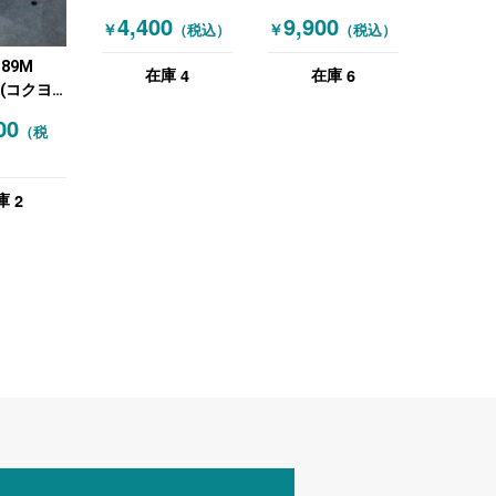
ブル 座卓 木目
ブル 木目（ナチュ
4,400
9,900
￥
￥
（税込）
（税込）
（ブラウン）
ラル）
189M
4
6
在庫
在庫
O(コクヨ)
ングテー
00
（税
目（ブラウ
2
庫