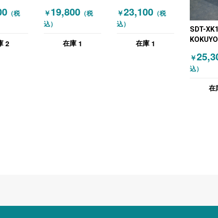
ングテー
ミーティングテー
KOKUYO(コクヨ)
00
19,800
23,100
￥
￥
（税
（税
（税
エナ
ブル W1400 グレ
ミーティングテー
込）
込）
 天板フラ
ー 木目（ナチュラ
ブル グレー ホワ
SDT-XK
ホワイト
ル）
イト
KOKUY
2
1
1
庫
在庫
在庫
ミーティ
25,3
￥
ブル 木
込）
ン）
在