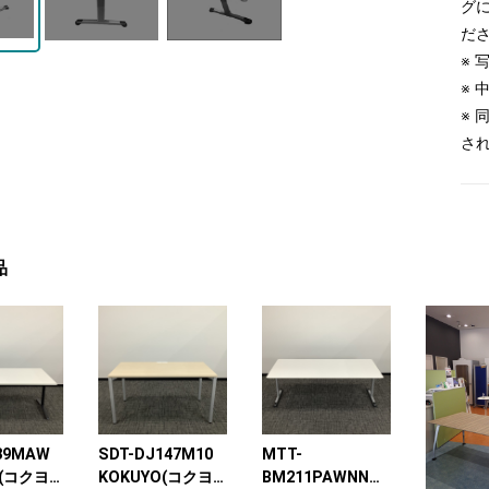
グ
だ
※
※
※
さ
品
89MAW
SDT-DJ147M10
MTT-
(コクヨ)
KOKUYO(コクヨ)
BM211PAWNN