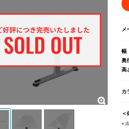
メ
幅
奥
高
カ
＜
※