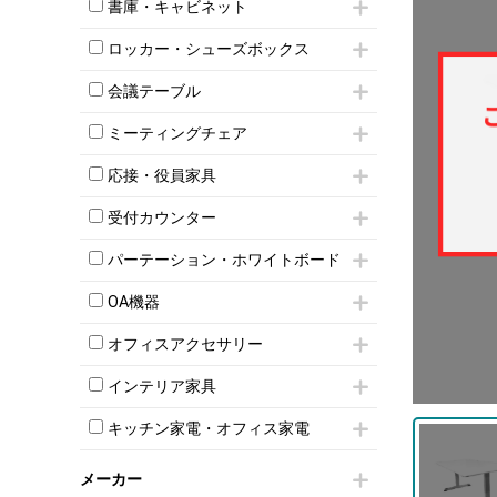
昇降デスク
オフィスチェアその他
書庫・キャビネット
インワゴン3段
オフィスデスクその他
ハイキャビネット
脇机
両袖机
ロッカー・シューズボックス
ローキャビネット
ワゴンその他
平机・平デスク
1人用ロッカー
両開きキャビネット
会議テーブル
2人用ロッカー
スチールキャビネット
ミーティングテーブル
3人用ロッカー
上下連結キャビネット
ミーティングチェア
スタッキングテーブル
4人用ロッカー
整理ケース（ペーパーケース）
キャスター付きミーティングチェア
ネスティングテーブル
5人用ロッカー
応接・役員家具
軽量ラック（スチールラック）
スタッキングミーティングチェア
幕板付テーブル
6人用ロッカー
メタルラック
応接セット
テーブル付きミーティングチェア
カウンターテーブル
受付カウンター
8人用ロッカー
収納家具その他
応接ソファ
ネスティングミーティングチェア
キャスター 付きテーブル
パーソナルロッカー
オープン書庫
ハイカウンター
応接チェア
折りたたみミーティングチェア
パーテーション・ホワイトボード
T字脚テーブル
多人数ロッカー
両開書庫
ローカウンター
応接テーブル
丸椅子
大型会議テーブル
シリンダー錠ロッカー
パーテーション
引き違い書庫
ラウンジカウンター
応接・役員家具その他
OA機器
ハイチェア
会議テーブルW1200～
ダイヤル錠ロッカー
自立タイプパーテーション
ラテラル書庫
受付カウンターその他
シェルチェア
会議テーブルW1500～
iPad
ボタン錠ロッカー
パーテーションその他
オフィスアクセサリー
ミーティングチェアその他
会議テーブルW1800～
電話機（ビジネスフォン）
ダイヤル錠ロッカー
脚付ホワイトボード
チェア用台車
折りたたみ会議テーブル
シュレッダー
シューズロッカー・下駄箱
壁掛けホワイトボード
インテリア家具
演台・講演台・演説台
平行スタックテーブル
プロジェクター
ワードローブ・クローゼット
スケジュールボード・行動予定表
モールドチェア
防音パネル
ハイテーブル
スクリーン
キッチン家電・オフィス家電
ロッカーその他
ホワイトボードその他
ダイニングチェア
個室ブース
会議テーブルその他
液晶モニター・ディスプレイ
電気ポッド
ダイニングテーブル
耐火金庫
プリンター・コピー機
メーカー
冷蔵庫・洗濯機
カウンターテーブル
コートハンガー・ポールハンガー