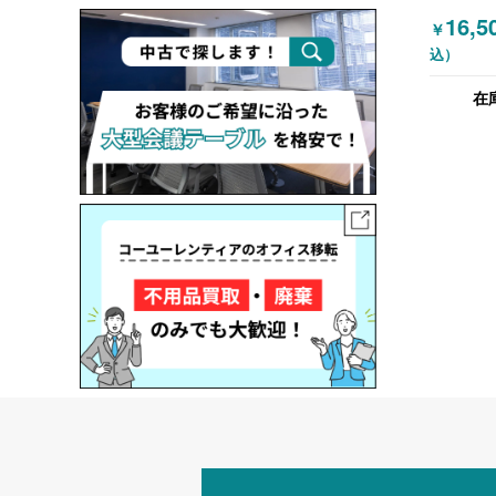
ミーティ
16,5
￥
ブル ビ
込）
W1800
ップ式 
在