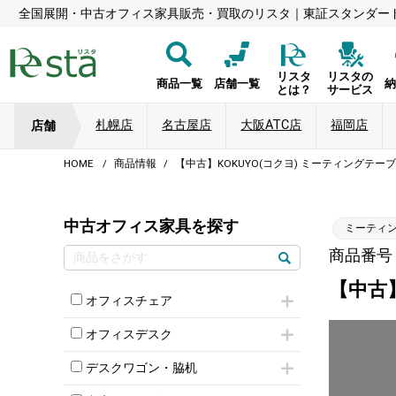
全国展開・中古オフィス家具販売・買取のリスタ｜東証スタンダー
リスタ
リスタの
商品一覧
店舗一覧
とは？
サービス
札幌店
名古屋店
大阪ATC店
福岡店
店舗
HOME
商品情報
【中古】KOKUYO(コクヨ) ミーティングテーブル
中古オフィス家具を探す
ミーティ
商品番号：8
【中古】
オフィスチェア
肘付きチェア
オフィスデスク
肘無しチェア
片袖机
役員チェア
デスクワゴン・脇机
フリーアドレスデスク（ベンチデスク）
高級チェア（多機能チェア）
インワゴン2段