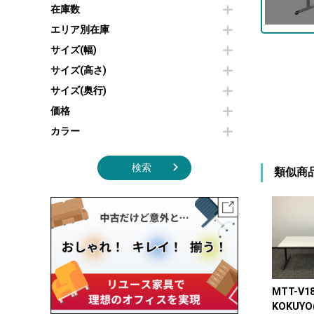
その他OA機器
空気清浄機・加湿器
在庫数
センターテーブル・サイドテーブル
傘立て
電子レンジ
カフェテーブル
食器棚・キッチンキャビネット
エリア別在庫
液晶テレビ・モニター類
ベンチ・スツール
カタログスタンド
サイズ(幅)
エアコン
ソファ
オフィスアクセサリーその他
照明機器
シェルフ
サイズ(高さ)
掃除機
ダストボックス（ゴミ箱）
サイズ(奥行)
季節家電
インテリア家具その他
その他キッチン家電・オフィス家電
価格
カラー
検索
類似商
MTT-V1
KOKUYO