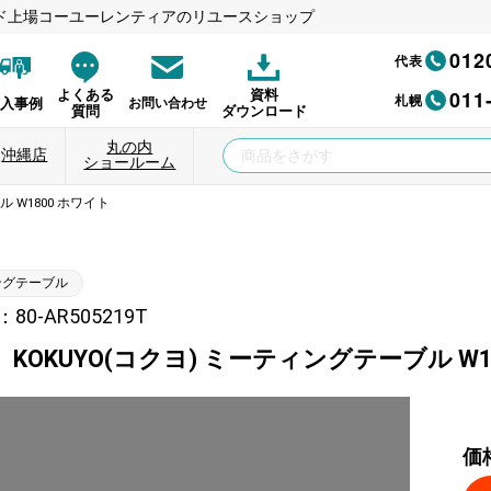
ド上場コーユーレンティアのリユースショップ
012
代表
011
よくある
資料
札幌
納入事例
お問い合わせ
質問
ダウンロード
丸の内
沖縄店
ショールーム
 W1800 ホワイト
ングテーブル
0-AR505219T
KOKUYO(コクヨ) ミーティングテーブル W1
価