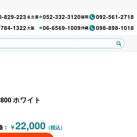
0-829-223
052-332-3120
092-561-2718
名古屋
福岡
-784-1322
06-6569-1009
098-898-1018
大阪
沖縄
800 ホワイト
22,000
格：
￥
（税込）