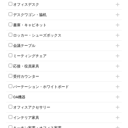
肘付きチェア
オフィスデスク
肘無しチェア
片袖机
役員チェア
デスクワゴン・脇机
フリーアドレスデスク（ベンチデスク）
高級チェア（多機能チェア）
インワゴン2段
昇降デスク
オフィスチェアその他
書庫・キャビネット
インワゴン3段
オフィスデスクその他
ハイキャビネット
脇机
両袖机
ロッカー・シューズボックス
ローキャビネット
ワゴンその他
平机・平デスク
1人用ロッカー
両開きキャビネット
会議テーブル
2人用ロッカー
スチールキャビネット
ミーティングテーブル
3人用ロッカー
上下連結キャビネット
ミーティングチェア
スタッキングテーブル
4人用ロッカー
整理ケース（ペーパーケース）
キャスター付きミーティングチェア
ネスティングテーブル
5人用ロッカー
軽量ラック（スチールラック）
応接・役員家具
スタッキングミーティングチェア
幕板付テーブル
6人用ロッカー
メタルラック
応接セット
テーブル付きミーティングチェア
カウンターテーブル
8人用ロッカー
収納家具その他
受付カウンター
応接ソファ
ネスティングミーティングチェア
キャスター 付きテーブル
パーソナルロッカー
オープン書庫
ハイカウンター
応接チェア
折りたたみミーティングチェア
T字脚テーブル
多人数ロッカー
パーテーション・ホワイトボード
両開書庫
ローカウンター
応接テーブル
丸椅子
大型会議テーブル
シリンダー錠ロッカー
引き違い書庫
パーテーション
ラウンジカウンター
応接・役員家具その他
ハイチェア
会議テーブルW1200～
OA機器
ダイヤル錠ロッカー
ラテラル書庫
自立タイプパーテーション
受付カウンターその他
シェルチェア
会議テーブルW1500～
ボタン錠ロッカー
iPad
パーテーションその他
ミーティングチェアその他
オフィスアクセサリー
会議テーブルW1800～
ダイヤル錠ロッカー
電話機（ビジネスフォン）
脚付ホワイトボード
折りたたみ会議テーブル
シューズロッカー・下駄箱
チェア用台車
シュレッダー
壁掛けホワイトボード
インテリア家具
平行スタックテーブル
ワードローブ・クローゼット
演台・講演台・演説台
プロジェクター
スケジュールボード・行動予定表
ハイテーブル
ロッカーその他
モールドチェア
防音パネル
スクリーン
ホワイトボードその他
キッチン家電・オフィス家電