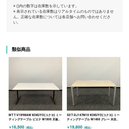
※ ()内の数字は在庫数を示しています。
※ 表示されている在庫数はリアルタイムのものではありませ
ん。正確な在庫数については各店舗へお問い合わせくださ
い。
類似商品
MTT-V189MAW KOKUYO(コクヨ) ミー
SDT-DJ147M10 KOKUYO(コクヨ) ミー
ティングテーブル ビエナ W1800 天板フ
ティングテーブル W1400 グレー 木目
ラップ式 ホワイト
（ナチュラル）
16,500
19,800
￥
￥
（税込）
（税込）