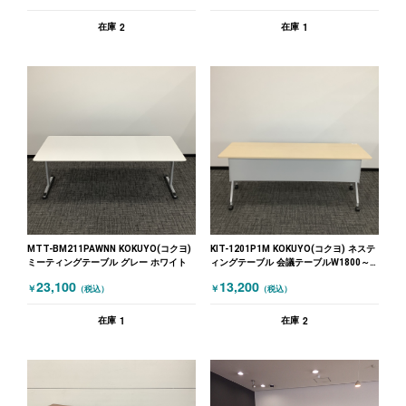
2
1
在庫
在庫
MTT-BM211PAWNN KOKUYO(コクヨ)
KIT-1201P1M KOKUYO(コクヨ) ネステ
ミーティングテーブル グレー ホワイト
ィングテーブル 会議テーブルW1800～
木目（ナチュラル）
23,100
13,200
￥
￥
（税込）
（税込）
1
2
在庫
在庫