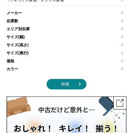
会議テーブルその他
ダイニングチェア
個室ブース
液晶モニター・ディスプレイ
電気ポッド
ダイニングテーブル
耐火金庫
プリンター・コピー機
メーカー
冷蔵庫・洗濯機
カウンターテーブル
コートハンガー・ポールハンガー
その他OA機器
空気清浄機・加湿器
センターテーブル・サイドテーブル
傘立て
在庫数
電子レンジ
カフェテーブル
食器棚・キッチンキャビネット
エリア別在庫
液晶テレビ・モニター類
ベンチ・スツール
カタログスタンド
エアコン
ソファ
サイズ(幅)
オフィスアクセサリーその他
照明機器
シェルフ
サイズ(高さ)
掃除機
ダストボックス（ゴミ箱）
サイズ(奥行)
季節家電
インテリア家具その他
その他キッチン家電・オフィス家電
価格
カラー
検索