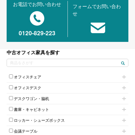
お電話でお問い合わせ
フォームでお問い合わ
せ
0120-829-223
中古オフィス家具を探す
オフィスチェア
肘付きチェア
オフィスデスク
肘無しチェア
片袖机
役員チェア
デスクワゴン・脇机
フリーアドレスデスク（ベンチデスク）
高級チェア（多機能チェア）
インワゴン2段
昇降デスク
オフィスチェアその他
書庫・キャビネット
インワゴン3段
オフィスデスクその他
ハイキャビネット
脇机
両袖机
ロッカー・シューズボックス
ローキャビネット
ワゴンその他
平机・平デスク
1人用ロッカー
両開きキャビネット
会議テーブル
2人用ロッカー
スチールキャビネット