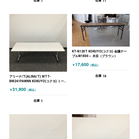
1
11
在庫
在庫
KT-N120T KOKUYO(コクヨ) 会議テー
ブルW1800～ 木目（ブラウン）
17,600
￥
（税込）
16
在庫
アリーナ/T(ALINA/T) MTT-
BM241PAWNN KOKUYO(コクヨ) ミー
ティングテーブル 会議テーブルW1800
31,900
￥
（税込）
～ ホワイト
1
在庫