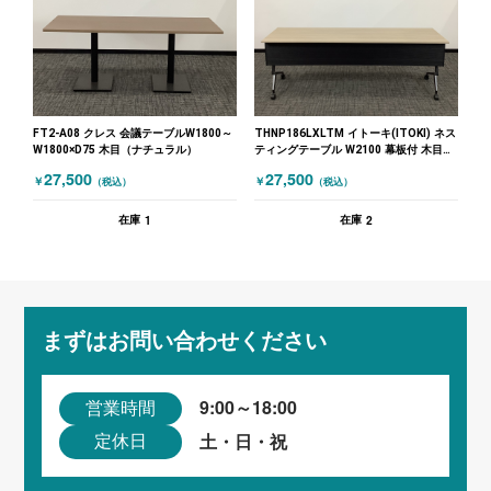
FT2-A08 クレス 会議テーブルW1800～
THNP186LXLTM イトーキ(ITOKI) ネス
W1800×D75 木目（ナチュラル）
ティングテーブル W2100 幕板付 木目
（ナチュラル）
27,500
27,500
￥
￥
（税込）
（税込）
1
2
在庫
在庫
まずはお問い合わせください
9:00～18:00
営業時間
土・日・祝
定休日