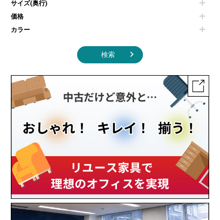
サイズ(奥行)
季節家電
インテリア家具その他
その他キッチン家電・オフィス家電
価格
カラー
検索