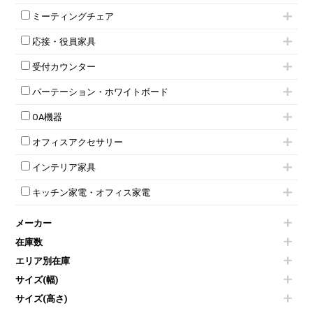
ミーティングテーブル
3人用ロッカー
上下連結キャビネット
ミーティングチェア
スタッキングテーブル
4人用ロッカー
整理ケース（ペーパーケース）
キャスター付きミーティングチェア
ネスティングテーブル
5人用ロッカー
軽量ラック（スチールラック）
応接・役員家具
スタッキングミーティングチェア
幕板付テーブル
6人用ロッカー
メタルラック
応接セット
テーブル付きミーティングチェア
カウンターテーブル
8人用ロッカー
収納家具その他
受付カウンター
応接ソファ
ネスティングミーティングチェア
キャスター 付きテーブル
パーソナルロッカー
オープン書庫
ハイカウンター
応接チェア
折りたたみミーティングチェア
T字脚テーブル
多人数ロッカー
パーテーション・ホワイトボード
両開書庫
ローカウンター
応接テーブル
丸椅子
大型会議テーブル
シリンダー錠ロッカー
引き違い書庫
パーテーション
ラウンジカウンター
応接・役員家具その他
ハイチェア
会議テーブルW1200～
OA機器
ダイヤル錠ロッカー
ラテラル書庫
自立タイプパーテーション
受付カウンターその他
シェルチェア
会議テーブルW1500～
ボタン錠ロッカー
iPad
パーテーションその他
ミーティングチェアその他
オフィスアクセサリー
会議テーブルW1800～
ダイヤル錠ロッカー
電話機（ビジネスフォン）
脚付ホワイトボード
折りたたみ会議テーブル
シューズロッカー・下駄箱
チェア用台車
シュレッダー
壁掛けホワイトボード
インテリア家具
平行スタックテーブル
ワードローブ・クローゼット
演台・講演台・演説台
プロジェクター
スケジュールボード・行動予定表
ハイテーブル
ロッカーその他
モールドチェア
防音パネル
スクリーン
ホワイトボードその他
キッチン家電・オフィス家電
会議テーブルその他
ダイニングチェア
個室ブース
液晶モニター・ディスプレイ
電気ポッド
ダイニングテーブル
耐火金庫
プリンター・コピー機
メーカー
冷蔵庫・洗濯機
カウンターテーブル
コートハンガー・ポールハンガー
その他OA機器
空気清浄機・加湿器
センターテーブル・サイドテーブル
傘立て
在庫数
電子レンジ
カフェテーブル
食器棚・キッチンキャビネット
エリア別在庫
液晶テレビ・モニター類
ベンチ・スツール
カタログスタンド
エアコン
ソファ
サイズ(幅)
オフィスアクセサリーその他
照明機器
シェルフ
サイズ(高さ)
掃除機
ダストボックス（ゴミ箱）