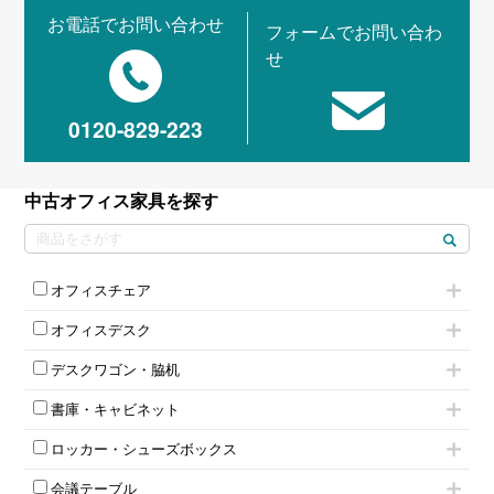
お電話でお問い合わせ
フォームでお問い合わ
せ
0120-829-223
中古オフィス家具を探す
オフィスチェア
肘付きチェア
オフィスデスク
肘無しチェア
片袖机
役員チェア
デスクワゴン・脇机
フリーアドレスデスク（ベンチデスク）
高級チェア（多機能チェア）
インワゴン2段
昇降デスク
オフィスチェアその他
書庫・キャビネット
インワゴン3段
オフィスデスクその他
ハイキャビネット
脇机
両袖机
ロッカー・シューズボックス
ローキャビネット
ワゴンその他
平机・平デスク
1人用ロッカー
両開きキャビネット
会議テーブル