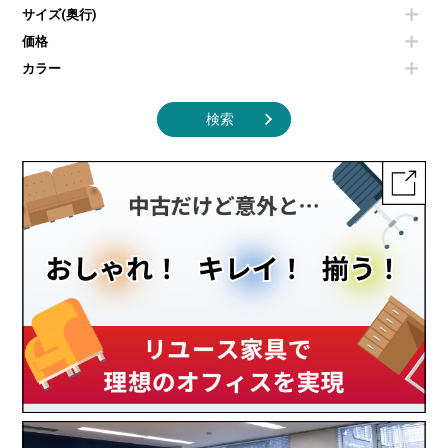
サイズ(奥行)
季節家電
インテリア家具その他
その他キッチン家電・オフィス家電
価格
カラー
検索