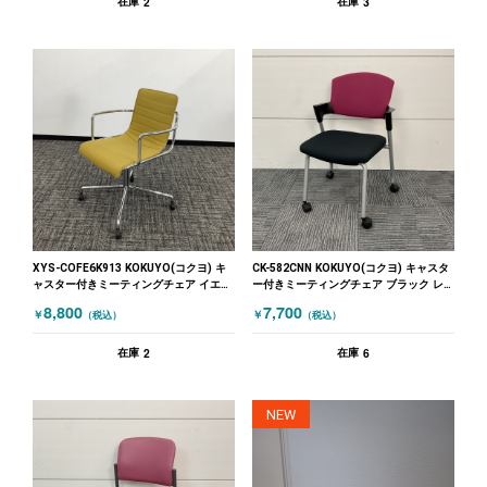
2
3
在庫
在庫
XYS-COFE6K913 KOKUYO(コクヨ) キ
CK-582CNN KOKUYO(コクヨ) キャスタ
ャスター付きミーティングチェア イエロ
ー付きミーティングチェア ブラック レ
ー
ッド
8,800
7,700
￥
￥
（税込）
（税込）
2
6
在庫
在庫
NEW