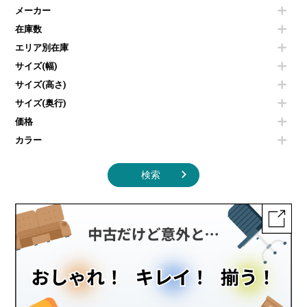
ダイニングテーブル
耐火金庫
プリンター・コピー機
メーカー
冷蔵庫・洗濯機
カウンターテーブル
コートハンガー・ポールハンガー
その他OA機器
空気清浄機・加湿器
センターテーブル・サイドテーブル
傘立て
在庫数
電子レンジ
カフェテーブル
食器棚・キッチンキャビネット
エリア別在庫
液晶テレビ・モニター類
ベンチ・スツール
カタログスタンド
エアコン
ソファ
サイズ(幅)
オフィスアクセサリーその他
照明機器
シェルフ
サイズ(高さ)
掃除機
ダストボックス（ゴミ箱）
サイズ(奥行)
季節家電
インテリア家具その他
その他キッチン家電・オフィス家電
価格
カラー
検索