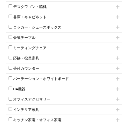
片袖机
役員チェア
デスクワゴン・脇机
フリーアドレスデスク（ベンチデスク）
高級チェア（多機能チェア）
インワゴン2段
昇降デスク
オフィスチェアその他
書庫・キャビネット
インワゴン3段
オフィスデスクその他
ハイキャビネット
脇机
両袖机
ロッカー・シューズボックス
ローキャビネット
ワゴンその他
平机・平デスク
1人用ロッカー
両開きキャビネット
会議テーブル
2人用ロッカー
スチールキャビネット
ミーティングテーブル
3人用ロッカー
上下連結キャビネット
ミーティングチェア
スタッキングテーブル
4人用ロッカー
整理ケース（ペーパーケース）
キャスター付きミーティングチェア
ネスティングテーブル
5人用ロッカー
軽量ラック（スチールラック）
応接・役員家具
スタッキングミーティングチェア
幕板付テーブル
6人用ロッカー
メタルラック
応接セット
テーブル付きミーティングチェア
カウンターテーブル
8人用ロッカー
収納家具その他
受付カウンター
応接ソファ
ネスティングミーティングチェア
キャスター 付きテーブル
パーソナルロッカー
オープン書庫
ハイカウンター
応接チェア
折りたたみミーティングチェア
T字脚テーブル
多人数ロッカー
パーテーション・ホワイトボード
両開書庫
ローカウンター
応接テーブル
丸椅子
大型会議テーブル
シリンダー錠ロッカー
引き違い書庫
パーテーション
ラウンジカウンター
応接・役員家具その他
ハイチェア
会議テーブルW1200～
OA機器
ダイヤル錠ロッカー
ラテラル書庫
自立タイプパーテーション
受付カウンターその他
シェルチェア
会議テーブルW1500～
ボタン錠ロッカー
iPad
パーテーションその他
ミーティングチェアその他
オフィスアクセサリー
会議テーブルW1800～
ダイヤル錠ロッカー
電話機（ビジネスフォン）
脚付ホワイトボード
折りたたみ会議テーブル
シューズロッカー・下駄箱
チェア用台車
シュレッダー
壁掛けホワイトボード
インテリア家具
平行スタックテーブル
ワードローブ・クローゼット
演台・講演台・演説台
プロジェクター
スケジュールボード・行動予定表
ハイテーブル
ロッカーその他
モールドチェア
防音パネル
スクリーン
ホワイトボードその他
キッチン家電・オフィス家電
会議テーブルその他
ダイニングチェア
個室ブース
液晶モニター・ディスプレイ
電気ポッド