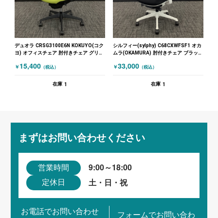
デュオラ CRSG3100E6N KOKUYO(コク
シルフィー(sylphy) C68CXWFSF1 オカ
ヨ) オフィスチェア 肘付きチェア グリー
ムラ(OKAMURA) 肘付きチェア ブラック
ン
ホワイト
15,400
33,000
￥
￥
（税込）
（税込）
1
1
在庫
在庫
まずはお問い合わせください
9:00～18:00
営業時間
土・日・祝
定休日
お電話でお問い合わせ
フォームでお問い合わ