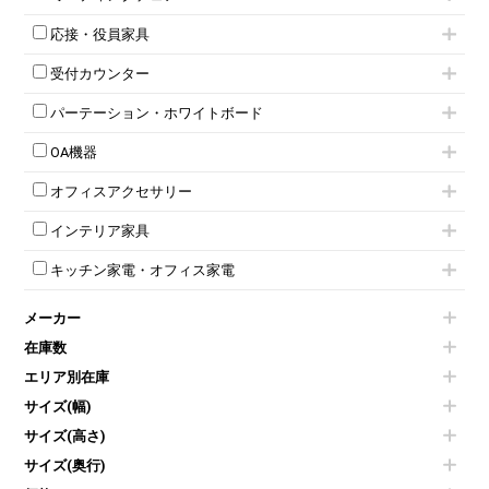
スタッキングテーブル
4人用ロッカー
整理ケース（ペーパーケース）
キャスター付きミーティングチェア
ネスティングテーブル
5人用ロッカー
軽量ラック（スチールラック）
応接・役員家具
スタッキングミーティングチェア
幕板付テーブル
6人用ロッカー
メタルラック
応接セット
テーブル付きミーティングチェア
カウンターテーブル
8人用ロッカー
収納家具その他
受付カウンター
応接ソファ
ネスティングミーティングチェア
キャスター 付きテーブル
パーソナルロッカー
オープン書庫
ハイカウンター
応接チェア
折りたたみミーティングチェア
T字脚テーブル
多人数ロッカー
パーテーション・ホワイトボード
両開書庫
ローカウンター
応接テーブル
丸椅子
大型会議テーブル
シリンダー錠ロッカー
引き違い書庫
パーテーション
ラウンジカウンター
応接・役員家具その他
ハイチェア
会議テーブルW1200～
OA機器
ダイヤル錠ロッカー
ラテラル書庫
自立タイプパーテーション
受付カウンターその他
シェルチェア
会議テーブルW1500～
ボタン錠ロッカー
iPad
パーテーションその他
ミーティングチェアその他
オフィスアクセサリー
会議テーブルW1800～
ダイヤル錠ロッカー
電話機（ビジネスフォン）
脚付ホワイトボード
折りたたみ会議テーブル
シューズロッカー・下駄箱
チェア用台車
シュレッダー
壁掛けホワイトボード
インテリア家具
平行スタックテーブル
ワードローブ・クローゼット
演台・講演台・演説台
プロジェクター
スケジュールボード・行動予定表
ハイテーブル
ロッカーその他
モールドチェア
防音パネル
スクリーン
ホワイトボードその他
キッチン家電・オフィス家電
会議テーブルその他
ダイニングチェア
個室ブース
液晶モニター・ディスプレイ
電気ポッド
ダイニングテーブル
耐火金庫
プリンター・コピー機
メーカー
冷蔵庫・洗濯機
カウンターテーブル
コートハンガー・ポールハンガー
その他OA機器
空気清浄機・加湿器
センターテーブル・サイドテーブル
傘立て
在庫数
電子レンジ
カフェテーブル
食器棚・キッチンキャビネット
エリア別在庫
液晶テレビ・モニター類
ベンチ・スツール
カタログスタンド
エアコン
ソファ
サイズ(幅)
オフィスアクセサリーその他
照明機器
シェルフ
サイズ(高さ)
掃除機
ダストボックス（ゴミ箱）
サイズ(奥行)
季節家電
インテリア家具その他
その他キッチン家電・オフィス家電