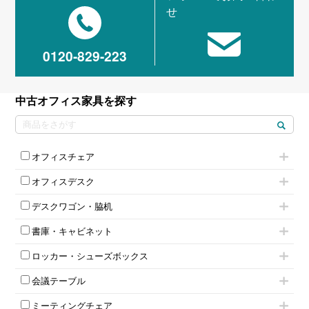
せ
0120-829-223
中古オフィス家具を探す
オフィスチェア
肘付きチェア
オフィスデスク
肘無しチェア
片袖机
役員チェア
デスクワゴン・脇机
フリーアドレスデスク（ベンチデスク）
高級チェア（多機能チェア）
インワゴン2段
昇降デスク
オフィスチェアその他
書庫・キャビネット
インワゴン3段
オフィスデスクその他
ハイキャビネット
脇机
両袖机
ロッカー・シューズボックス
ローキャビネット
ワゴンその他
平机・平デスク
1人用ロッカー
両開きキャビネット
会議テーブル
2人用ロッカー
スチールキャビネット
ミーティングテーブル
3人用ロッカー
上下連結キャビネット
ミーティングチェア