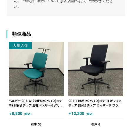
ん。正確な在庫数については各店舗へお問い合わせくださ
い。
類似商品
大量入荷
ベルガー CRS-G1900F6 KOKUYO(コク
CRS-1802F KOKUYO(コクヨ) オフィス
ヨ) 肘付きチェア 肘有ハンガー付 グリー
チェア 肘付きチェア ウィザード ブラッ
ン
ク
8,800
13,200
￥
￥
（税込）
（税込）
33
6
在庫
在庫