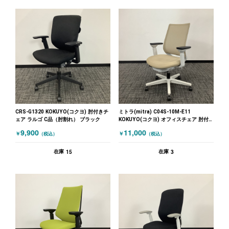
CRS-G1320 KOKUYO(コクヨ) 肘付きチ
ミトラ(mitra) C04S-10M-E11
ェア ラルゴ C品（肘割れ） ブラック
KOKUYO(コクヨ) オフィスチェア 肘付
きチェア ベージュ
9,900
11,000
￥
￥
（税込）
（税込）
15
3
在庫
在庫