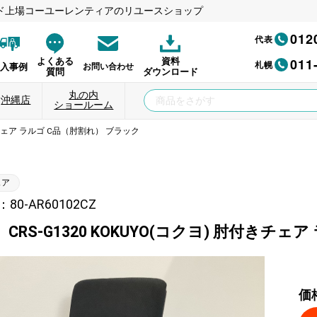
ド上場コーユーレンティアのリユースショップ
012
代表
011
よくある
資料
札幌
納入事例
お問い合わせ
質問
ダウンロード
丸の内
沖縄店
ショールーム
付きチェア ラルゴ C品（肘割れ） ブラック
ェア
0-AR60102CZ
CRS-G1320 KOKUYO(コクヨ) 肘付きチ
価