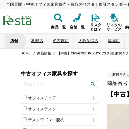
全国展開・中古オフィス家具販売・買取のリスタ｜東証スタンダー
リスタ
リスタの
商品一覧
店舗一覧
とは？
サービス
札幌店
名古屋店
大阪ATC店
福岡店
店舗
HOME
商品情報
【中古】CRS-G1320 KOKUYO(コクヨ) 肘
中古オフィス家具を探す
肘付きチ
商品番号：8
【中古】
オフィスチェア
肘付きチェア
オフィスデスク
肘無しチェア
片袖机
役員チェア
デスクワゴン・脇机
フリーアドレスデスク（ベンチデスク）
高級チェア（多機能チェア）
インワゴン2段