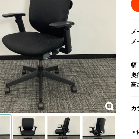
メ
メ
幅
奥
高
カ
＜