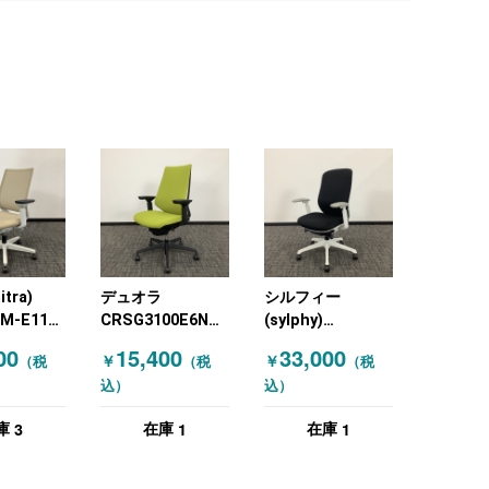
tra)
デュオラ
シルフィー
0M-E11
CRSG3100E6N
(sylphy)
O(コクヨ)
KOKUYO(コクヨ)
C68CXWFSF1 オ
00
15,400
33,000
￥
￥
（税
（税
（税
チェア 肘
オフィスチェア 肘
カムラ
込）
込）
ア ベージ
付きチェア グリー
(OKAMURA) 肘付
ン
きチェア ブラック
3
1
1
庫
在庫
在庫
ホワイト