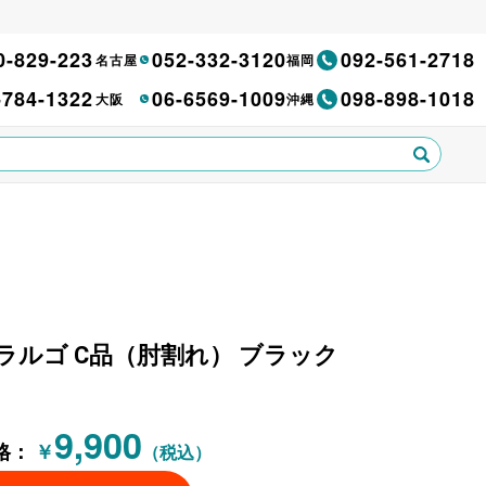
0-829-223
052-332-3120
092-561-2718
名古屋
福岡
-784-1322
06-6569-1009
098-898-1018
大阪
沖縄
ェア ラルゴ C品（肘割れ） ブラック
9,900
格：
￥
（税込）