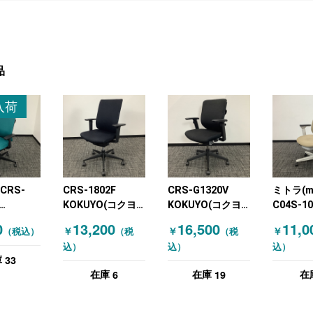
品
入荷
CRS-
CRS-1802F
CRS-G1320V
ミトラ(mi
KOKUYO(コクヨ)
KOKUYO(コクヨ)
C04S-1
(コクヨ)
オフィスチェア 肘
肘付きチェア ラル
KOKUY
0
13,200
16,500
11,0
￥
￥
￥
（税込）
（税
（税
ェア 肘有
付きチェア ウィザ
ゴ ブラック
オフィス
込）
込）
込）
付 グリー
ード ブラック
付きチェ
33
庫
ュ
6
19
在庫
在庫
在