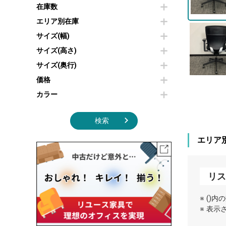
その他OA機器
空気清浄機・加湿器
在庫数
センターテーブル・サイドテーブル
傘立て
電子レンジ
カフェテーブル
食器棚・キッチンキャビネット
エリア別在庫
液晶テレビ・モニター類
ベンチ・スツール
カタログスタンド
サイズ(幅)
エアコン
ソファ
オフィスアクセサリーその他
照明機器
シェルフ
サイズ(高さ)
掃除機
ダストボックス（ゴミ箱）
サイズ(奥行)
季節家電
インテリア家具その他
その他キッチン家電・オフィス家電
価格
カラー
検索
エリア
リス
※ ()
※ 表