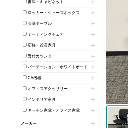
昇降デスク
オフィスチェアその他
書庫・キャビネット
インワゴン3段
オフィスデスクその他
ハイキャビネット
脇机
両袖机
ロッカー・シューズボックス
ローキャビネット
ワゴンその他
平机・平デスク
1人用ロッカー
両開きキャビネット
会議テーブル
2人用ロッカー
スチールキャビネット
ミーティングテーブル
3人用ロッカー
上下連結キャビネット
ミーティングチェア
スタッキングテーブル
4人用ロッカー
整理ケース（ペーパーケース）
キャスター付きミーティングチェア
ネスティングテーブル
5人用ロッカー
応接・役員家具
軽量ラック（スチールラック）
スタッキングミーティングチェア
幕板付テーブル
6人用ロッカー
メタルラック
応接セット
テーブル付きミーティングチェア
カウンターテーブル
受付カウンター
8人用ロッカー
収納家具その他
応接ソファ
ネスティングミーティングチェア
キャスター 付きテーブル
パーソナルロッカー
オープン書庫
ハイカウンター
応接チェア
折りたたみミーティングチェア
パーテーション・ホワイトボード
T字脚テーブル
多人数ロッカー
両開書庫
ローカウンター
応接テーブル
丸椅子
大型会議テーブル
シリンダー錠ロッカー
パーテーション
引き違い書庫
ラウンジカウンター
応接・役員家具その他
OA機器
ハイチェア
会議テーブルW1200～
ダイヤル錠ロッカー
自立タイプパーテーション
ラテラル書庫
受付カウンターその他
シェルチェア
会議テーブルW1500～
iPad
ボタン錠ロッカー
パーテーションその他
オフィスアクセサリー
ミーティングチェアその他
会議テーブルW1800～
電話機（ビジネスフォン）
ダイヤル錠ロッカー
脚付ホワイトボード
チェア用台車
折りたたみ会議テーブル
シュレッダー
シューズロッカー・下駄箱
壁掛けホワイトボード
インテリア家具
演台・講演台・演説台
平行スタックテーブル
プロジェクター
ワードローブ・クローゼット
スケジュールボード・行動予定表
モールドチェア
防音パネル
ハイテーブル
スクリーン
キッチン家電・オフィス家電
ロッカーその他
ホワイトボードその他
ダイニングチェア
個室ブース
会議テーブルその他
液晶モニター・ディスプレイ
電気ポッド
ダイニングテーブル
耐火金庫
プリンター・コピー機
メーカー
冷蔵庫・洗濯機
カウンターテーブル
コートハンガー・ポールハンガー