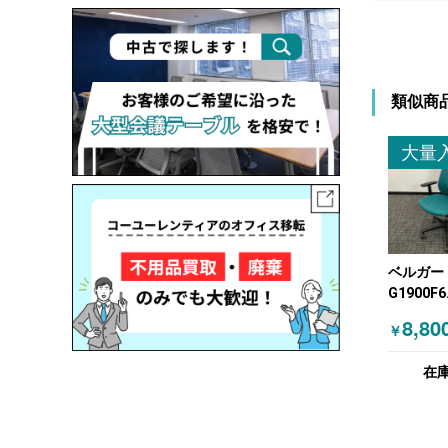
類似商
大量
ベルガー 
G1900F6
KOKUYO
8,80
￥
肘付きチ
ハンガー
在
ン