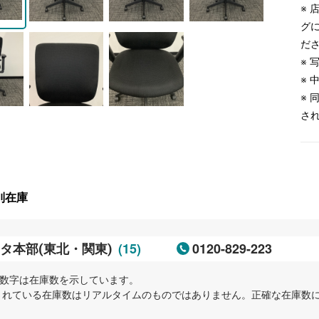
※
グ
だ
※
※
※
さ
別在庫
(15)
0120-829-223
タ本部(東北・関東)
内の数字は在庫数を示しています。
示されている在庫数はリアルタイムのものではありません。正確な在庫数