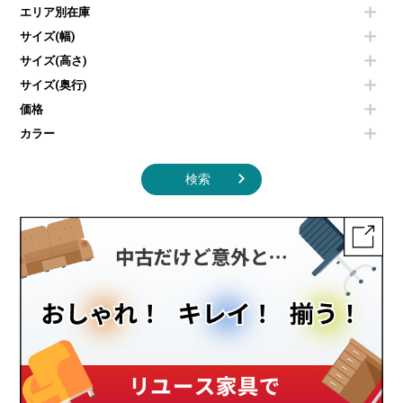
カフェテーブル
食器棚・キッチンキャビネット
エリア別在庫
液晶テレビ・モニター類
ベンチ・スツール
カタログスタンド
エアコン
ソファ
サイズ(幅)
オフィスアクセサリーその他
照明機器
シェルフ
サイズ(高さ)
掃除機
ダストボックス（ゴミ箱）
サイズ(奥行)
季節家電
インテリア家具その他
その他キッチン家電・オフィス家電
価格
カラー
検索