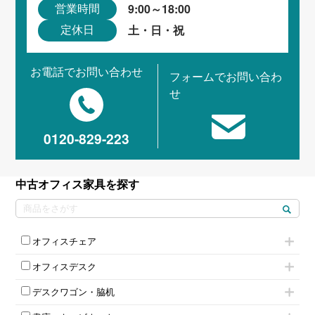
9:00～18:00
営業時間
土・日・祝
定休日
お電話でお問い合わせ
フォームでお問い合わ
せ
0120-829-223
中古オフィス家具を探す
オフィスチェア
肘付きチェア
オフィスデスク
肘無しチェア
片袖机
役員チェア
デスクワゴン・脇机
フリーアドレスデスク（ベンチデスク）
高級チェア（多機能チェア）
インワゴン2段
昇降デスク
オフィスチェアその他