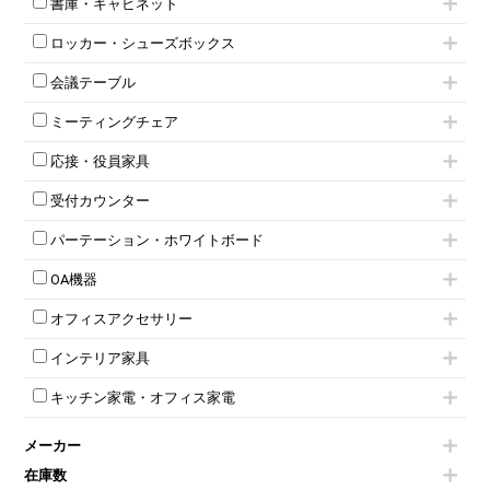
書庫・キャビネット
インワゴン3段
オフィスデスクその他
ハイキャビネット
脇机
両袖机
ロッカー・シューズボックス
ローキャビネット
ワゴンその他
平机・平デスク
1人用ロッカー
両開きキャビネット
会議テーブル
2人用ロッカー
スチールキャビネット
ミーティングテーブル
3人用ロッカー
上下連結キャビネット
ミーティングチェア
スタッキングテーブル
4人用ロッカー
整理ケース（ペーパーケース）
キャスター付きミーティングチェア
ネスティングテーブル
5人用ロッカー
軽量ラック（スチールラック）
応接・役員家具
スタッキングミーティングチェア
幕板付テーブル
6人用ロッカー
メタルラック
応接セット
テーブル付きミーティングチェア
カウンターテーブル
8人用ロッカー
収納家具その他
受付カウンター
応接ソファ
ネスティングミーティングチェア
キャスター 付きテーブル
パーソナルロッカー
オープン書庫
ハイカウンター
応接チェア
折りたたみミーティングチェア
T字脚テーブル
多人数ロッカー
パーテーション・ホワイトボード
両開書庫
ローカウンター
応接テーブル
丸椅子
大型会議テーブル
シリンダー錠ロッカー
引き違い書庫
パーテーション
ラウンジカウンター
応接・役員家具その他
ハイチェア
会議テーブルW1200～
OA機器
ダイヤル錠ロッカー
ラテラル書庫
自立タイプパーテーション
受付カウンターその他
シェルチェア
会議テーブルW1500～
ボタン錠ロッカー
iPad
パーテーションその他
ミーティングチェアその他
オフィスアクセサリー
会議テーブルW1800～
ダイヤル錠ロッカー
電話機（ビジネスフォン）
脚付ホワイトボード
折りたたみ会議テーブル
シューズロッカー・下駄箱
チェア用台車
シュレッダー
壁掛けホワイトボード
インテリア家具
平行スタックテーブル
ワードローブ・クローゼット
演台・講演台・演説台
プロジェクター
スケジュールボード・行動予定表
ハイテーブル
ロッカーその他
モールドチェア
防音パネル
スクリーン
ホワイトボードその他
キッチン家電・オフィス家電
会議テーブルその他
ダイニングチェア
個室ブース
液晶モニター・ディスプレイ
電気ポッド
ダイニングテーブル
耐火金庫
プリンター・コピー機
メーカー
冷蔵庫・洗濯機
カウンターテーブル
コートハンガー・ポールハンガー
その他OA機器
空気清浄機・加湿器
センターテーブル・サイドテーブル
傘立て
在庫数
電子レンジ