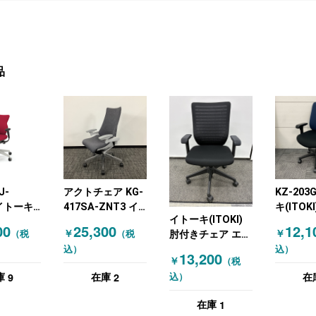
品
J-
アクトチェア KG-
KZ-203
イトーキ
417SA-ZNT3 イ
キ(ITOK
イトーキ(ITOKI)
) オフィス
トーキ(ITOKI) オ
スチェア
00
25,300
12,1
￥
￥
（税
（税
肘付きチェア エピ
肘付きチェ
フィスチェア 肘付
ェア ネ
オスチェア ブラッ
込）
込）
きチェア 布張り
ラック
13,200
￥
（税
ク
グレー
9
2
庫
在庫
在
込）
1
在庫