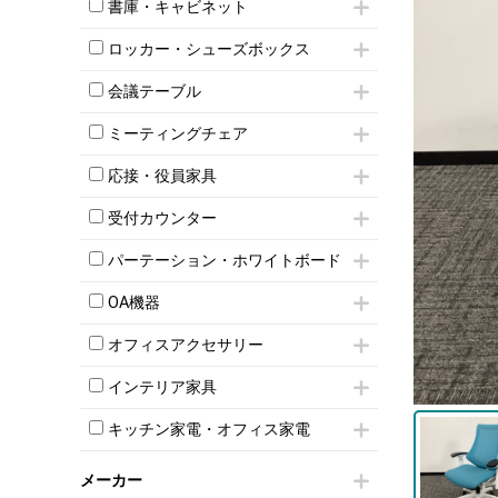
昇降デスク
オフィスチェアその他
書庫・キャビネット
インワゴン3段
オフィスデスクその他
ハイキャビネット
脇机
両袖机
ロッカー・シューズボックス
ローキャビネット
ワゴンその他
平机・平デスク
1人用ロッカー
両開きキャビネット
会議テーブル
2人用ロッカー
スチールキャビネット
ミーティングテーブル
3人用ロッカー
上下連結キャビネット
ミーティングチェア
スタッキングテーブル
4人用ロッカー
整理ケース（ペーパーケース）
キャスター付きミーティングチェア
ネスティングテーブル
5人用ロッカー
応接・役員家具
軽量ラック（スチールラック）
スタッキングミーティングチェア
幕板付テーブル
6人用ロッカー
メタルラック
応接セット
テーブル付きミーティングチェア
カウンターテーブル
受付カウンター
8人用ロッカー
収納家具その他
応接ソファ
ネスティングミーティングチェア
キャスター 付きテーブル
パーソナルロッカー
オープン書庫
ハイカウンター
応接チェア
折りたたみミーティングチェア
パーテーション・ホワイトボード
T字脚テーブル
多人数ロッカー
両開書庫
ローカウンター
応接テーブル
丸椅子
大型会議テーブル
シリンダー錠ロッカー
パーテーション
引き違い書庫
ラウンジカウンター
応接・役員家具その他
OA機器
ハイチェア
会議テーブルW1200～
ダイヤル錠ロッカー
自立タイプパーテーション
ラテラル書庫
受付カウンターその他
シェルチェア
会議テーブルW1500～
iPad
ボタン錠ロッカー
パーテーションその他
オフィスアクセサリー
ミーティングチェアその他
会議テーブルW1800～
電話機（ビジネスフォン）
ダイヤル錠ロッカー
脚付ホワイトボード
チェア用台車
折りたたみ会議テーブル
シュレッダー
シューズロッカー・下駄箱
壁掛けホワイトボード
インテリア家具
演台・講演台・演説台
平行スタックテーブル
プロジェクター
ワードローブ・クローゼット
スケジュールボード・行動予定表
モールドチェア
防音パネル
ハイテーブル
スクリーン
キッチン家電・オフィス家電
ロッカーその他
ホワイトボードその他
ダイニングチェア
個室ブース
会議テーブルその他
液晶モニター・ディスプレイ
電気ポッド
ダイニングテーブル
耐火金庫
プリンター・コピー機
メーカー
冷蔵庫・洗濯機
カウンターテーブル
コートハンガー・ポールハンガー