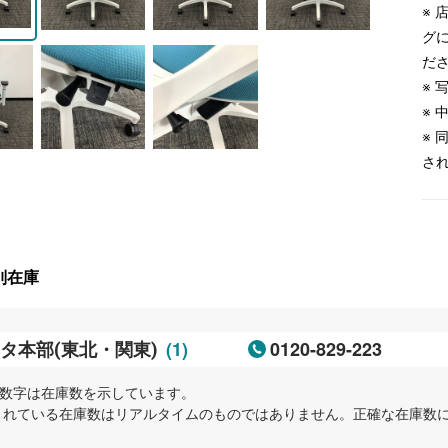
※
グ
だ
※
※
※
さ
別在庫
(1)
0120-829-223
タ本部(東北・関東)
内の数字は在庫数を示しています。
示されている在庫数はリアルタイムのものではありません。正確な在庫数