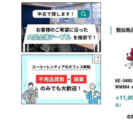
類似商
KE-348G
WWM4 
(ITOKI
11,0
￥
チェア 
込）
ア レッド
在