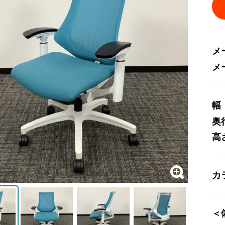
メ
メ
幅
奥
高
カ
＜