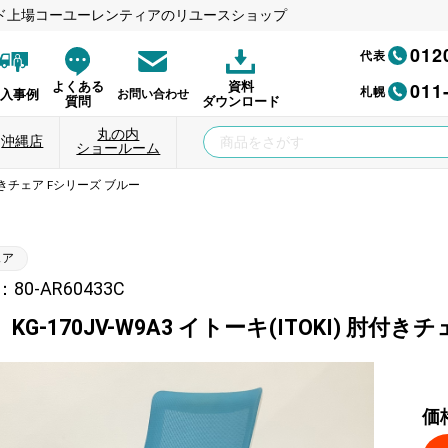
ド上場コーユーレンティアのリユースショップ
012
代表
011
よくある
資料
札幌
納入事例
お問い合わせ
質問
ダウンロード
丸の内
沖縄店
ショールーム
 肘付きチェア Fシリーズ ブルー
ェア
0-AR60433C
KG-170JV-W9A3 イトーキ(ITOKI) 肘付
価