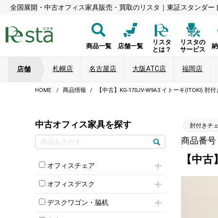
全国展開・中古オフィス家具販売・買取のリスタ｜東証スタンダー
リスタ
リスタの
商品一覧
店舗一覧
とは？
サービス
札幌店
名古屋店
大阪ATC店
福岡店
店舗
HOME
商品情報
【中古】KG-170JV-W9A3 イトーキ(ITOKI)
中古オフィス家具を探す
肘付きチ
商品番号：8
【中古】
オフィスチェア
肘付きチェア
オフィスデスク
肘無しチェア
片袖机
役員チェア
デスクワゴン・脇机
フリーアドレスデスク（ベンチデスク）
高級チェア（多機能チェア）
インワゴン2段