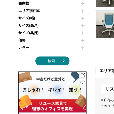
その他OA機器
空気清浄機・加湿器
在庫数
センターテーブル・サイドテーブル
傘立て
電子レンジ
カフェテーブル
食器棚・キッチンキャビネット
エリア別在庫
液晶テレビ・モニター類
ベンチ・スツール
カタログスタンド
サイズ(幅)
エアコン
ソファ
オフィスアクセサリーその他
照明機器
シェルフ
サイズ(高さ)
掃除機
ダストボックス（ゴミ箱）
サイズ(奥行)
季節家電
インテリア家具その他
その他キッチン家電・オフィス家電
価格
カラー
検索
エリア
リス
※ ()
※ 表