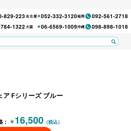
0-829-223
052-332-3120
092-561-2718
名古屋
福岡
-784-1322
06-6569-1009
098-898-1018
大阪
沖縄
きチェア Fシリーズ ブルー
16,500
格：
￥
（税込）