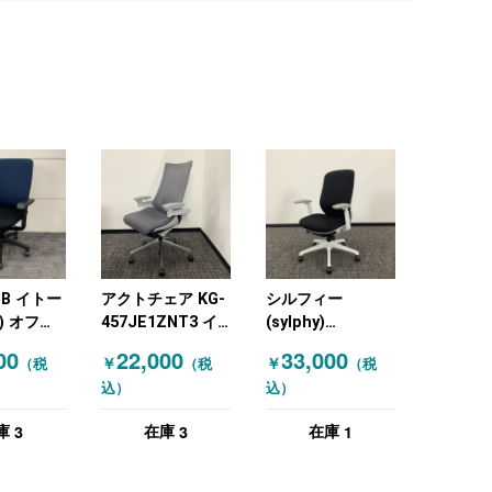
GB イトー
アクトチェア KG-
シルフィー
I) オフィ
457JE1ZNT3 イ
(sylphy)
 肘付きチ
トーキ(ITOKI) オ
C68CXWFSF1 オ
00
22,000
33,000
￥
￥
（税
（税
（税
イビー ブ
フィスチェア 肘付
カムラ
込）
込）
きチェア
(OKAMURA) 肘付
きチェア ブラック
3
3
1
庫
在庫
在庫
ホワイト