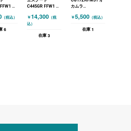
ド
エスクード
CG17ZRFM31 オ
 FFW1 オ
C445GR FFW1 オ
カムラ
カムラ
(OKAMURA) オフ
0
14,300
5,500
￥
￥
（税込）
（税
（税込）
RA) 肘付
(OKAMURA) オフ
ィスチェア 肘付き
込）
 ブラック
ィスチェア 肘付き
チェア 背面割れ有
6
1
庫
在庫
チェア
B品 ブラック
3
在庫