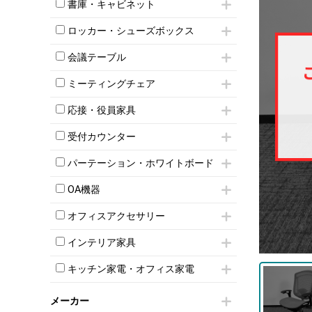
昇降デスク
オフィスチェアその他
書庫・キャビネット
インワゴン3段
オフィスデスクその他
ハイキャビネット
脇机
両袖机
ロッカー・シューズボックス
ローキャビネット
ワゴンその他
平机・平デスク
1人用ロッカー
両開きキャビネット
会議テーブル
2人用ロッカー
スチールキャビネット
ミーティングテーブル
3人用ロッカー
上下連結キャビネット
ミーティングチェア
スタッキングテーブル
4人用ロッカー
整理ケース（ペーパーケース）
キャスター付きミーティングチェア
ネスティングテーブル
5人用ロッカー
応接・役員家具
軽量ラック（スチールラック）
スタッキングミーティングチェア
幕板付テーブル
6人用ロッカー
メタルラック
応接セット
テーブル付きミーティングチェア
カウンターテーブル
受付カウンター
8人用ロッカー
収納家具その他
応接ソファ
ネスティングミーティングチェア
キャスター 付きテーブル
パーソナルロッカー
オープン書庫
ハイカウンター
応接チェア
折りたたみミーティングチェア
パーテーション・ホワイトボード
T字脚テーブル
多人数ロッカー
両開書庫
ローカウンター
応接テーブル
丸椅子
大型会議テーブル
シリンダー錠ロッカー
パーテーション
引き違い書庫
ラウンジカウンター
応接・役員家具その他
OA機器
ハイチェア
会議テーブルW1200～
ダイヤル錠ロッカー
自立タイプパーテーション
ラテラル書庫
受付カウンターその他
シェルチェア
会議テーブルW1500～
iPad
ボタン錠ロッカー
パーテーションその他
オフィスアクセサリー
ミーティングチェアその他
会議テーブルW1800～
電話機（ビジネスフォン）
ダイヤル錠ロッカー
脚付ホワイトボード
チェア用台車
折りたたみ会議テーブル
シュレッダー
シューズロッカー・下駄箱
壁掛けホワイトボード
インテリア家具
演台・講演台・演説台
平行スタックテーブル
プロジェクター
ワードローブ・クローゼット
スケジュールボード・行動予定表
モールドチェア
防音パネル
ハイテーブル
スクリーン
キッチン家電・オフィス家電
ロッカーその他
ホワイトボードその他
ダイニングチェア
個室ブース
会議テーブルその他
液晶モニター・ディスプレイ
電気ポッド
ダイニングテーブル
耐火金庫
プリンター・コピー機
メーカー
冷蔵庫・洗濯機
カウンターテーブル
コートハンガー・ポールハンガー