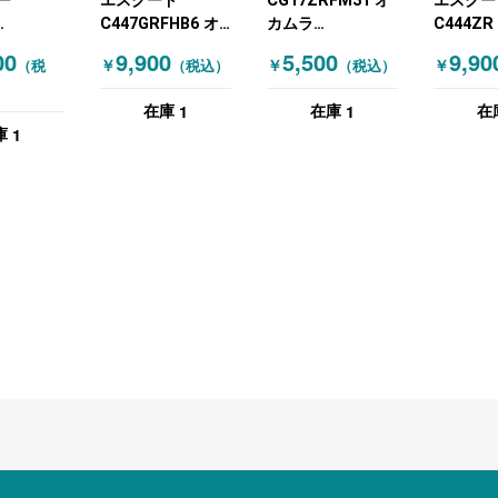
ー
エスクード
CG17ZRFM31 オ
エスクー
C447GRFHB6 オ
カムラ
C444ZR
FSF1 オ
カムラ
(OKAMURA) 肘付
カムラ
00
9,900
5,500
9,90
￥
￥
￥
（税
（税込）
（税込）
(OKAMURA) 肘付
きチェア CG-Mシ
(OKAMU
RA) 肘付
きチェア グリーン
リーズ フレームキ
きチェア
1
1
在庫
在庫
在
 ブラック
ズ有 ブラック
1
庫