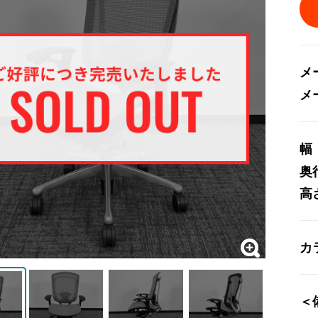
メ
メ
幅
奥
高
カ
＜