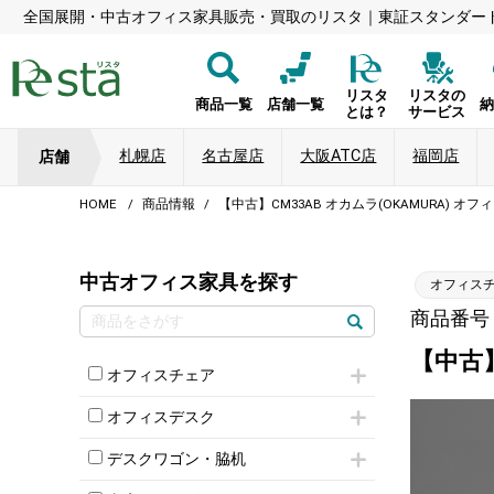
全国展開・中古オフィス家具販売・買取のリスタ｜東証スタンダー
リスタ
リスタの
商品一覧
店舗一覧
とは？
サービス
札幌店
名古屋店
大阪ATC店
福岡店
店舗
HOME
商品情報
【中古】CM33AB オカムラ(OKAMURA) オ
中古オフィス家具を探す
オフィス
商品番号：8
【中古】
オフィスチェア
肘付きチェア
オフィスデスク
肘無しチェア
片袖机
役員チェア
デスクワゴン・脇机
フリーアドレスデスク（ベンチデスク）
高級チェア（多機能チェア）
インワゴン2段