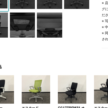
※
グ
だ
※
※
※
さ
品