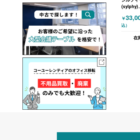
シルフィ
(sylphy)
C68CXW
33,0
￥
カムラ
込）
(OKAMU
きチェア
在
ホワイト