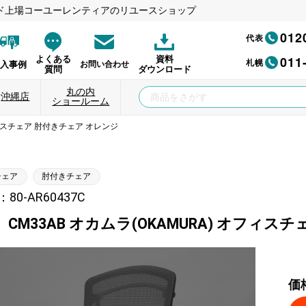
ド上場コーユーレンティアのリユースショップ
012
代表
011
よくある
資料
札幌
納入事例
お問い合わせ
質問
ダウンロード
丸の内
沖縄店
ショールーム
フィスチェア 肘付きチェア オレンジ
チェア
肘付きチェア
0-AR60437C
CM33AB オカムラ(OKAMURA) オフィス
価