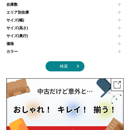
空気清浄機・加湿器
センターテーブル・サイドテーブル
傘立て
在庫数
電子レンジ
カフェテーブル
食器棚・キッチンキャビネット
エリア別在庫
液晶テレビ・モニター類
ベンチ・スツール
カタログスタンド
エアコン
ソファ
サイズ(幅)
オフィスアクセサリーその他
照明機器
シェルフ
サイズ(高さ)
掃除機
ダストボックス（ゴミ箱）
サイズ(奥行)
季節家電
インテリア家具その他
その他キッチン家電・オフィス家電
価格
カラー
検索