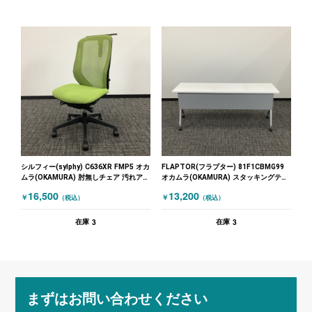
シルフィー(sylphy) C636XR FMP5 オカ
FLAPTOR(フラプター) 81F1CBMG99
ムラ(OKAMURA) 肘無しチェア 汚れアリ
オカムラ(OKAMURA) スタッキングテー
ハンガー掛け付 グリーン
ブル ホワイト
16,500
13,200
￥
￥
（税込）
（税込）
3
3
在庫
在庫
まずはお問い合わせください