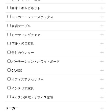
フリーアドレスデスク（ベンチデスク）
高級チェア（多機能チェア）
インワゴン2段
昇降デスク
オフィスチェアその他
書庫・キャビネット
インワゴン3段
オフィスデスクその他
ハイキャビネット
脇机
両袖机
ロッカー・シューズボックス
ローキャビネット
ワゴンその他
平机・平デスク
1人用ロッカー
両開きキャビネット
会議テーブル
2人用ロッカー
スチールキャビネット
ミーティングテーブル
3人用ロッカー
上下連結キャビネット
ミーティングチェア
スタッキングテーブル
4人用ロッカー
整理ケース（ペーパーケース）
キャスター付きミーティングチェア
ネスティングテーブル
5人用ロッカー
軽量ラック（スチールラック）
応接・役員家具
スタッキングミーティングチェア
幕板付テーブル
6人用ロッカー
メタルラック
応接セット
テーブル付きミーティングチェア
カウンターテーブル
8人用ロッカー
収納家具その他
受付カウンター
応接ソファ
ネスティングミーティングチェア
キャスター 付きテーブル
パーソナルロッカー
オープン書庫
ハイカウンター
応接チェア
折りたたみミーティングチェア
T字脚テーブル
多人数ロッカー
パーテーション・ホワイトボード
両開書庫
ローカウンター
応接テーブル
丸椅子
大型会議テーブル
シリンダー錠ロッカー
引き違い書庫
パーテーション
ラウンジカウンター
応接・役員家具その他
ハイチェア
会議テーブルW1200～
OA機器
ダイヤル錠ロッカー
ラテラル書庫
自立タイプパーテーション
受付カウンターその他
シェルチェア
会議テーブルW1500～
ボタン錠ロッカー
iPad
パーテーションその他
ミーティングチェアその他
オフィスアクセサリー
会議テーブルW1800～
ダイヤル錠ロッカー
電話機（ビジネスフォン）
脚付ホワイトボード
折りたたみ会議テーブル
シューズロッカー・下駄箱
チェア用台車
シュレッダー
壁掛けホワイトボード
インテリア家具
平行スタックテーブル
ワードローブ・クローゼット
演台・講演台・演説台
プロジェクター
スケジュールボード・行動予定表
ハイテーブル
ロッカーその他
モールドチェア
防音パネル
スクリーン
ホワイトボードその他
キッチン家電・オフィス家電
会議テーブルその他
ダイニングチェア
個室ブース
液晶モニター・ディスプレイ
電気ポッド
ダイニングテーブル
耐火金庫
プリンター・コピー機
メーカー
冷蔵庫・洗濯機
カウンターテーブル
コートハンガー・ポールハンガー
その他OA機器