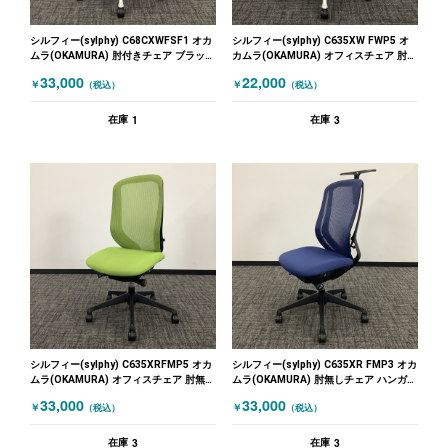
シルフィー(sylphy) C68CXWFSF1 オカ
シルフィー(sylphy) C635XW FWP5 オ
ムラ(OKAMURA) 肘付きチェア ブラック
カムラ(OKAMURA) オフィスチェア 肘無
ホワイト
しチェア グリーン ホワイト
33,000
22,000
￥
￥
（税込）
（税込）
1
3
在庫
在庫
シルフィー(sylphy) C635XRFMP5 オカ
シルフィー(sylphy) C635XR FMP3 オカ
ムラ(OKAMURA) オフィスチェア 肘無し
ムラ(OKAMURA) 肘無しチェア ハンガー
チェア グリーン
付き ブルー
33,000
33,000
￥
￥
（税込）
（税込）
3
3
在庫
在庫