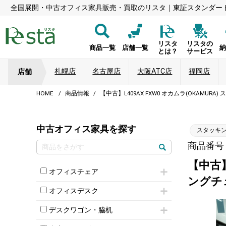
全国展開・中古オフィス家具販売・買取のリスタ｜東証スタンダー
リスタ
リスタの
商品一覧
店舗一覧
とは？
サービス
札幌店
名古屋店
大阪ATC店
福岡店
店舗
HOME
商品情報
【中古】L409AX FXW0 オカムラ(OKAM
中古オフィス家具を探す
スタッキ
商品番号：8
【中古】
オフィスチェア
ングチ
肘付きチェア
オフィスデスク
肘無しチェア
片袖机
役員チェア
デスクワゴン・脇机
フリーアドレスデスク（ベンチデスク）
高級チェア（多機能チェア）
インワゴン2段