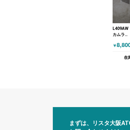
L409AW
カムラ
(OKAMU
8,80
￥
ティング
の他 グ
在
まずは、リスタ大阪AT