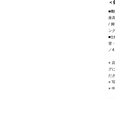
＜
■機
座高
/ 
ン
■仕
背
／4.
※
グ
だ
※
※