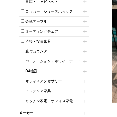
昇降デスク
オフィスチェアその他
書庫・キャビネット
インワゴン3段
オフィスデスクその他
ハイキャビネット
脇机
両袖机
ロッカー・シューズボックス
ローキャビネット
ワゴンその他
平机・平デスク
1人用ロッカー
両開きキャビネット
会議テーブル
2人用ロッカー
スチールキャビネット
ミーティングテーブル
3人用ロッカー
上下連結キャビネット
ミーティングチェア
スタッキングテーブル
4人用ロッカー
整理ケース（ペーパーケース）
キャスター付きミーティングチェア
ネスティングテーブル
5人用ロッカー
応接・役員家具
軽量ラック（スチールラック）
スタッキングミーティングチェア
幕板付テーブル
6人用ロッカー
メタルラック
応接セット
テーブル付きミーティングチェア
カウンターテーブル
受付カウンター
8人用ロッカー
収納家具その他
応接ソファ
ネスティングミーティングチェア
キャスター 付きテーブル
パーソナルロッカー
オープン書庫
ハイカウンター
応接チェア
折りたたみミーティングチェア
パーテーション・ホワイトボード
T字脚テーブル
多人数ロッカー
両開書庫
ローカウンター
応接テーブル
丸椅子
大型会議テーブル
シリンダー錠ロッカー
パーテーション
引き違い書庫
ラウンジカウンター
応接・役員家具その他
OA機器
ハイチェア
会議テーブルW1200～
ダイヤル錠ロッカー
自立タイプパーテーション
ラテラル書庫
受付カウンターその他
シェルチェア
会議テーブルW1500～
iPad
ボタン錠ロッカー
パーテーションその他
オフィスアクセサリー
ミーティングチェアその他
会議テーブルW1800～
電話機（ビジネスフォン）
ダイヤル錠ロッカー
脚付ホワイトボード
チェア用台車
折りたたみ会議テーブル
シュレッダー
シューズロッカー・下駄箱
壁掛けホワイトボード
インテリア家具
演台・講演台・演説台
平行スタックテーブル
プロジェクター
ワードローブ・クローゼット
スケジュールボード・行動予定表
モールドチェア
防音パネル
ハイテーブル
スクリーン
キッチン家電・オフィス家電
ロッカーその他
ホワイトボードその他
ダイニングチェア
個室ブース
会議テーブルその他
液晶モニター・ディスプレイ
電気ポッド
ダイニングテーブル
耐火金庫
プリンター・コピー機
メーカー
冷蔵庫・洗濯機
カウンターテーブル
コートハンガー・ポールハンガー