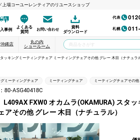
ド上場コーユーレンティアのリユースショップ
012
代表
011
よくある
資料
札幌
納入事例
お問い合わせ
質問
ダウンロード
丸の内
沖縄店
ショールーム
URA) スタッキングミーティングチェア ミーティングチェアその他 グレー 木目（ナチュラ
ングミーティングチェア
ミーティングチェア
ミーティングチェアその他
0-ASG40418C
L409AX FXW0 オカムラ(OKAMURA)
ェアその他 グレー 木目（ナチュラル）