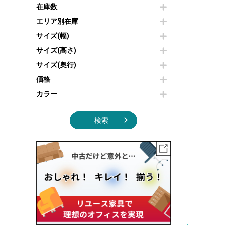
その他OA機器
空気清浄機・加湿器
在庫数
センターテーブル・サイドテーブル
傘立て
電子レンジ
カフェテーブル
食器棚・キッチンキャビネット
エリア別在庫
液晶テレビ・モニター類
ベンチ・スツール
カタログスタンド
サイズ(幅)
エアコン
ソファ
オフィスアクセサリーその他
照明機器
シェルフ
サイズ(高さ)
掃除機
ダストボックス（ゴミ箱）
サイズ(奥行)
季節家電
インテリア家具その他
その他キッチン家電・オフィス家電
価格
カラー
検索