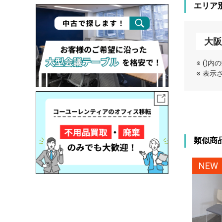
エリア
大阪
※ ()
※ 表
類似商
NEW