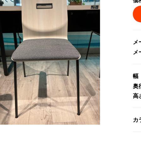
価
メ
メ
幅
奥
高
カ