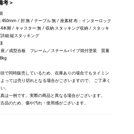
備考＞
能
:450mm / 肘:無 / テーブル:無 / 座素材:布：インターロック
脚:4本脚 / キャスター:無 / 収納:スタッキング収納 / スタッキ
グ詳細:縦スタッキング
様
・座／成型合板 フレーム／スチールパイプ焼付塗装 質量
8kg
 店頭で同時販売しているため、在庫ありの場合でもタイミン
によっては売り切れとなる場合がございますので、 ご了承く
さい。
 写真は一例です。実際の商品と異なる場合がございます。
 中古品のため、傷や汚れ・使用感がございます。