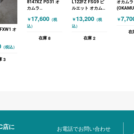
8147XZ PD31 オ
L122FZ FSG9 ピ
オカムラ
カムラ
ルエット オカムラ
(OKAMU
(OKAMURA) ミー
(OKAMURA) ミー
ッキング
17,600
13,200
7,70
￥
￥
￥
（税
（税
ティングチェアそ
ティングチェアそ
ングチェ
込）
込）
の他 8147シリー
の他 オレンジ ホ
ホワイト
 FXW1 オ
在
ズ ブルー
ワイト
8
2
在庫
在庫
RA) ミー
0
（税込）
チェアそ
レー
3
庫
C店に
お電話でお問い合わせ