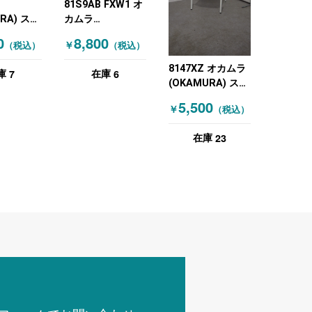
81S9AB FXW1 オ
RA) スタ
カムラ
ミーティ
(OKAMURA) キャ
0
8,800
￥
（税込）
（税込）
ア ブルー
スター付きミーテ
ィングチェア スタ
8147XZ オカムラ
7
6
庫
在庫
ッキングミーティ
(OKAMURA) スタ
ングチェア グレー
ッキングミーティ
5,500
木目（ナチュラ
￥
（税込）
ングチェア ブルー
ル）
23
在庫