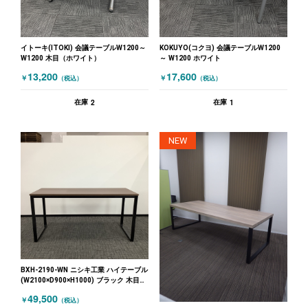
イトーキ(ITOKI) 会議テーブルW1200～
KOKUYO(コクヨ) 会議テーブルW1200
W1200 木目（ホワイト）
～ W1200 ホワイト
13,200
17,600
￥
￥
（税込）
（税込）
2
1
在庫
在庫
NEW
BXH-2190-WN ニシキ工業 ハイテーブル
(W2100×D900×H1000) ブラック 木目
（ダークブラウン）
49,500
￥
（税込）