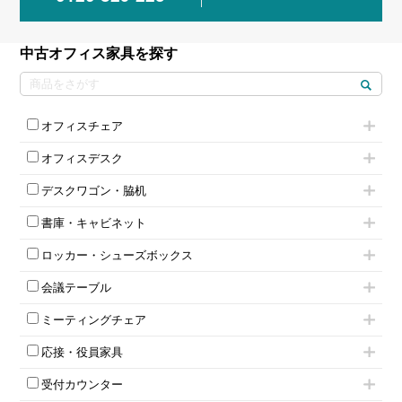
中古オフィス家具を探す
オフィスチェア
肘付きチェア
オフィスデスク
肘無しチェア
片袖机
役員チェア
デスクワゴン・脇机
フリーアドレスデスク（ベンチデスク）
高級チェア（多機能チェア）
インワゴン2段
昇降デスク
オフィスチェアその他
書庫・キャビネット
インワゴン3段
オフィスデスクその他
ハイキャビネット
脇机
両袖机
ロッカー・シューズボックス
ローキャビネット
ワゴンその他
平机・平デスク
1人用ロッカー
両開きキャビネット
会議テーブル
2人用ロッカー
スチールキャビネット
ミーティングテーブル
3人用ロッカー
上下連結キャビネット
ミーティングチェア
スタッキングテーブル
4人用ロッカー
整理ケース（ペーパーケース）
キャスター付きミーティングチェア
ネスティングテーブル
5人用ロッカー
軽量ラック（スチールラック）
応接・役員家具
スタッキングミーティングチェア
幕板付テーブル
6人用ロッカー
メタルラック
応接セット
テーブル付きミーティングチェア
カウンターテーブル
8人用ロッカー
収納家具その他
受付カウンター
応接ソファ
ネスティングミーティングチェア
キャスター 付きテーブル
パーソナルロッカー
オープン書庫