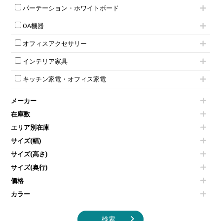
ハイカウンター
応接チェア
折りたたみミーティングチェア
T字脚テーブル
多人数ロッカー
パーテーション・ホワイトボード
両開書庫
ローカウンター
応接テーブル
丸椅子
大型会議テーブル
シリンダー錠ロッカー
引き違い書庫
パーテーション
ラウンジカウンター
応接・役員家具その他
ハイチェア
会議テーブルW1200～
OA機器
ダイヤル錠ロッカー
ラテラル書庫
自立タイプパーテーション
受付カウンターその他
シェルチェア
会議テーブルW1500～
ボタン錠ロッカー
iPad
パーテーションその他
ミーティングチェアその他
オフィスアクセサリー
会議テーブルW1800～
ダイヤル錠ロッカー
電話機（ビジネスフォン）
脚付ホワイトボード
折りたたみ会議テーブル
シューズロッカー・下駄箱
チェア用台車
シュレッダー
壁掛けホワイトボード
インテリア家具
平行スタックテーブル
ワードローブ・クローゼット
演台・講演台・演説台
プロジェクター
スケジュールボード・行動予定表
ハイテーブル
ロッカーその他
モールドチェア
防音パネル
スクリーン
ホワイトボードその他
キッチン家電・オフィス家電
会議テーブルその他
ダイニングチェア
個室ブース
液晶モニター・ディスプレイ
電気ポッド
ダイニングテーブル
耐火金庫
プリンター・コピー機
メーカー
冷蔵庫・洗濯機
カウンターテーブル
コートハンガー・ポールハンガー
その他OA機器
空気清浄機・加湿器
センターテーブル・サイドテーブル
傘立て
在庫数
電子レンジ
カフェテーブル
食器棚・キッチンキャビネット
エリア別在庫
液晶テレビ・モニター類
ベンチ・スツール
カタログスタンド
エアコン
ソファ
サイズ(幅)
オフィスアクセサリーその他
照明機器
シェルフ
サイズ(高さ)
掃除機
ダストボックス（ゴミ箱）
サイズ(奥行)
季節家電
インテリア家具その他
その他キッチン家電・オフィス家電
価格
カラー
検索