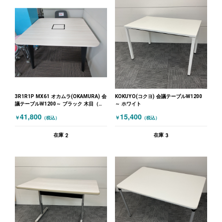
3R1R1P MX61 オカムラ(OKAMURA) 会
KOKUYO(コクヨ) 会議テーブルW1200
議テーブルW1200～ ブラック 木目（ナ
～ ホワイト
チュラル）
41,800
15,400
￥
￥
（税込）
（税込）
2
3
在庫
在庫