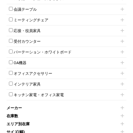
ローキャビネット
ワゴンその他
平机・平デスク
1人用ロッカー
両開きキャビネット
会議テーブル
2人用ロッカー
スチールキャビネット
ミーティングテーブル
3人用ロッカー
上下連結キャビネット
ミーティングチェア
スタッキングテーブル
4人用ロッカー
整理ケース（ペーパーケース）
キャスター付きミーティングチェア
ネスティングテーブル
5人用ロッカー
軽量ラック（スチールラック）
応接・役員家具
スタッキングミーティングチェア
幕板付テーブル
6人用ロッカー
メタルラック
応接セット
テーブル付きミーティングチェア
カウンターテーブル
8人用ロッカー
収納家具その他
受付カウンター
応接ソファ
ネスティングミーティングチェア
キャスター 付きテーブル
パーソナルロッカー
オープン書庫
ハイカウンター
応接チェア
折りたたみミーティングチェア
T字脚テーブル
多人数ロッカー
パーテーション・ホワイトボード
両開書庫
ローカウンター
応接テーブル
丸椅子
大型会議テーブル
シリンダー錠ロッカー
引き違い書庫
パーテーション
ラウンジカウンター
応接・役員家具その他
ハイチェア
会議テーブルW1200～
OA機器
ダイヤル錠ロッカー
ラテラル書庫
自立タイプパーテーション
受付カウンターその他
シェルチェア
会議テーブルW1500～
ボタン錠ロッカー
iPad
パーテーションその他
ミーティングチェアその他
オフィスアクセサリー
会議テーブルW1800～
ダイヤル錠ロッカー
電話機（ビジネスフォン）
脚付ホワイトボード
折りたたみ会議テーブル
シューズロッカー・下駄箱
チェア用台車
シュレッダー
壁掛けホワイトボード
インテリア家具
平行スタックテーブル
ワードローブ・クローゼット
演台・講演台・演説台
プロジェクター
スケジュールボード・行動予定表
ハイテーブル
ロッカーその他
モールドチェア
防音パネル
スクリーン
ホワイトボードその他
キッチン家電・オフィス家電
会議テーブルその他
ダイニングチェア
個室ブース
液晶モニター・ディスプレイ
電気ポッド
ダイニングテーブル
耐火金庫
プリンター・コピー機
メーカー
冷蔵庫・洗濯機
カウンターテーブル
コートハンガー・ポールハンガー
その他OA機器
空気清浄機・加湿器
センターテーブル・サイドテーブル
傘立て
在庫数
電子レンジ
カフェテーブル
食器棚・キッチンキャビネット
エリア別在庫
液晶テレビ・モニター類
ベンチ・スツール
カタログスタンド
エアコン
ソファ
サイズ(幅)
オフィスアクセサリーその他