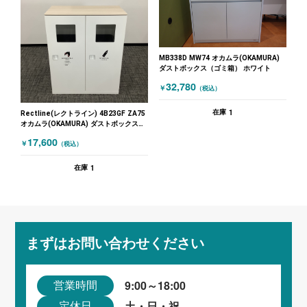
MB338D MW74 オカムラ(OKAMURA)
ダストボックス（ゴミ箱） ホワイト
32,780
￥
（税込）
1
在庫
Rectline(レクトライン) 4B23GF ZA75
オカムラ(OKAMURA) ダストボックス
（ゴミ箱） トラシュユニット ホワイト
17,600
￥
（税込）
1
在庫
まずはお問い合わせください
9:00～18:00
営業時間
土・日・祝
定休日