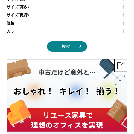
照明機器
シェルフ
サイズ(高さ)
掃除機
ダストボックス（ゴミ箱）
サイズ(奥行)
季節家電
インテリア家具その他
その他キッチン家電・オフィス家電
価格
カラー
検索