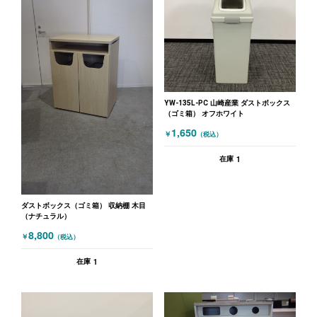
YW-135L-PC 山崎産業 ダストボックス
（ゴミ箱） オフホワイト
1,650
￥
（税込）
1
在庫
ダストボックス（ゴミ箱） 収納棚 木目
（ナチュラル）
8,800
￥
（税込）
1
在庫