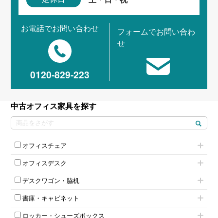
お電話でお問い合わせ
フォームでお問い合わ
せ
0120-829-223
中古オフィス家具を探す
オフィスチェア
肘付きチェア
オフィスデスク
肘無しチェア
片袖机
役員チェア
デスクワゴン・脇机
フリーアドレスデスク（ベンチデスク）
高級チェア（多機能チェア）
インワゴン2段
昇降デスク
オフィスチェアその他
書庫・キャビネット
インワゴン3段
オフィスデスクその他
ハイキャビネット
脇机
両袖机
ロッカー・シューズボックス