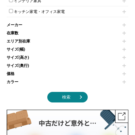
インテリア家具
平行スタックテーブル
ワードローブ・クローゼット
演台・講演台・演説台
プロジェクター
スケジュールボード・行動予定表
ハイテーブル
ロッカーその他
モールドチェア
防音パネル
スクリーン
ホワイトボードその他
キッチン家電・オフィス家電
会議テーブルその他
ダイニングチェア
個室ブース
液晶モニター・ディスプレイ
電気ポッド
ダイニングテーブル
耐火金庫
プリンター・コピー機
メーカー
冷蔵庫・洗濯機
カウンターテーブル
コートハンガー・ポールハンガー
その他OA機器
空気清浄機・加湿器
センターテーブル・サイドテーブル
傘立て
在庫数
電子レンジ
カフェテーブル
食器棚・キッチンキャビネット
エリア別在庫
液晶テレビ・モニター類
ベンチ・スツール
カタログスタンド
エアコン
ソファ
サイズ(幅)
オフィスアクセサリーその他
照明機器
シェルフ
サイズ(高さ)
掃除機
ダストボックス（ゴミ箱）
サイズ(奥行)
季節家電
インテリア家具その他
その他キッチン家電・オフィス家電
価格
カラー
検索