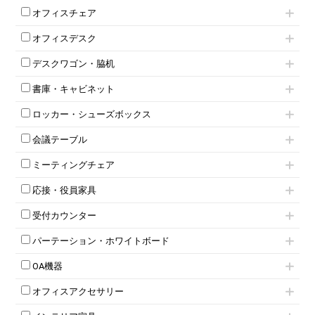
オフィスチェア
肘付きチェア
オフィスデスク
肘無しチェア
片袖机
役員チェア
デスクワゴン・脇机
フリーアドレスデスク（ベンチデスク）
高級チェア（多機能チェア）
インワゴン2段
昇降デスク
オフィスチェアその他
書庫・キャビネット
インワゴン3段
オフィスデスクその他
ハイキャビネット
脇机
両袖机
ロッカー・シューズボックス
ローキャビネット
ワゴンその他
平机・平デスク
1人用ロッカー
両開きキャビネット
会議テーブル
2人用ロッカー
スチールキャビネット
ミーティングテーブル
3人用ロッカー
上下連結キャビネット
ミーティングチェア
スタッキングテーブル
4人用ロッカー
整理ケース（ペーパーケース）
キャスター付きミーティングチェア
ネスティングテーブル
5人用ロッカー
軽量ラック（スチールラック）
応接・役員家具
スタッキングミーティングチェア
幕板付テーブル
6人用ロッカー
メタルラック
応接セット
テーブル付きミーティングチェア
カウンターテーブル
8人用ロッカー
収納家具その他
受付カウンター
応接ソファ
ネスティングミーティングチェア
キャスター 付きテーブル
パーソナルロッカー
オープン書庫
ハイカウンター
応接チェア
折りたたみミーティングチェア
T字脚テーブル
多人数ロッカー
パーテーション・ホワイトボード
両開書庫
ローカウンター
応接テーブル
丸椅子
大型会議テーブル
シリンダー錠ロッカー
引き違い書庫
パーテーション
ラウンジカウンター
応接・役員家具その他
ハイチェア
会議テーブルW1200～
OA機器
ダイヤル錠ロッカー
ラテラル書庫
自立タイプパーテーション
受付カウンターその他
シェルチェア
会議テーブルW1500～
ボタン錠ロッカー
iPad
パーテーションその他
ミーティングチェアその他
オフィスアクセサリー
会議テーブルW1800～
ダイヤル錠ロッカー
電話機（ビジネスフォン）
脚付ホワイトボード
折りたたみ会議テーブル
シューズロッカー・下駄箱
チェア用台車
シュレッダー
壁掛けホワイトボード