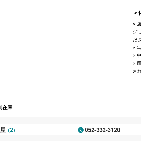
＜
※
グ
だ
※
※
※
さ
別在庫
(2)
052-332-3120
古屋