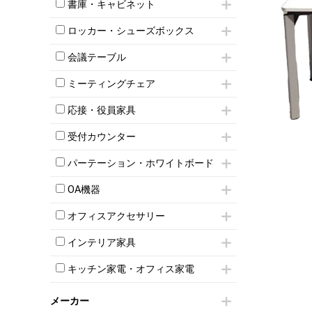
昇降デスク
オフィスチェアその他
書庫・キャビネット
インワゴン3段
オフィスデスクその他
ハイキャビネット
脇机
両袖机
ロッカー・シューズボックス
ローキャビネット
ワゴンその他
平机・平デスク
1人用ロッカー
両開きキャビネット
会議テーブル
2人用ロッカー
スチールキャビネット
ミーティングテーブル
3人用ロッカー
上下連結キャビネット
ミーティングチェア
スタッキングテーブル
4人用ロッカー
整理ケース（ペーパーケース）
キャスター付きミーティングチェア
ネスティングテーブル
5人用ロッカー
応接・役員家具
軽量ラック（スチールラック）
スタッキングミーティングチェア
幕板付テーブル
6人用ロッカー
メタルラック
応接セット
テーブル付きミーティングチェア
カウンターテーブル
受付カウンター
8人用ロッカー
収納家具その他
応接ソファ
ネスティングミーティングチェア
キャスター 付きテーブル
パーソナルロッカー
オープン書庫
ハイカウンター
応接チェア
折りたたみミーティングチェア
パーテーション・ホワイトボード
T字脚テーブル
多人数ロッカー
両開書庫
ローカウンター
応接テーブル
丸椅子
大型会議テーブル
シリンダー錠ロッカー
パーテーション
引き違い書庫
ラウンジカウンター
応接・役員家具その他
OA機器
ハイチェア
会議テーブルW1200～
ダイヤル錠ロッカー
自立タイプパーテーション
ラテラル書庫
受付カウンターその他
シェルチェア
会議テーブルW1500～
iPad
ボタン錠ロッカー
パーテーションその他
オフィスアクセサリー
ミーティングチェアその他
会議テーブルW1800～
電話機（ビジネスフォン）
ダイヤル錠ロッカー
脚付ホワイトボード
チェア用台車
折りたたみ会議テーブル
シュレッダー
シューズロッカー・下駄箱
壁掛けホワイトボード
インテリア家具
演台・講演台・演説台
平行スタックテーブル
プロジェクター
ワードローブ・クローゼット
スケジュールボード・行動予定表
モールドチェア
防音パネル
ハイテーブル
スクリーン
キッチン家電・オフィス家電
ロッカーその他
ホワイトボードその他
ダイニングチェア
個室ブース
会議テーブルその他
液晶モニター・ディスプレイ
電気ポッド
ダイニングテーブル
耐火金庫
プリンター・コピー機
メーカー
冷蔵庫・洗濯機
カウンターテーブル
コートハンガー・ポールハンガー