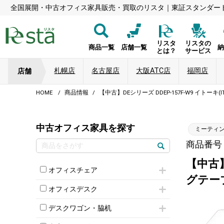
全国展開・中古オフィス家具販売・買取のリスタ｜東証スタンダー
リスタ
リスタの
商品一覧
店舗一覧
とは？
サービス
札幌店
名古屋店
大阪ATC店
福岡店
店舗
HOME
商品情報
【中古】DEシリーズ DDEP-157F-W9 イトー
中古オフィス家具を探す
ミーティ
商品番号：8
【中古】
オフィスチェア
グテーブ
肘付きチェア
オフィスデスク
肘無しチェア
片袖机
役員チェア
デスクワゴン・脇机
フリーアドレスデスク（ベンチデスク）
高級チェア（多機能チェア）
インワゴン2段