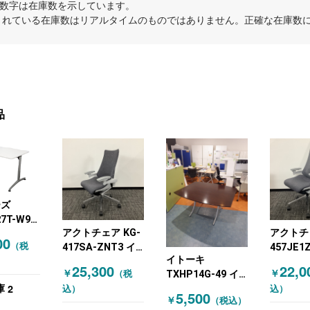
内の数字は在庫数を示しています。
示されている在庫数はリアルタイムのものではありません。正確な在庫数
品
ーズ
27T-W9
アクトチェア KG-
アクトチェ
TOKI)
00
（税
417SA-ZNT3 イ
457JE1
ングテー
イトーキ
トーキ(ITOKI) オ
トーキ(IT
25,300
22,0
￥
￥
（税
TXHP14G-49 イ
フィスチェア 肘付
フィスチ
275 T字
2
トーキ(ITOKI) ミ
庫
込）
込）
きチェア 布張り
きチェア
 ホワイ
5,500
￥
（税込）
ーティングテーブ
グレー