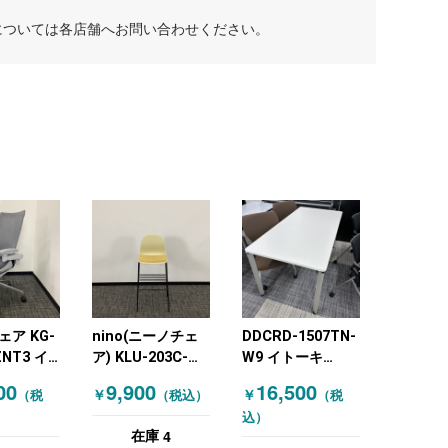
については各店舗へお問い合わせください。
ア KG-
nino(ニーノチェ
DDCRD-1507TN-
ZNT3 イ
ア) KLU-203C-
W9 イトーキ
OKI) オ
T1U5 イトーキ
(ITOKI) ミーティ
00
9,900
16,500
￥
￥
（税
（税込）
（税
ェア 肘付
(ITOKI) ハイチェ
ングテーブル ミー
込）
ア イエロー
ティングテーブル
4
在庫
1575四本脚 ホワ