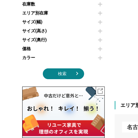
その他OA機器
空気清浄機・加湿器
在庫数
センターテーブル・サイドテーブル
傘立て
電子レンジ
カフェテーブル
食器棚・キッチンキャビネット
エリア別在庫
液晶テレビ・モニター類
ベンチ・スツール
カタログスタンド
サイズ(幅)
エアコン
ソファ
オフィスアクセサリーその他
照明機器
シェルフ
サイズ(高さ)
掃除機
ダストボックス（ゴミ箱）
サイズ(奥行)
季節家電
インテリア家具その他
その他キッチン家電・オフィス家電
価格
カラー
検索
エリア
名