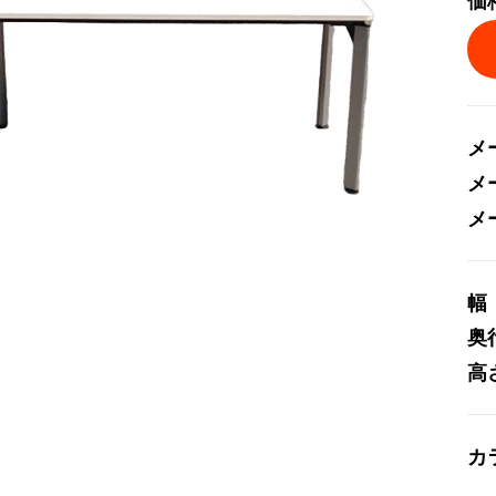
価
メ
メ
メ
幅
奥
高
カ