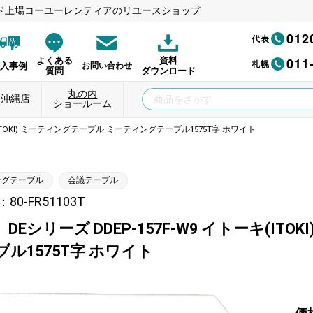
ド上場コーユーレンティアのリユースショップ
012
代表
011
よくある
資料
札幌
納入事例
お問い合わせ
質問
ダウンロード
丸の内
沖縄店
ショールーム
キ(ITOKI) ミーティングテーブル ミーティングテーブル1575T字 ホワイト
ングテーブル
会議テーブル
0-FR51103T
DEシリーズ DDEP-157F-W9 イトーキ(I
ル1575T字 ホワイト