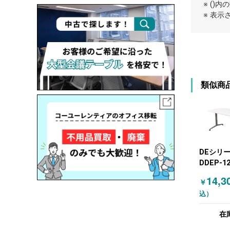
※ ()
※ 表
類似商
DEシリ
DDEP-1
イトーキ(I
14,3
￥
ミーティ
込）
ブル ミーティング
テーブル1
在
脚 グレー
ト