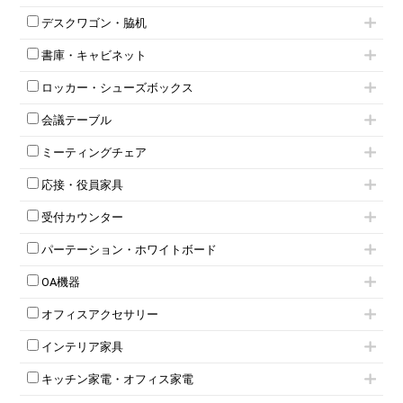
片袖机
役員チェア
デスクワゴン・脇机
フリーアドレスデスク（ベンチデスク）
高級チェア（多機能チェア）
インワゴン2段
昇降デスク
オフィスチェアその他
書庫・キャビネット
インワゴン3段
オフィスデスクその他
ハイキャビネット
脇机
両袖机
ロッカー・シューズボックス
ローキャビネット
ワゴンその他
平机・平デスク
1人用ロッカー
両開きキャビネット
会議テーブル
2人用ロッカー
スチールキャビネット
ミーティングテーブル
3人用ロッカー
上下連結キャビネット
ミーティングチェア
スタッキングテーブル
4人用ロッカー
整理ケース（ペーパーケース）
キャスター付きミーティングチェア
ネスティングテーブル
5人用ロッカー
軽量ラック（スチールラック）
応接・役員家具
スタッキングミーティングチェア
幕板付テーブル
6人用ロッカー
メタルラック
応接セット
テーブル付きミーティングチェア
カウンターテーブル
8人用ロッカー
収納家具その他
受付カウンター
応接ソファ
ネスティングミーティングチェア
キャスター 付きテーブル
パーソナルロッカー
オープン書庫
ハイカウンター
応接チェア
折りたたみミーティングチェア
T字脚テーブル
多人数ロッカー
パーテーション・ホワイトボード
両開書庫
ローカウンター
応接テーブル
丸椅子
大型会議テーブル
シリンダー錠ロッカー
引き違い書庫
パーテーション
ラウンジカウンター
応接・役員家具その他
ハイチェア
会議テーブルW1200～
OA機器
ダイヤル錠ロッカー
ラテラル書庫
自立タイプパーテーション
受付カウンターその他
シェルチェア
会議テーブルW1500～
ボタン錠ロッカー
iPad
パーテーションその他
ミーティングチェアその他
オフィスアクセサリー
会議テーブルW1800～
ダイヤル錠ロッカー
電話機（ビジネスフォン）
脚付ホワイトボード
折りたたみ会議テーブル
シューズロッカー・下駄箱
チェア用台車
シュレッダー
壁掛けホワイトボード
インテリア家具
平行スタックテーブル
ワードローブ・クローゼット
演台・講演台・演説台
プロジェクター
スケジュールボード・行動予定表
ハイテーブル
ロッカーその他
モールドチェア
防音パネル
スクリーン
ホワイトボードその他
キッチン家電・オフィス家電
会議テーブルその他
ダイニングチェア
個室ブース
液晶モニター・ディスプレイ