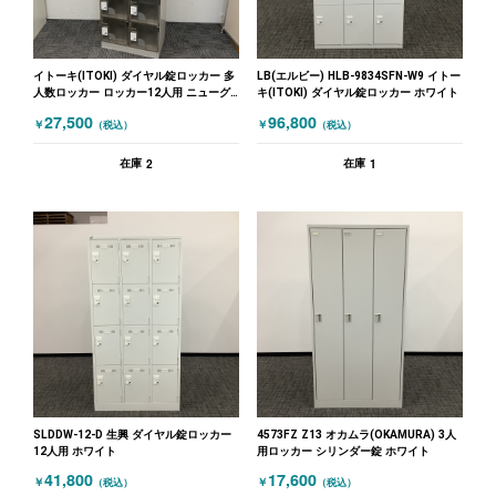
イトーキ(ITOKI) ダイヤル錠ロッカー 多
LB(エルビー) HLB-9834SFN-W9 イトー
人数ロッカー ロッカー12人用 ニューグ
キ(ITOKI) ダイヤル錠ロッカー ホワイト
レー
27,500
96,800
￥
￥
（税込）
（税込）
2
1
在庫
在庫
SLDDW-12-D 生興 ダイヤル錠ロッカー
4573FZ Z13 オカムラ(OKAMURA) 3人
12人用 ホワイト
用ロッカー シリンダー錠 ホワイト
41,800
17,600
￥
￥
（税込）
（税込）