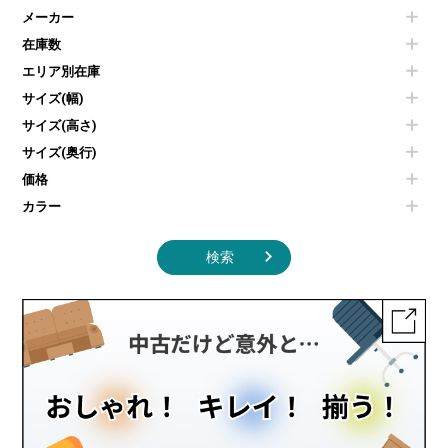
電気ポッド
ダイニングテーブル
耐火金庫
プリンター・コピー機
メーカー
冷蔵庫・洗濯機
カウンターテーブル
コートハンガー・ポールハンガー
その他OA機器
空気清浄機・加湿器
センターテーブル・サイドテーブル
傘立て
在庫数
電子レンジ
カフェテーブル
食器棚・キッチンキャビネット
エリア別在庫
液晶テレビ・モニター類
ベンチ・スツール
カタログスタンド
エアコン
ソファ
サイズ(幅)
オフィスアクセサリーその他
照明機器
シェルフ
サイズ(高さ)
掃除機
ダストボックス（ゴミ箱）
サイズ(奥行)
季節家電
インテリア家具その他
その他キッチン家電・オフィス家電
価格
カラー
検索