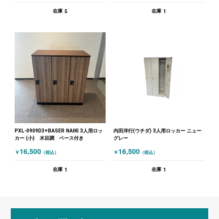
5
1
在庫
在庫
PXL-0909D3+BASER NAIKI 3人用ロッ
内田洋行(ウチダ) 3人用ロッカー ニュー
カー (小) 木目調 ベース付き
グレー
16,500
16,500
￥
￥
（税込）
（税込）
1
1
在庫
在庫