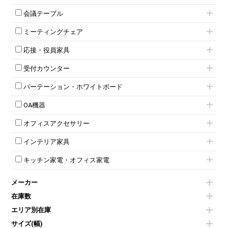
ローキャビネット
ワゴンその他
平机・平デスク
1人用ロッカー
両開きキャビネット
会議テーブル
2人用ロッカー
スチールキャビネット
ミーティングテーブル
3人用ロッカー
上下連結キャビネット
ミーティングチェア
スタッキングテーブル
4人用ロッカー
整理ケース（ペーパーケース）
キャスター付きミーティングチェア
ネスティングテーブル
5人用ロッカー
軽量ラック（スチールラック）
応接・役員家具
スタッキングミーティングチェア
幕板付テーブル
6人用ロッカー
メタルラック
応接セット
テーブル付きミーティングチェア
カウンターテーブル
8人用ロッカー
収納家具その他
受付カウンター
応接ソファ
ネスティングミーティングチェア
キャスター 付きテーブル
パーソナルロッカー
オープン書庫
ハイカウンター
応接チェア
折りたたみミーティングチェア
T字脚テーブル
多人数ロッカー
パーテーション・ホワイトボード
両開書庫
ローカウンター
応接テーブル
丸椅子
大型会議テーブル
シリンダー錠ロッカー
引き違い書庫
パーテーション
ラウンジカウンター
応接・役員家具その他
ハイチェア
会議テーブルW1200～
OA機器
ダイヤル錠ロッカー
ラテラル書庫
自立タイプパーテーション
受付カウンターその他
シェルチェア
会議テーブルW1500～
ボタン錠ロッカー
iPad
パーテーションその他
ミーティングチェアその他
オフィスアクセサリー
会議テーブルW1800～
ダイヤル錠ロッカー
電話機（ビジネスフォン）
脚付ホワイトボード
折りたたみ会議テーブル
シューズロッカー・下駄箱
チェア用台車
シュレッダー
壁掛けホワイトボード
インテリア家具
平行スタックテーブル
ワードローブ・クローゼット
演台・講演台・演説台
プロジェクター
スケジュールボード・行動予定表
ハイテーブル
ロッカーその他
モールドチェア
防音パネル
スクリーン
ホワイトボードその他
キッチン家電・オフィス家電
会議テーブルその他
ダイニングチェア
個室ブース
液晶モニター・ディスプレイ
電気ポッド
ダイニングテーブル
耐火金庫
プリンター・コピー機
メーカー
冷蔵庫・洗濯機
カウンターテーブル
コートハンガー・ポールハンガー
その他OA機器
空気清浄機・加湿器
センターテーブル・サイドテーブル
傘立て
在庫数
電子レンジ
カフェテーブル
食器棚・キッチンキャビネット
エリア別在庫
液晶テレビ・モニター類
ベンチ・スツール
カタログスタンド
エアコン
ソファ
サイズ(幅)
オフィスアクセサリーその他