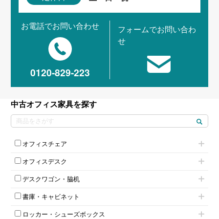
お電話でお問い合わせ
フォームでお問い合わ
せ
0120-829-223
中古オフィス家具を探す
オフィスチェア
肘付きチェア
オフィスデスク
肘無しチェア
片袖机
役員チェア
デスクワゴン・脇机
フリーアドレスデスク（ベンチデスク）
高級チェア（多機能チェア）
インワゴン2段
昇降デスク
オフィスチェアその他
書庫・キャビネット
インワゴン3段
オフィスデスクその他
ハイキャビネット
脇机
両袖机
ロッカー・シューズボックス