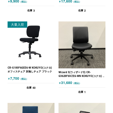
9,900
17,600
￥
￥
（税込）
（税込）
3
2
在庫
在庫
大量入荷
CR-G180F6GEE6-W KOKUYO(コクヨ)
オフィスチェア 肘無しチェア ブラック
Wizard 3(ウィザード3) CR-
G3620F6VZE6-WN KOKUYO(コクヨ) オ
7,700
￥
（税込）
フィスチェア 肘無しチェア ブラック
31,680
￥
（税込）
40
在庫
1
在庫