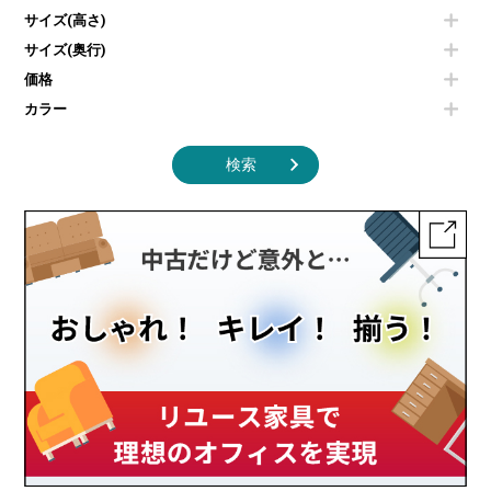
照明機器
シェルフ
サイズ(高さ)
掃除機
ダストボックス（ゴミ箱）
サイズ(奥行)
季節家電
インテリア家具その他
その他キッチン家電・オフィス家電
価格
カラー
検索