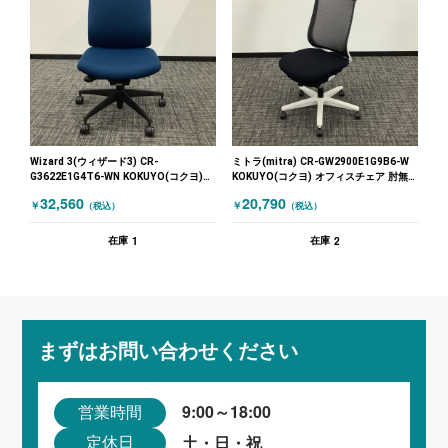
Wizard 3(ウィザード3) CR-
ミトラ(mitra) CR-GW2900E1G9B6-W
G3622E1G4T6-WN KOKUYO(コクヨ)
KOKUYO(コクヨ) オフィスチェア 肘無
オフィスチェア 肘無しチェア ネイビー
しチェア ブラック
32,560
20,790
￥
￥
（税込）
（税込）
ブルー
1
2
在庫
在庫
まずはお問い合わせください
9:00～18:00
営業時間
土・日・祝
定休日