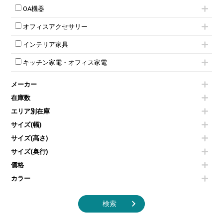
引き違い書庫
パーテーション
ラウンジカウンター
応接・役員家具その他
ハイチェア
会議テーブルW1200～
OA機器
ダイヤル錠ロッカー
ラテラル書庫
自立タイプパーテーション
受付カウンターその他
シェルチェア
会議テーブルW1500～
ボタン錠ロッカー
iPad
パーテーションその他
ミーティングチェアその他
オフィスアクセサリー
会議テーブルW1800～
ダイヤル錠ロッカー
電話機（ビジネスフォン）
脚付ホワイトボード
折りたたみ会議テーブル
シューズロッカー・下駄箱
チェア用台車
シュレッダー
壁掛けホワイトボード
インテリア家具
平行スタックテーブル
ワードローブ・クローゼット
演台・講演台・演説台
プロジェクター
スケジュールボード・行動予定表
ハイテーブル
ロッカーその他
モールドチェア
防音パネル
スクリーン
ホワイトボードその他
キッチン家電・オフィス家電
会議テーブルその他
ダイニングチェア
個室ブース
液晶モニター・ディスプレイ
電気ポッド
ダイニングテーブル
耐火金庫
プリンター・コピー機
メーカー
冷蔵庫・洗濯機
カウンターテーブル
コートハンガー・ポールハンガー
その他OA機器
空気清浄機・加湿器
センターテーブル・サイドテーブル
傘立て
在庫数
電子レンジ
カフェテーブル
食器棚・キッチンキャビネット
エリア別在庫
液晶テレビ・モニター類
ベンチ・スツール
カタログスタンド
エアコン
ソファ
サイズ(幅)
オフィスアクセサリーその他
照明機器
シェルフ
サイズ(高さ)
掃除機
ダストボックス（ゴミ箱）
サイズ(奥行)
季節家電
インテリア家具その他
その他キッチン家電・オフィス家電
価格
カラー
検索