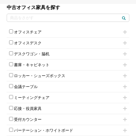
中古オフィス家具を探す
オフィスチェア
肘付きチェア
オフィスデスク
肘無しチェア
片袖机
役員チェア
デスクワゴン・脇机
フリーアドレスデスク（ベンチデスク）
高級チェア（多機能チェア）
インワゴン2段
昇降デスク
オフィスチェアその他
書庫・キャビネット
インワゴン3段
オフィスデスクその他
ハイキャビネット
脇机
両袖机
ロッカー・シューズボックス
ローキャビネット
ワゴンその他
平机・平デスク
1人用ロッカー
両開きキャビネット
会議テーブル
2人用ロッカー
スチールキャビネット
ミーティングテーブル
3人用ロッカー
上下連結キャビネット
ミーティングチェア
スタッキングテーブル
4人用ロッカー
整理ケース（ペーパーケース）
キャスター付きミーティングチェア
ネスティングテーブル
5人用ロッカー
軽量ラック（スチールラック）
応接・役員家具
スタッキングミーティングチェア
幕板付テーブル
6人用ロッカー
メタルラック
応接セット
テーブル付きミーティングチェア
カウンターテーブル
8人用ロッカー
収納家具その他
受付カウンター
応接ソファ
ネスティングミーティングチェア
キャスター 付きテーブル
パーソナルロッカー
オープン書庫
ハイカウンター
応接チェア
折りたたみミーティングチェア
T字脚テーブル
多人数ロッカー
パーテーション・ホワイトボード
両開書庫
ローカウンター
応接テーブル
丸椅子
大型会議テーブル
シリンダー錠ロッカー