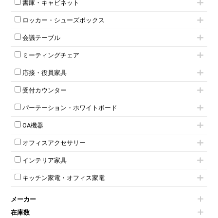
オフィスチェアその他
書庫・キャビネット
インワゴン3段
オフィスデスクその他
ハイキャビネット
脇机
両袖机
ロッカー・シューズボックス
ローキャビネット
ワゴンその他
平机・平デスク
1人用ロッカー
両開きキャビネット
会議テーブル
2人用ロッカー
スチールキャビネット
ミーティングテーブル
3人用ロッカー
上下連結キャビネット
ミーティングチェア
スタッキングテーブル
4人用ロッカー
整理ケース（ペーパーケース）
キャスター付きミーティングチェア
ネスティングテーブル
5人用ロッカー
軽量ラック（スチールラック）
応接・役員家具
スタッキングミーティングチェア
幕板付テーブル
6人用ロッカー
メタルラック
応接セット
テーブル付きミーティングチェア
カウンターテーブル
8人用ロッカー
収納家具その他
受付カウンター
応接ソファ
ネスティングミーティングチェア
キャスター 付きテーブル
パーソナルロッカー
オープン書庫
ハイカウンター
応接チェア
折りたたみミーティングチェア
T字脚テーブル
多人数ロッカー
パーテーション・ホワイトボード
両開書庫
ローカウンター
応接テーブル
丸椅子
大型会議テーブル
シリンダー錠ロッカー
引き違い書庫
パーテーション
ラウンジカウンター
応接・役員家具その他
ハイチェア
会議テーブルW1200～
OA機器
ダイヤル錠ロッカー
ラテラル書庫
自立タイプパーテーション
受付カウンターその他
シェルチェア
会議テーブルW1500～
ボタン錠ロッカー
iPad
パーテーションその他
ミーティングチェアその他
オフィスアクセサリー
会議テーブルW1800～
ダイヤル錠ロッカー
電話機（ビジネスフォン）
脚付ホワイトボード
折りたたみ会議テーブル
シューズロッカー・下駄箱
チェア用台車
シュレッダー
壁掛けホワイトボード
インテリア家具
平行スタックテーブル
ワードローブ・クローゼット
演台・講演台・演説台
プロジェクター
スケジュールボード・行動予定表
ハイテーブル
ロッカーその他
モールドチェア
防音パネル
スクリーン
ホワイトボードその他
キッチン家電・オフィス家電
会議テーブルその他
ダイニングチェア
個室ブース
液晶モニター・ディスプレイ
電気ポッド
ダイニングテーブル
耐火金庫
プリンター・コピー機
メーカー
冷蔵庫・洗濯機
カウンターテーブル
コートハンガー・ポールハンガー
その他OA機器
空気清浄機・加湿器
センターテーブル・サイドテーブル
傘立て
在庫数