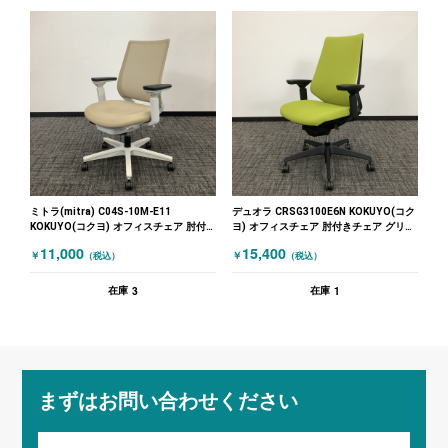
ミトラ(mitra) C04S-10M-E11
デュオラ CRSG3100E6N KOKUYO(コク
KOKUYO(コクヨ) オフィスチェア 肘付
ヨ) オフィスチェア 肘付きチェア グリー
きチェア ベージュ
ン
11,000
15,400
￥
￥
（税込）
（税込）
3
1
在庫
在庫
まずはお問い合わせください