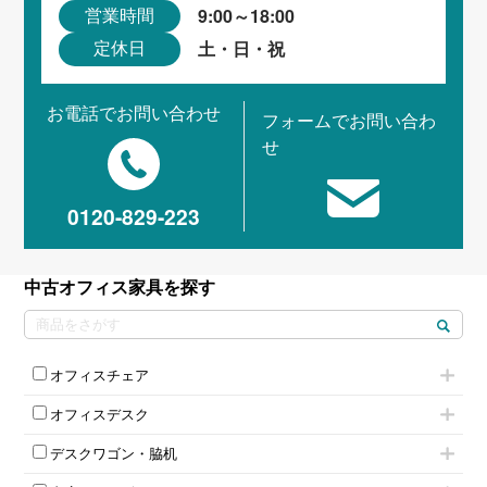
9:00～18:00
営業時間
土・日・祝
定休日
お電話でお問い合わせ
フォームでお問い合わ
せ
0120-829-223
中古オフィス家具を探す
オフィスチェア
肘付きチェア
オフィスデスク
肘無しチェア
片袖机
役員チェア
デスクワゴン・脇机
フリーアドレスデスク（ベンチデスク）
高級チェア（多機能チェア）
インワゴン2段
昇降デスク