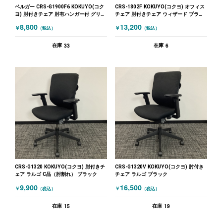
ベルガー CRS-G1900F6 KOKUYO(コク
CRS-1802F KOKUYO(コクヨ) オフィス
ヨ) 肘付きチェア 肘有ハンガー付 グリー
チェア 肘付きチェア ウィザード ブラッ
ン
ク
8,800
13,200
￥
￥
（税込）
（税込）
33
6
在庫
在庫
CRS-G1320 KOKUYO(コクヨ) 肘付きチ
CRS-G1320V KOKUYO(コクヨ) 肘付き
ェア ラルゴ C品（肘割れ） ブラック
チェア ラルゴ ブラック
9,900
16,500
￥
￥
（税込）
（税込）
15
19
在庫
在庫