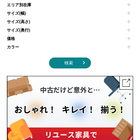
電子レンジ
カフェテーブル
食器棚・キッチンキャビネット
エリア別在庫
液晶テレビ・モニター類
ベンチ・スツール
カタログスタンド
エアコン
ソファ
サイズ(幅)
オフィスアクセサリーその他
照明機器
シェルフ
サイズ(高さ)
掃除機
ダストボックス（ゴミ箱）
サイズ(奥行)
季節家電
インテリア家具その他
その他キッチン家電・オフィス家電
価格
カラー
検索