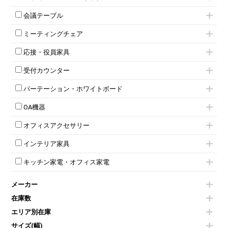
ローキャビネット
ワゴンその他
平机・平デスク
1人用ロッカー
両開きキャビネット
会議テーブル
2人用ロッカー
スチールキャビネット
ミーティングテーブル
3人用ロッカー
上下連結キャビネット
ミーティングチェア
スタッキングテーブル
4人用ロッカー
整理ケース（ペーパーケース）
キャスター付きミーティングチェア
ネスティングテーブル
5人用ロッカー
軽量ラック（スチールラック）
応接・役員家具
スタッキングミーティングチェア
幕板付テーブル
6人用ロッカー
メタルラック
応接セット
テーブル付きミーティングチェア
カウンターテーブル
8人用ロッカー
収納家具その他
受付カウンター
応接ソファ
ネスティングミーティングチェア
キャスター 付きテーブル
パーソナルロッカー
オープン書庫
ハイカウンター
応接チェア
折りたたみミーティングチェア
T字脚テーブル
多人数ロッカー
パーテーション・ホワイトボード
両開書庫
ローカウンター
応接テーブル
丸椅子
大型会議テーブル
シリンダー錠ロッカー
引き違い書庫
パーテーション
ラウンジカウンター
応接・役員家具その他
ハイチェア
会議テーブルW1200～
OA機器
ダイヤル錠ロッカー
ラテラル書庫
自立タイプパーテーション
受付カウンターその他
シェルチェア
会議テーブルW1500～
ボタン錠ロッカー
iPad
パーテーションその他
ミーティングチェアその他
オフィスアクセサリー
会議テーブルW1800～
ダイヤル錠ロッカー
電話機（ビジネスフォン）
脚付ホワイトボード
折りたたみ会議テーブル
シューズロッカー・下駄箱
チェア用台車
シュレッダー
壁掛けホワイトボード
インテリア家具
平行スタックテーブル
ワードローブ・クローゼット
演台・講演台・演説台
プロジェクター
スケジュールボード・行動予定表
ハイテーブル
ロッカーその他
モールドチェア
防音パネル
スクリーン
ホワイトボードその他
キッチン家電・オフィス家電
会議テーブルその他
ダイニングチェア
個室ブース
液晶モニター・ディスプレイ
電気ポッド
ダイニングテーブル
耐火金庫
プリンター・コピー機
メーカー
冷蔵庫・洗濯機
カウンターテーブル
コートハンガー・ポールハンガー
その他OA機器
空気清浄機・加湿器
センターテーブル・サイドテーブル
傘立て
在庫数
電子レンジ
カフェテーブル
食器棚・キッチンキャビネット
エリア別在庫
液晶テレビ・モニター類
ベンチ・スツール
カタログスタンド
エアコン
ソファ
サイズ(幅)
オフィスアクセサリーその他