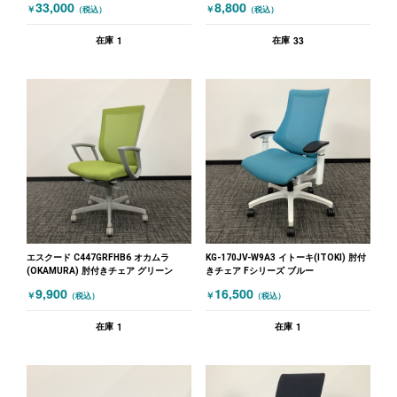
33,000
8,800
￥
￥
（税込）
（税込）
1
33
在庫
在庫
エスクード C447GRFHB6 オカムラ
KG-170JV-W9A3 イトーキ(ITOKI) 肘付
(OKAMURA) 肘付きチェア グリーン
きチェア Fシリーズ ブルー
9,900
16,500
￥
￥
（税込）
（税込）
1
1
在庫
在庫