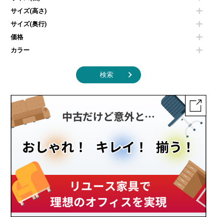
照明機器
シェルフ
サイズ(高さ)
掃除機
ダストボックス（ゴミ箱）
サイズ(奥行)
季節家電
インテリア家具その他
その他キッチン家電・オフィス家電
価格
カラー
検索