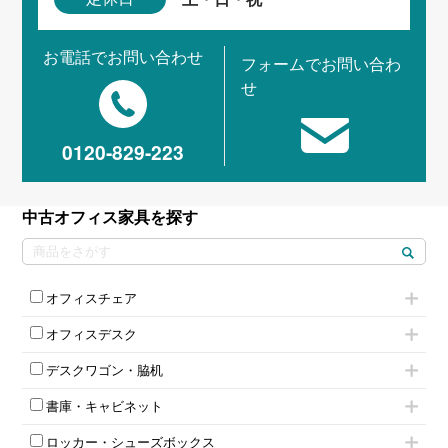
お電話でお問い合わせ
フォームでお問い合わ
せ
0120-829-223
中古オフィス家具を探す
オフィスチェア
肘付きチェア
オフィスデスク
肘無しチェア
片袖机
役員チェア
デスクワゴン・脇机
フリーアドレスデスク（ベンチデスク）
高級チェア（多機能チェア）
インワゴン2段
昇降デスク
オフィスチェアその他
書庫・キャビネット
インワゴン3段
オフィスデスクその他
ハイキャビネット
脇机
両袖机
ロッカー・シューズボックス