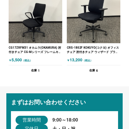
CG17ZRFM31 オカムラ(OKAMURA) 肘
CRS-1802F KOKUYO(コクヨ) オフィス
付きチェア CG-Mシリーズ フレームキズ
チェア 肘付きチェア ウィザード ブラッ
有 ブラック
ク
5,500
13,200
￥
￥
（税込）
（税込）
1
6
在庫
在庫
まずはお問い合わせください
9:00～18:00
営業時間
土・日・祝
定休日