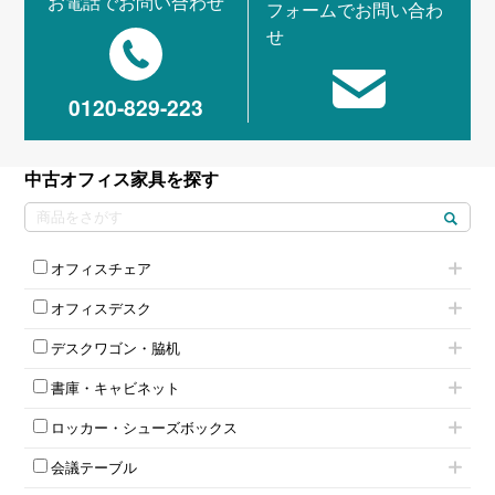
お電話でお問い合わせ
フォームでお問い合わ
せ
0120-829-223
中古オフィス家具を探す
オフィスチェア
肘付きチェア
オフィスデスク
肘無しチェア
片袖机
役員チェア
デスクワゴン・脇机
フリーアドレスデスク（ベンチデスク）
高級チェア（多機能チェア）
インワゴン2段
昇降デスク
オフィスチェアその他
書庫・キャビネット
インワゴン3段
オフィスデスクその他
ハイキャビネット
脇机
両袖机
ロッカー・シューズボックス
ローキャビネット
ワゴンその他
平机・平デスク
1人用ロッカー
両開きキャビネット
会議テーブル
2人用ロッカー
スチールキャビネット