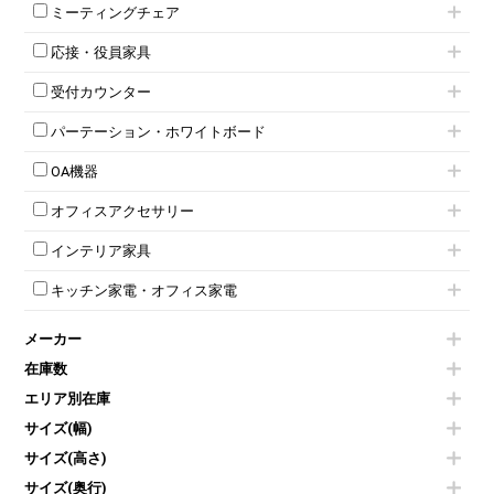
ミーティングテーブル
3人用ロッカー
上下連結キャビネット
ミーティングチェア
スタッキングテーブル
4人用ロッカー
整理ケース（ペーパーケース）
キャスター付きミーティングチェア
ネスティングテーブル
5人用ロッカー
軽量ラック（スチールラック）
応接・役員家具
スタッキングミーティングチェア
幕板付テーブル
6人用ロッカー
メタルラック
応接セット
テーブル付きミーティングチェア
カウンターテーブル
8人用ロッカー
収納家具その他
受付カウンター
応接ソファ
ネスティングミーティングチェア
キャスター 付きテーブル
パーソナルロッカー
オープン書庫
ハイカウンター
応接チェア
折りたたみミーティングチェア
T字脚テーブル
多人数ロッカー
パーテーション・ホワイトボード
両開書庫
ローカウンター
応接テーブル
丸椅子
大型会議テーブル
シリンダー錠ロッカー
引き違い書庫
パーテーション
ラウンジカウンター
応接・役員家具その他
ハイチェア
会議テーブルW1200～
OA機器
ダイヤル錠ロッカー
ラテラル書庫
自立タイプパーテーション
受付カウンターその他
シェルチェア
会議テーブルW1500～
ボタン錠ロッカー
iPad
パーテーションその他
ミーティングチェアその他
オフィスアクセサリー
会議テーブルW1800～
ダイヤル錠ロッカー
電話機（ビジネスフォン）
脚付ホワイトボード
折りたたみ会議テーブル
シューズロッカー・下駄箱
チェア用台車
シュレッダー
壁掛けホワイトボード
インテリア家具
平行スタックテーブル
ワードローブ・クローゼット
演台・講演台・演説台
プロジェクター
スケジュールボード・行動予定表
ハイテーブル
ロッカーその他
モールドチェア
防音パネル
スクリーン
ホワイトボードその他
キッチン家電・オフィス家電
会議テーブルその他
ダイニングチェア
個室ブース
液晶モニター・ディスプレイ
電気ポッド
ダイニングテーブル
耐火金庫
プリンター・コピー機
メーカー
冷蔵庫・洗濯機
カウンターテーブル
コートハンガー・ポールハンガー
その他OA機器
空気清浄機・加湿器
センターテーブル・サイドテーブル
傘立て
在庫数
電子レンジ
カフェテーブル
食器棚・キッチンキャビネット
エリア別在庫
液晶テレビ・モニター類
ベンチ・スツール
カタログスタンド
エアコン
ソファ
サイズ(幅)
オフィスアクセサリーその他
照明機器
シェルフ
サイズ(高さ)
掃除機
ダストボックス（ゴミ箱）
サイズ(奥行)
季節家電
インテリア家具その他