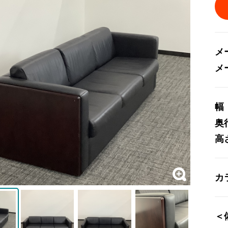
メ
メ
幅
奥
高
カ
＜