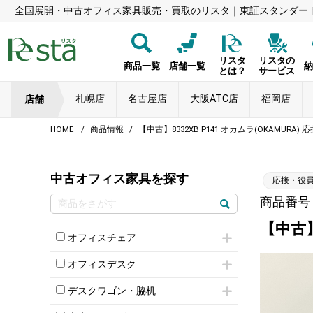
全国展開・中古オフィス家具販売・買取のリスタ｜東証スタンダー
リスタ
リスタの
商品一覧
店舗一覧
とは？
サービス
札幌店
名古屋店
大阪ATC店
福岡店
店舗
HOME
商品情報
【中古】8332XB P141 オカムラ(OKAMURA
中古オフィス家具を探す
応接・役
商品番号：
【中古】
オフィスチェア
肘付きチェア
オフィスデスク
肘無しチェア
片袖机
役員チェア
デスクワゴン・脇机
フリーアドレスデスク（ベンチデスク）
高級チェア（多機能チェア）
インワゴン2段