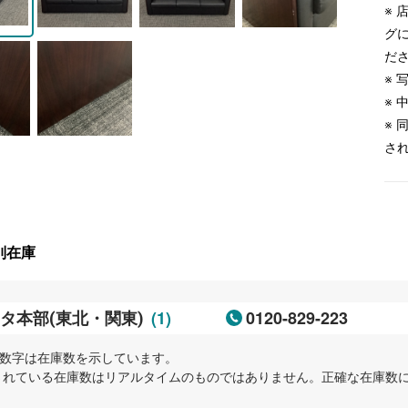
※
グ
だ
※
※
※
さ
別在庫
(1)
0120-829-223
タ本部(東北・関東)
内の数字は在庫数を示しています。
示されている在庫数はリアルタイムのものではありません。正確な在庫数