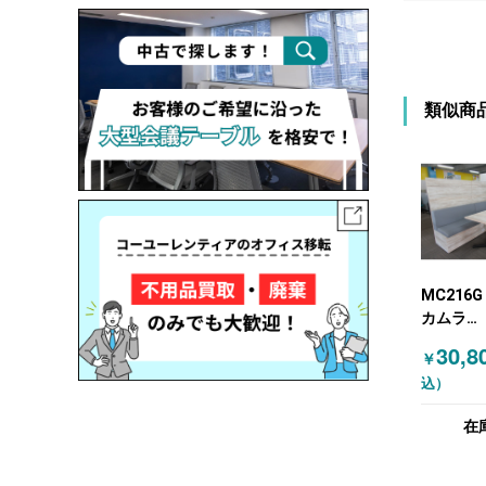
類似商
MC216G
カムラ
(OKAMU
30,8
￥
テリア家
込）
ソファ 
ツール 
在
木目（ナ
ル）