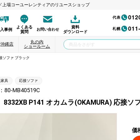
ド上場コーユーレンティアのリユースショップ
012
代表
011
よくある
資料
札幌
納入事例
お問い合わせ
質問
ダウンロード
丸の内
沖縄店
ショールーム
) 応接ソファ ブラック
員家具
応接ソファ
80-MB40519C
8332XB P141 オカムラ(OKAMURA) 応接
価