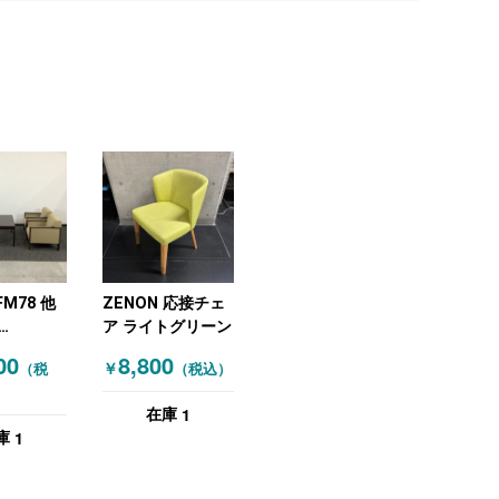
 FM78 他
ZENON 応接チェ
ア ライトグリーン
RA) 応接
00
8,800
￥
（税
（税込）
4点セット
 木目（ダ
1
在庫
ウン）
1
庫