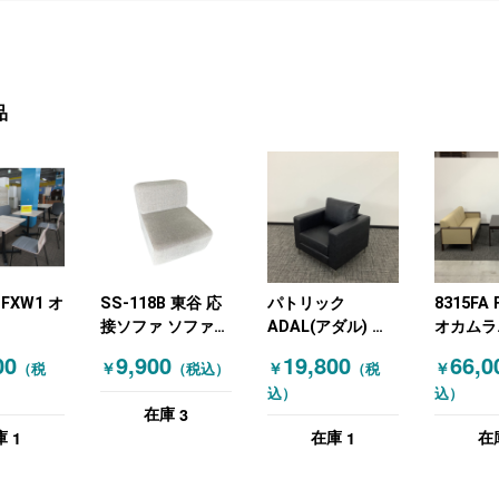
品
 FXW1 オ
SS-118B 東谷 応
パトリック
8315FA
接ソファ ソファ
ADAL(アダル) 応
オカムラ
RA) イン
W650 グレー ニュ
接ソファ
(OKAMU
00
9,900
19,800
66,0
￥
￥
￥
（税
（税込）
（税
具その他
ーグレー
セット 
込）
込）
ベンチ・ス
ベージュ
3
在庫
応接ソファ
ークブラ
1
1
庫
在庫
在
チュラ