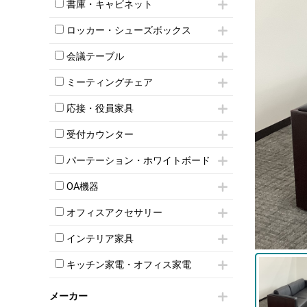
昇降デスク
オフィスチェアその他
書庫・キャビネット
インワゴン3段
オフィスデスクその他
ハイキャビネット
脇机
両袖机
ロッカー・シューズボックス
ローキャビネット
ワゴンその他
平机・平デスク
1人用ロッカー
両開きキャビネット
会議テーブル
2人用ロッカー
スチールキャビネット
ミーティングテーブル
3人用ロッカー
上下連結キャビネット
ミーティングチェア
スタッキングテーブル
4人用ロッカー
整理ケース（ペーパーケース）
キャスター付きミーティングチェア
ネスティングテーブル
5人用ロッカー
応接・役員家具
軽量ラック（スチールラック）
スタッキングミーティングチェア
幕板付テーブル
6人用ロッカー
メタルラック
応接セット
テーブル付きミーティングチェア
カウンターテーブル
受付カウンター
8人用ロッカー
収納家具その他
応接ソファ
ネスティングミーティングチェア
キャスター 付きテーブル
パーソナルロッカー
オープン書庫
ハイカウンター
応接チェア
折りたたみミーティングチェア
パーテーション・ホワイトボード
T字脚テーブル
多人数ロッカー
両開書庫
ローカウンター
応接テーブル
丸椅子
大型会議テーブル
シリンダー錠ロッカー
パーテーション
引き違い書庫
ラウンジカウンター
応接・役員家具その他
OA機器
ハイチェア
会議テーブルW1200～
ダイヤル錠ロッカー
自立タイプパーテーション
ラテラル書庫
受付カウンターその他
シェルチェア
会議テーブルW1500～
iPad
ボタン錠ロッカー
パーテーションその他
オフィスアクセサリー
ミーティングチェアその他
会議テーブルW1800～
電話機（ビジネスフォン）
ダイヤル錠ロッカー
脚付ホワイトボード
チェア用台車
折りたたみ会議テーブル
シュレッダー
シューズロッカー・下駄箱
壁掛けホワイトボード
インテリア家具
演台・講演台・演説台
平行スタックテーブル
プロジェクター
ワードローブ・クローゼット
スケジュールボード・行動予定表
モールドチェア
防音パネル
ハイテーブル
スクリーン
キッチン家電・オフィス家電
ロッカーその他
ホワイトボードその他
ダイニングチェア
個室ブース
会議テーブルその他
液晶モニター・ディスプレイ
電気ポッド
ダイニングテーブル
耐火金庫
プリンター・コピー機
メーカー
冷蔵庫・洗濯機
カウンターテーブル
コートハンガー・ポールハンガー