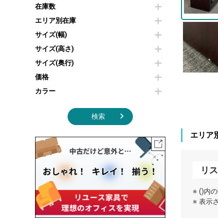
その他OA機器
空気清浄機・加湿器
在庫数
センターテーブル・サイドテーブル
傘立て
電子レンジ
カフェテーブル
食器棚・キッチンキャビネット
エリア別在庫
液晶テレビ・モニター類
ベンチ・スツール
カタログスタンド
サイズ(幅)
エアコン
ソファ
オフィスアクセサリーその他
照明機器
シェルフ
サイズ(高さ)
掃除機
ダストボックス（ゴミ箱）
サイズ(奥行)
季節家電
インテリア家具その他
その他キッチン家電・オフィス家電
価格
カラー
検索
エリア
リス
※ ()
※ 表