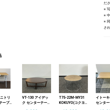
だ
※
※
※
さ
品
8 ニトリ
VT-130 アイデッ
T75-22M-MY31
イトーキ(I
テーブ
ク センターテーブ
KOKUYO(コクヨ)
センター
ドテーブ
ル・サイドテーブ
センターテーブ
ル・サイ