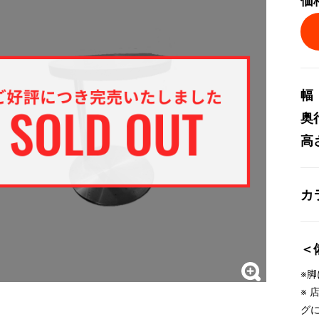
価
幅
奥
高
カ
＜
※
※
グ