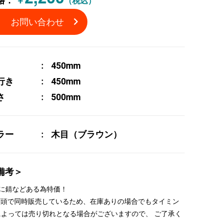
格：
￥
（税込）
お問い合わせ
450mm
行き
450mm
さ
500mm
ラー
木目（ブラウン）
備考＞
脚に錆などある為特価！
 店頭で同時販売しているため、在庫ありの場合でもタイミン
によっては売り切れとなる場合がございますので、 ご了承く