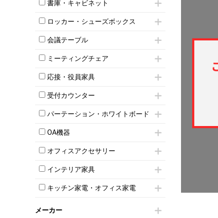
昇降デスク
オフィスチェアその他
書庫・キャビネット
インワゴン3段
オフィスデスクその他
ハイキャビネット
脇机
両袖机
ロッカー・シューズボックス
ローキャビネット
ワゴンその他
平机・平デスク
1人用ロッカー
両開きキャビネット
会議テーブル
2人用ロッカー
スチールキャビネット
ミーティングテーブル
3人用ロッカー
上下連結キャビネット
ミーティングチェア
スタッキングテーブル
4人用ロッカー
整理ケース（ペーパーケース）
キャスター付きミーティングチェア
ネスティングテーブル
5人用ロッカー
応接・役員家具
軽量ラック（スチールラック）
スタッキングミーティングチェア
幕板付テーブル
6人用ロッカー
メタルラック
応接セット
テーブル付きミーティングチェア
カウンターテーブル
受付カウンター
8人用ロッカー
収納家具その他
応接ソファ
ネスティングミーティングチェア
キャスター 付きテーブル
パーソナルロッカー
オープン書庫
ハイカウンター
応接チェア
折りたたみミーティングチェア
パーテーション・ホワイトボード
T字脚テーブル
多人数ロッカー
両開書庫
ローカウンター
応接テーブル
丸椅子
大型会議テーブル
シリンダー錠ロッカー
パーテーション
引き違い書庫
ラウンジカウンター
応接・役員家具その他
OA機器
ハイチェア
会議テーブルW1200～
ダイヤル錠ロッカー
自立タイプパーテーション
ラテラル書庫
受付カウンターその他
シェルチェア
会議テーブルW1500～
iPad
ボタン錠ロッカー
パーテーションその他
オフィスアクセサリー
ミーティングチェアその他
会議テーブルW1800～
電話機（ビジネスフォン）
ダイヤル錠ロッカー
脚付ホワイトボード
チェア用台車
折りたたみ会議テーブル
シュレッダー
シューズロッカー・下駄箱
壁掛けホワイトボード
インテリア家具
演台・講演台・演説台
平行スタックテーブル
プロジェクター
ワードローブ・クローゼット
スケジュールボード・行動予定表
モールドチェア
防音パネル
ハイテーブル
スクリーン
キッチン家電・オフィス家電
ロッカーその他
ホワイトボードその他
ダイニングチェア
個室ブース
会議テーブルその他
液晶モニター・ディスプレイ
電気ポッド
ダイニングテーブル
耐火金庫
プリンター・コピー機
メーカー
冷蔵庫・洗濯機
カウンターテーブル
コートハンガー・ポールハンガー