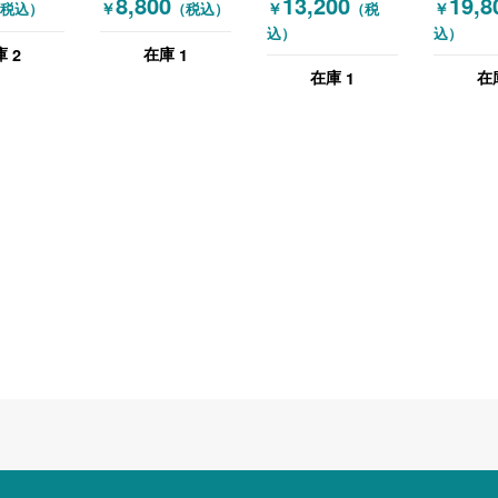
8,800
13,200
19,8
￥
￥
￥
税込）
（税込）
（税
たたみテー
ル 訳アリ品 木目
ル・サイドテーブ
ル 木目
込）
込）
目（ナチュ
（ダークブラウ
ル シルバー 木目
ル）
2
1
庫
在庫
ン）
（ナチュラル）
1
在庫
在