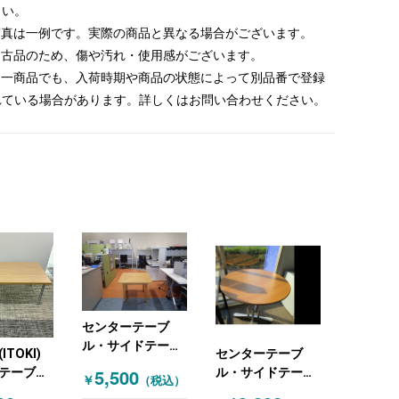
さい。
 写真は一例です。実際の商品と異なる場合がございます。
 中古品のため、傷や汚れ・使用感がございます。
 同一商品でも、入荷時期や商品の状態によって別品番で登録
れている場合があります。詳しくはお問い合わせください。
センターテーブ
ル・サイドテーブ
TOKI)
センターテーブ
ル 木目（ナチュラ
5,500
テーブ
ル・サイドテーブ
￥
（税込）
ル）
ドテーブ
ル 木目（ナチュラ