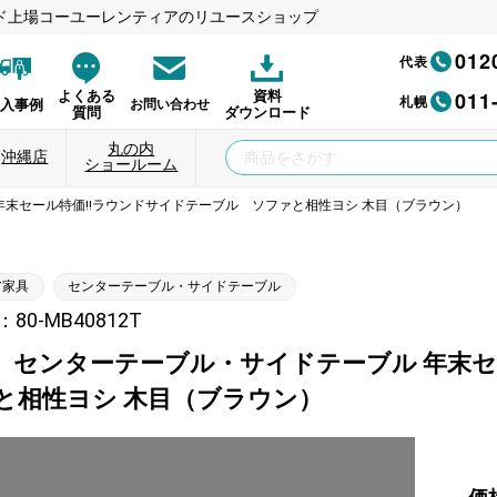
ド上場コーユーレンティアのリユースショップ
012
代表
011
よくある
資料
札幌
納入事例
お問い合わせ
質問
ダウンロード
丸の内
沖縄店
ショールーム
年末セール特価!!ラウンドサイドテーブル ソファと相性ヨシ 木目（ブラウン）
ア家具
センターテーブル・サイドテーブル
80-MB40812T
】センターテーブル・サイドテーブル 年末
と相性ヨシ 木目（ブラウン）