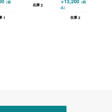
00
13,200
￥
（税
（税
（ナチュラ
ル）
2
在庫
込）
1
2
庫
在庫