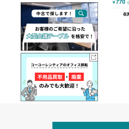
770
￥
（
ル 折り
ブル 木
在
ラル）