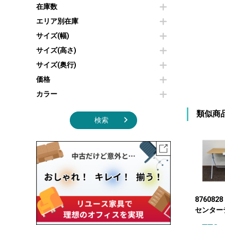
その他OA機器
空気清浄機・加湿器
在庫数
センターテーブル・サイドテーブル
傘立て
電子レンジ
カフェテーブル
食器棚・キッチンキャビネット
エリア別在庫
液晶テレビ・モニター類
ベンチ・スツール
カタログスタンド
サイズ(幅)
エアコン
ソファ
オフィスアクセサリーその他
照明機器
シェルフ
サイズ(高さ)
掃除機
ダストボックス（ゴミ箱）
サイズ(奥行)
季節家電
インテリア家具その他
その他キッチン家電・オフィス家電
価格
カラー
類似商
検索
876082
センター
ル・サイ