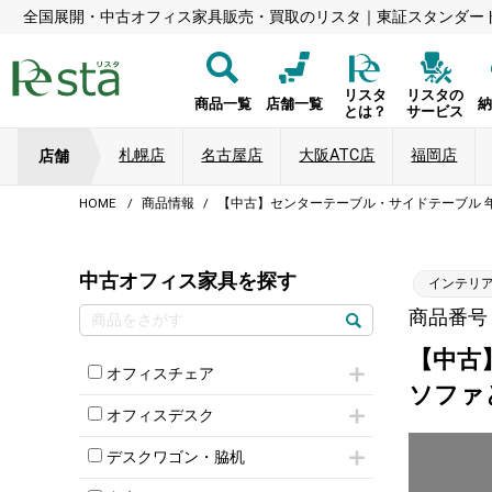
全国展開・中古オフィス家具販売・買取のリスタ｜東証スタンダー
リスタ
リスタの
商品一覧
店舗一覧
とは？
サービス
札幌店
名古屋店
大阪ATC店
福岡店
店舗
HOME
商品情報
【中古】センターテーブル・サイドテーブル 
中古オフィス家具を探す
インテリ
商品番号：
【中古
オフィスチェア
ソファ
肘付きチェア
オフィスデスク
肘無しチェア
片袖机
役員チェア
デスクワゴン・脇机
フリーアドレスデスク（ベンチデスク）
高級チェア（多機能チェア）
インワゴン2段