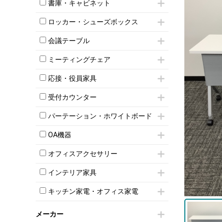
昇降デスク
オフィスチェアその他
書庫・キャビネット
インワゴン3段
オフィスデスクその他
ハイキャビネット
脇机
両袖机
ロッカー・シューズボックス
ローキャビネット
ワゴンその他
平机・平デスク
1人用ロッカー
両開きキャビネット
会議テーブル
2人用ロッカー
スチールキャビネット
ミーティングテーブル
3人用ロッカー
上下連結キャビネット
ミーティングチェア
スタッキングテーブル
4人用ロッカー
整理ケース（ペーパーケース）
キャスター付きミーティングチェア
ネスティングテーブル
5人用ロッカー
応接・役員家具
軽量ラック（スチールラック）
スタッキングミーティングチェア
幕板付テーブル
6人用ロッカー
メタルラック
応接セット
テーブル付きミーティングチェア
カウンターテーブル
受付カウンター
8人用ロッカー
収納家具その他
応接ソファ
ネスティングミーティングチェア
キャスター 付きテーブル
パーソナルロッカー
オープン書庫
ハイカウンター
応接チェア
折りたたみミーティングチェア
パーテーション・ホワイトボード
T字脚テーブル
多人数ロッカー
両開書庫
ローカウンター
応接テーブル
丸椅子
大型会議テーブル
シリンダー錠ロッカー
パーテーション
引き違い書庫
ラウンジカウンター
応接・役員家具その他
OA機器
ハイチェア
会議テーブルW1200～
ダイヤル錠ロッカー
自立タイプパーテーション
ラテラル書庫
受付カウンターその他
シェルチェア
会議テーブルW1500～
iPad
ボタン錠ロッカー
パーテーションその他
オフィスアクセサリー
ミーティングチェアその他
会議テーブルW1800～
電話機（ビジネスフォン）
ダイヤル錠ロッカー
脚付ホワイトボード
チェア用台車
折りたたみ会議テーブル
シュレッダー
シューズロッカー・下駄箱
壁掛けホワイトボード
インテリア家具
演台・講演台・演説台
平行スタックテーブル
プロジェクター
ワードローブ・クローゼット
スケジュールボード・行動予定表
モールドチェア
防音パネル
ハイテーブル
スクリーン
キッチン家電・オフィス家電
ロッカーその他
ホワイトボードその他
ダイニングチェア
個室ブース
会議テーブルその他
液晶モニター・ディスプレイ
電気ポッド
ダイニングテーブル
耐火金庫
プリンター・コピー機
メーカー
冷蔵庫・洗濯機
カウンターテーブル
コートハンガー・ポールハンガー