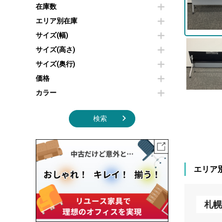
その他OA機器
空気清浄機・加湿器
在庫数
センターテーブル・サイドテーブル
傘立て
電子レンジ
カフェテーブル
食器棚・キッチンキャビネット
エリア別在庫
液晶テレビ・モニター類
ベンチ・スツール
カタログスタンド
サイズ(幅)
エアコン
ソファ
オフィスアクセサリーその他
照明機器
シェルフ
サイズ(高さ)
掃除機
ダストボックス（ゴミ箱）
サイズ(奥行)
季節家電
インテリア家具その他
その他キッチン家電・オフィス家電
価格
カラー
検索
エリア
札