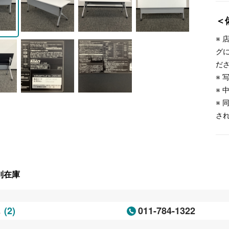
＜
※
グ
だ
※
※
※
さ
別在庫
(2)
011-784-1322
幌