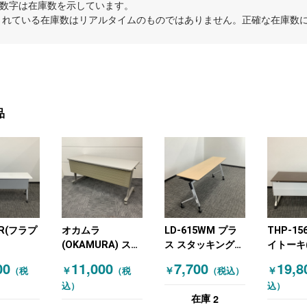
内の数字は在庫数を示しています。
示されている在庫数はリアルタイムのものではありません。正確な在庫数
品
OR(フラプ
オカムラ
LD-615WM プラ
THP-15
(OKAMURA) スタ
ス スタッキングテ
イトーキ(I
MG99 オ
ッキングテーブル
ーブル 木目（ナチ
スタッキ
00
11,000
7,700
19,8
￥
￥
￥
（税
（税
（税込）
会議テーブル
ュラル）
ブル 木
込）
込）
RA) スタ
W1500～ ニュー
ン）
2
在庫
テーブル
グレー