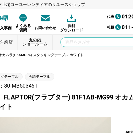
ド上場コーユーレンティアのリユースショップ
012
代表
011
よくある
資料
札幌
納入事例
お問い合わせ
質問
ダウンロード
丸の内
沖縄店
ショールーム
99 オカムラ(OKAMURA) スタッキングテーブル ホワイト
ングテーブル
会議テーブル
80-MB50346T
FLAPTOR(フラプター) 81F1AB-MG99 
ワイト