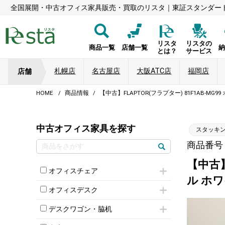
全国展開・中古オフィス家具販売・買取のリスタ｜東証スタンダー
リスタ
リスタの
商品一覧
店舗一覧
とは？
サービス
札幌店
名古屋店
大阪ATC店
福岡店
店舗
HOME
商品情報
【中古】FLAPTOR(フラプター) 81F1AB-MG
中古オフィス家具を探す
スタッキ
商品番号：
【中古】
オフィスチェア
ル ホ
肘付きチェア
オフィスデスク
肘無しチェア
片袖机
役員チェア
デスクワゴン・脇机
フリーアドレスデスク（ベンチデスク）
高級チェア（多機能チェア）
インワゴン2段