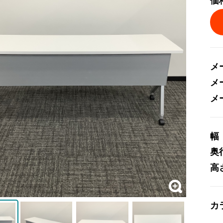
価
メ
メ
メ
幅
奥
高
カ