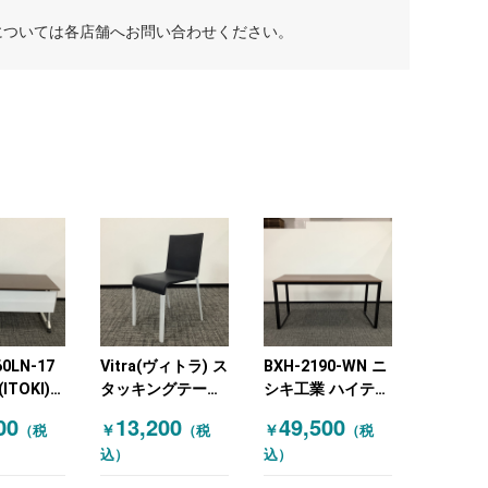
については各店舗へお問い合わせください。
60LN-17
Vitra(ヴィトラ) ス
BXH-2190-WN ニ
TOKI)
タッキングテーブ
シキ工業 ハイテー
ングテー
ル ブラック
ブル
00
13,200
49,500
￥
￥
（税
（税
（税
目（ブラウ
(W2100×D900×H1000)
込）
込）
ブラック 木目（ダ
ークブラウン）