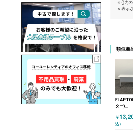
※ ()
※ 表
類似商
FLAPT
ター)
81F1CB
13,2
￥
カムラ
込）
(OKAMU
ッキング