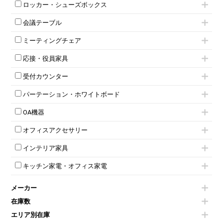
ハイキャビネット
脇机
両袖机
ロッカー・シューズボックス
ローキャビネット
ワゴンその他
平机・平デスク
1人用ロッカー
両開きキャビネット
会議テーブル
2人用ロッカー
スチールキャビネット
ミーティングテーブル
3人用ロッカー
上下連結キャビネット
ミーティングチェア
スタッキングテーブル
4人用ロッカー
整理ケース（ペーパーケース）
キャスター付きミーティングチェア
ネスティングテーブル
5人用ロッカー
軽量ラック（スチールラック）
応接・役員家具
スタッキングミーティングチェア
幕板付テーブル
6人用ロッカー
メタルラック
応接セット
テーブル付きミーティングチェア
カウンターテーブル
8人用ロッカー
収納家具その他
受付カウンター
応接ソファ
ネスティングミーティングチェア
キャスター 付きテーブル
パーソナルロッカー
オープン書庫
ハイカウンター
応接チェア
折りたたみミーティングチェア
T字脚テーブル
多人数ロッカー
パーテーション・ホワイトボード
両開書庫
ローカウンター
応接テーブル
丸椅子
大型会議テーブル
シリンダー錠ロッカー
引き違い書庫
パーテーション
ラウンジカウンター
応接・役員家具その他
ハイチェア
会議テーブルW1200～
OA機器
ダイヤル錠ロッカー
ラテラル書庫
自立タイプパーテーション
受付カウンターその他
シェルチェア
会議テーブルW1500～
ボタン錠ロッカー
iPad
パーテーションその他
ミーティングチェアその他
オフィスアクセサリー
会議テーブルW1800～
ダイヤル錠ロッカー
電話機（ビジネスフォン）
脚付ホワイトボード
折りたたみ会議テーブル
シューズロッカー・下駄箱
チェア用台車
シュレッダー
壁掛けホワイトボード
インテリア家具
平行スタックテーブル
ワードローブ・クローゼット
演台・講演台・演説台
プロジェクター
スケジュールボード・行動予定表
ハイテーブル
ロッカーその他
モールドチェア
防音パネル
スクリーン
ホワイトボードその他
キッチン家電・オフィス家電
会議テーブルその他
ダイニングチェア
個室ブース
液晶モニター・ディスプレイ
電気ポッド
ダイニングテーブル
耐火金庫
プリンター・コピー機
メーカー
冷蔵庫・洗濯機
カウンターテーブル
コートハンガー・ポールハンガー
その他OA機器
空気清浄機・加湿器
センターテーブル・サイドテーブル
傘立て
在庫数
電子レンジ
カフェテーブル
食器棚・キッチンキャビネット
エリア別在庫
液晶テレビ・モニター類
ベンチ・スツール
カタログスタンド