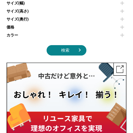
エアコン
ソファ
サイズ(幅)
オフィスアクセサリーその他
照明機器
シェルフ
サイズ(高さ)
掃除機
ダストボックス（ゴミ箱）
サイズ(奥行)
季節家電
インテリア家具その他
その他キッチン家電・オフィス家電
価格
カラー
検索