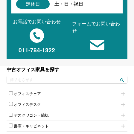
土・日・祝日
定休日
お電話でお問い合わせ
フォームでお問い合わ
せ
011-784-1322
中古オフィス家具を探す
オフィスチェア
肘付きチェア
オフィスデスク
肘無しチェア
片袖机
役員チェア
デスクワゴン・脇机
フリーアドレスデスク（ベンチデスク）
高級チェア（多機能チェア）
インワゴン2段
昇降デスク
オフィスチェアその他
書庫・キャビネット
インワゴン3段
オフィスデスクその他