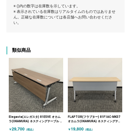
※ ()内の数字は在庫数を示しています。
※ 表示されている在庫数はリアルタイムのものではありませ
ん。正確な在庫数については各店舗へお問い合わせくださ
い。
類似商品
Elegasta(エレガスタ) 81E5VE オカム
FLAPTOR(フラプター) 81F1AC-MK37
ラ(OKAMURA) ネスティングテーブル 木
オカムラ(OKAMURA) ネスティングテー
目（ブラウン）
ブル 木目（ナチュラル）
29,700
19,800
￥
￥
（税込）
（税込）