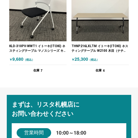
KLD-310PV-WWT1 イトーキ(ITOKI) ネ
THNP216LXLTM イトーキ(ITOKI) ネス
スティングテーブル マノスシリーズ キ
ティングテーブル W2100 木目（ナチュ
ャスター付 ブラック ホワイト
ラル）
9,680
25,300
￥
￥
（税込）
（税込）
7
4
在庫
在庫
まずは、リスタ札幌店に
お問い合わせください
10:00～18:00
営業時間