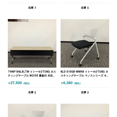
7
5
在庫
在庫
THNP186LXLTM イトーキ(ITOKI) ネス
KLD-310GB-WWH8 イトーキ(ITOKI) ネ
ティングテーブル W2100 幕板付 木目
スティングテーブル マノスシリーズ キ
（ナチュラル）
ャスター付 ブラック ホワイト
27,500
6,380
￥
￥
（税込）
（税込）
2
2
在庫
在庫