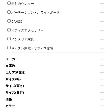
応接セット
テーブル付きミーティングチェア
カウンターテーブル
8人用ロッカー
収納家具その他
受付カウンター
応接ソファ
ネスティングミーティングチェア
キャスター 付きテーブル
パーソナルロッカー
オープン書庫
ハイカウンター
応接チェア
折りたたみミーティングチェア
T字脚テーブル
多人数ロッカー
パーテーション・ホワイトボード
両開書庫
ローカウンター
応接テーブル
丸椅子
大型会議テーブル
シリンダー錠ロッカー
引き違い書庫
パーテーション
ラウンジカウンター
応接・役員家具その他
ハイチェア
会議テーブルW1200～
OA機器
ダイヤル錠ロッカー
ラテラル書庫
自立タイプパーテーション
受付カウンターその他
シェルチェア
会議テーブルW1500～
ボタン錠ロッカー
iPad
パーテーションその他
ミーティングチェアその他
オフィスアクセサリー
会議テーブルW1800～
ダイヤル錠ロッカー
電話機（ビジネスフォン）
脚付ホワイトボード
折りたたみ会議テーブル
シューズロッカー・下駄箱
チェア用台車
シュレッダー
壁掛けホワイトボード
インテリア家具
平行スタックテーブル
ワードローブ・クローゼット
演台・講演台・演説台
プロジェクター
スケジュールボード・行動予定表
ハイテーブル
ロッカーその他
モールドチェア
防音パネル
スクリーン
ホワイトボードその他
キッチン家電・オフィス家電
会議テーブルその他
ダイニングチェア
個室ブース
液晶モニター・ディスプレイ
電気ポッド
ダイニングテーブル
耐火金庫
プリンター・コピー機
メーカー
冷蔵庫・洗濯機
カウンターテーブル
コートハンガー・ポールハンガー
その他OA機器
空気清浄機・加湿器
センターテーブル・サイドテーブル
傘立て
在庫数
電子レンジ
カフェテーブル
食器棚・キッチンキャビネット
エリア別在庫
液晶テレビ・モニター類
ベンチ・スツール
カタログスタンド
エアコン
ソファ
サイズ(幅)
オフィスアクセサリーその他
照明機器
シェルフ
サイズ(高さ)
掃除機
ダストボックス（ゴミ箱）
サイズ(奥行)
季節家電
インテリア家具その他
その他キッチン家電・オフィス家電
価格
カラー