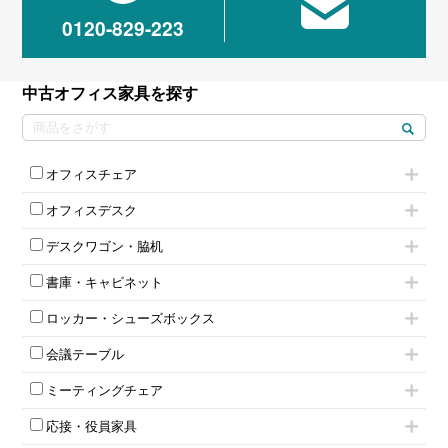
0120-829-223
中古オフィス家具を探す
オフィスチェア
肘付きチェア
オフィスデスク
肘無しチェア
片袖机
役員チェア
デスクワゴン・脇机
フリーアドレスデスク（ベンチデスク）
高級チェア（多機能チェア）
インワゴン2段
昇降デスク
オフィスチェアその他
書庫・キャビネット
インワゴン3段
オフィスデスクその他
ハイキャビネット
脇机
両袖机
ロッカー・シューズボックス
ローキャビネット
ワゴンその他
平机・平デスク
1人用ロッカー
両開きキャビネット
会議テーブル
2人用ロッカー
スチールキャビネット
ミーティングテーブル
3人用ロッカー
上下連結キャビネット
ミーティングチェア
スタッキングテーブル
4人用ロッカー
整理ケース（ペーパーケース）
キャスター付きミーティングチェア
ネスティングテーブル
5人用ロッカー
軽量ラック（スチールラック）
応接・役員家具
スタッキングミーティングチェア
幕板付テーブル
6人用ロッカー
メタルラック