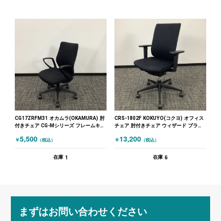
CG17ZRFM31 オカムラ(OKAMURA) 肘
CRS-1802F KOKUYO(コクヨ) オフィス
付きチェア CG-Mシリーズ フレームキズ
チェア 肘付きチェア ウィザード ブラッ
有 ブラック
ク
5,500
13,200
￥
￥
（税込）
（税込）
1
6
在庫
在庫
まずはお問い合わせください