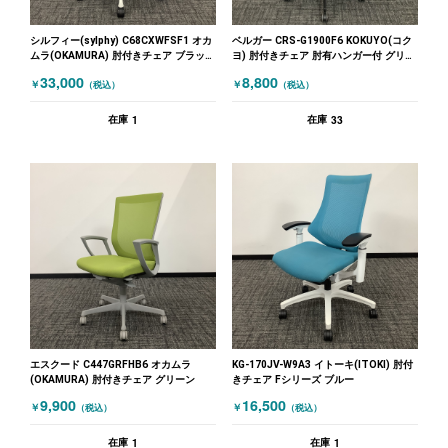
シルフィー(sylphy) C68CXWFSF1 オカ
ベルガー CRS-G1900F6 KOKUYO(コク
ムラ(OKAMURA) 肘付きチェア ブラック
ヨ) 肘付きチェア 肘有ハンガー付 グリー
ホワイト
ン
33,000
8,800
￥
￥
（税込）
（税込）
1
33
在庫
在庫
エスクード C447GRFHB6 オカムラ
KG-170JV-W9A3 イトーキ(ITOKI) 肘付
(OKAMURA) 肘付きチェア グリーン
きチェア Fシリーズ ブルー
9,900
16,500
￥
￥
（税込）
（税込）
1
1
在庫
在庫