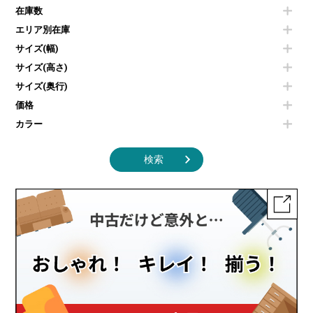
空気清浄機・加湿器
センターテーブル・サイドテーブル
傘立て
在庫数
電子レンジ
カフェテーブル
食器棚・キッチンキャビネット
エリア別在庫
液晶テレビ・モニター類
ベンチ・スツール
カタログスタンド
エアコン
ソファ
サイズ(幅)
オフィスアクセサリーその他
照明機器
シェルフ
サイズ(高さ)
掃除機
ダストボックス（ゴミ箱）
サイズ(奥行)
季節家電
インテリア家具その他
その他キッチン家電・オフィス家電
価格
カラー
検索