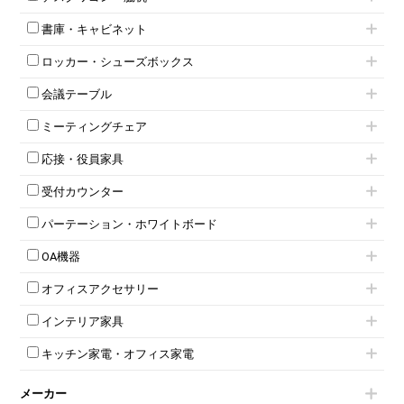
フリーアドレスデスク（ベンチデスク）
高級チェア（多機能チェア）
インワゴン2段
昇降デスク
オフィスチェアその他
書庫・キャビネット
インワゴン3段
オフィスデスクその他
ハイキャビネット
脇机
両袖机
ロッカー・シューズボックス
ローキャビネット
ワゴンその他
平机・平デスク
1人用ロッカー
両開きキャビネット
会議テーブル
2人用ロッカー
スチールキャビネット
ミーティングテーブル
3人用ロッカー
上下連結キャビネット
ミーティングチェア
スタッキングテーブル
4人用ロッカー
整理ケース（ペーパーケース）
キャスター付きミーティングチェア
ネスティングテーブル
5人用ロッカー
軽量ラック（スチールラック）
応接・役員家具
スタッキングミーティングチェア
幕板付テーブル
6人用ロッカー
メタルラック
応接セット
テーブル付きミーティングチェア
カウンターテーブル
8人用ロッカー
収納家具その他
受付カウンター
応接ソファ
ネスティングミーティングチェア
キャスター 付きテーブル
パーソナルロッカー
オープン書庫
ハイカウンター
応接チェア
折りたたみミーティングチェア
T字脚テーブル
多人数ロッカー
パーテーション・ホワイトボード
両開書庫
ローカウンター
応接テーブル
丸椅子
大型会議テーブル
シリンダー錠ロッカー
引き違い書庫
パーテーション
ラウンジカウンター
応接・役員家具その他
ハイチェア
会議テーブルW1200～
OA機器
ダイヤル錠ロッカー
ラテラル書庫
自立タイプパーテーション
受付カウンターその他
シェルチェア
会議テーブルW1500～
ボタン錠ロッカー
iPad
パーテーションその他
ミーティングチェアその他
オフィスアクセサリー
会議テーブルW1800～
ダイヤル錠ロッカー
電話機（ビジネスフォン）
脚付ホワイトボード
折りたたみ会議テーブル
シューズロッカー・下駄箱
チェア用台車
シュレッダー
壁掛けホワイトボード
インテリア家具
平行スタックテーブル
ワードローブ・クローゼット
演台・講演台・演説台
プロジェクター
スケジュールボード・行動予定表
ハイテーブル
ロッカーその他
モールドチェア
防音パネル
スクリーン
ホワイトボードその他
キッチン家電・オフィス家電
会議テーブルその他
ダイニングチェア
個室ブース
液晶モニター・ディスプレイ
電気ポッド
ダイニングテーブル
耐火金庫
プリンター・コピー機
メーカー
冷蔵庫・洗濯機
カウンターテーブル
コートハンガー・ポールハンガー
その他OA機器