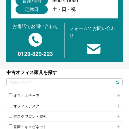
9:00～18:00
営業時間
土・日・祝
定休日
お電話でお問い合わせ
フォームでお問い合わ
せ
0120-829-223
中古オフィス家具を探す
オフィスチェア
肘付きチェア
オフィスデスク
肘無しチェア
片袖机
役員チェア
デスクワゴン・脇机
フリーアドレスデスク（ベンチデスク）
高級チェア（多機能チェア）
インワゴン2段
昇降デスク
オフィスチェアその他
書庫・キャビネット