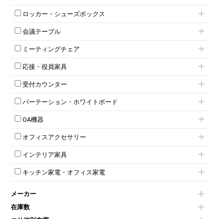
インワゴン3段
オフィスデスクその他
ハイキャビネット
脇机
両袖机
ロッカー・シューズボックス
ローキャビネット
ワゴンその他
平机・平デスク
1人用ロッカー
両開きキャビネット
会議テーブル
2人用ロッカー
スチールキャビネット
ミーティングテーブル
3人用ロッカー
上下連結キャビネット
ミーティングチェア
スタッキングテーブル
4人用ロッカー
整理ケース（ペーパーケース）
キャスター付きミーティングチェア
ネスティングテーブル
5人用ロッカー
軽量ラック（スチールラック）
応接・役員家具
スタッキングミーティングチェア
幕板付テーブル
6人用ロッカー
メタルラック
応接セット
テーブル付きミーティングチェア
カウンターテーブル
8人用ロッカー
収納家具その他
受付カウンター
応接ソファ
ネスティングミーティングチェア
キャスター 付きテーブル
パーソナルロッカー
オープン書庫
ハイカウンター
応接チェア
折りたたみミーティングチェア
T字脚テーブル
多人数ロッカー
パーテーション・ホワイトボード
両開書庫
ローカウンター
応接テーブル
丸椅子
大型会議テーブル
シリンダー錠ロッカー
引き違い書庫
パーテーション
ラウンジカウンター
応接・役員家具その他
ハイチェア
会議テーブルW1200～
OA機器
ダイヤル錠ロッカー
ラテラル書庫
自立タイプパーテーション
受付カウンターその他
シェルチェア
会議テーブルW1500～
ボタン錠ロッカー
iPad
パーテーションその他
ミーティングチェアその他
オフィスアクセサリー
会議テーブルW1800～
ダイヤル錠ロッカー
電話機（ビジネスフォン）
脚付ホワイトボード
折りたたみ会議テーブル
シューズロッカー・下駄箱
チェア用台車
シュレッダー
壁掛けホワイトボード
インテリア家具
平行スタックテーブル
ワードローブ・クローゼット
演台・講演台・演説台
プロジェクター
スケジュールボード・行動予定表
ハイテーブル
ロッカーその他
モールドチェア
防音パネル
スクリーン
ホワイトボードその他
キッチン家電・オフィス家電
会議テーブルその他
ダイニングチェア
個室ブース
液晶モニター・ディスプレイ
電気ポッド
ダイニングテーブル
耐火金庫
プリンター・コピー機
メーカー
冷蔵庫・洗濯機
カウンターテーブル
コートハンガー・ポールハンガー
その他OA機器
空気清浄機・加湿器
センターテーブル・サイドテーブル
傘立て
在庫数
電子レンジ
カフェテーブル
食器棚・キッチンキャビネット