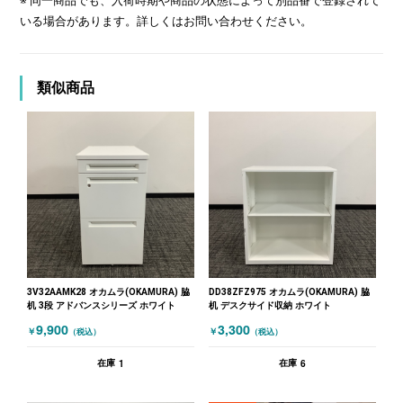
※ 同一商品でも、入荷時期や商品の状態によって別品番で登録されて
いる場合があります。詳しくはお問い合わせください。
類似商品
3V32AAMK28 オカムラ(OKAMURA) 脇
DD38ZFZ975 オカムラ(OKAMURA) 脇
机 3段 アドバンスシリーズ ホワイト
机 デスクサイド収納 ホワイト
9,900
3,300
￥
￥
（税込）
（税込）
1
6
在庫
在庫