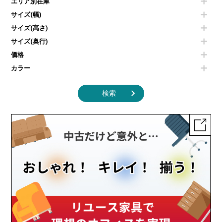
エリア別在庫
液晶テレビ・モニター類
ベンチ・スツール
カタログスタンド
エアコン
ソファ
サイズ(幅)
オフィスアクセサリーその他
照明機器
シェルフ
サイズ(高さ)
掃除機
ダストボックス（ゴミ箱）
サイズ(奥行)
季節家電
インテリア家具その他
その他キッチン家電・オフィス家電
価格
カラー
検索