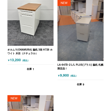
NEW
オカムラ(OKAMURA) 脇机 3段 H720 ホ
ワイト 木目（ナチュラル）
13,200
￥
（税込）
LA-047D-2 L/L PLUS(プラス) 脇机 札幌
限定品！
1
在庫
9,900
￥
（税込）
9
在庫
NEW