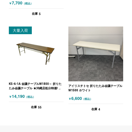
7,700
￥
（税込）
5
在庫
大量入荷
KS-6-1A 会議テーブルW1800～ 折りた
アイリスチトセ 折りたたみ会議テーブル
たみ会議テーブル ★沖縄店処分特価! 木
W1500 ホワイト
目（ブラウン）
14,190
￥
6,600
（税込）
￥
（税込）
55
在庫
4
在庫