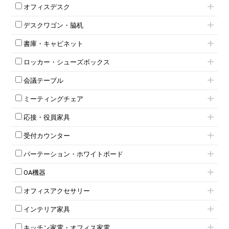
肘付きチェア
オフィスデスク
肘無しチェア
片袖机
役員チェア
デスクワゴン・脇机
フリーアドレスデスク（ベンチデスク）
高級チェア（多機能チェア）
インワゴン2段
昇降デスク
オフィスチェアその他
書庫・キャビネット
インワゴン3段
オフィスデスクその他
ハイキャビネット
脇机
両袖机
ロッカー・シューズボックス
ローキャビネット
ワゴンその他
平机・平デスク
1人用ロッカー
両開きキャビネット
会議テーブル
2人用ロッカー
スチールキャビネット
ミーティングテーブル
3人用ロッカー
上下連結キャビネット
ミーティングチェア
スタッキングテーブル
4人用ロッカー
整理ケース（ペーパーケース）
キャスター付きミーティングチェア
ネスティングテーブル
5人用ロッカー
軽量ラック（スチールラック）
応接・役員家具
スタッキングミーティングチェア
幕板付テーブル
6人用ロッカー
メタルラック
応接セット
テーブル付きミーティングチェア
カウンターテーブル
8人用ロッカー
収納家具その他
受付カウンター
応接ソファ
ネスティングミーティングチェア
キャスター 付きテーブル
パーソナルロッカー
オープン書庫
ハイカウンター
応接チェア
折りたたみミーティングチェア
T字脚テーブル
多人数ロッカー
パーテーション・ホワイトボード
両開書庫
ローカウンター
応接テーブル
丸椅子
大型会議テーブル
シリンダー錠ロッカー
引き違い書庫
パーテーション
ラウンジカウンター
応接・役員家具その他
ハイチェア
会議テーブルW1200～
OA機器
ダイヤル錠ロッカー
ラテラル書庫
自立タイプパーテーション
受付カウンターその他
シェルチェア
会議テーブルW1500～
ボタン錠ロッカー
iPad
パーテーションその他
ミーティングチェアその他
オフィスアクセサリー
会議テーブルW1800～
ダイヤル錠ロッカー
電話機（ビジネスフォン）
脚付ホワイトボード
折りたたみ会議テーブル
シューズロッカー・下駄箱
チェア用台車
シュレッダー
壁掛けホワイトボード
インテリア家具
平行スタックテーブル
ワードローブ・クローゼット
演台・講演台・演説台
プロジェクター
スケジュールボード・行動予定表
ハイテーブル
ロッカーその他
モールドチェア
防音パネル
スクリーン
ホワイトボードその他
キッチン家電・オフィス家電