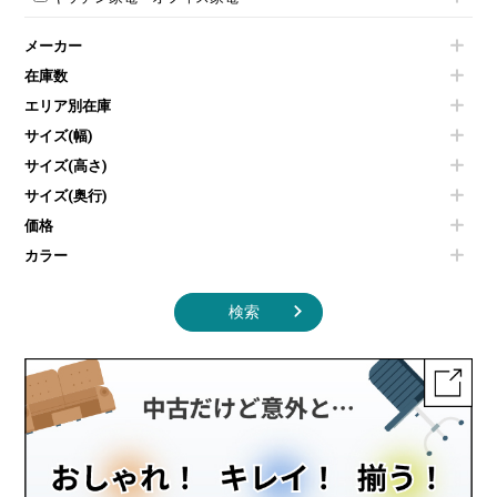
会議テーブルその他
ダイニングチェア
個室ブース
液晶モニター・ディスプレイ
電気ポッド
ダイニングテーブル
耐火金庫
プリンター・コピー機
メーカー
冷蔵庫・洗濯機
カウンターテーブル
コートハンガー・ポールハンガー
その他OA機器
空気清浄機・加湿器
センターテーブル・サイドテーブル
傘立て
在庫数
電子レンジ
カフェテーブル
食器棚・キッチンキャビネット
エリア別在庫
液晶テレビ・モニター類
ベンチ・スツール
カタログスタンド
エアコン
ソファ
サイズ(幅)
オフィスアクセサリーその他
照明機器
シェルフ
サイズ(高さ)
掃除機
ダストボックス（ゴミ箱）
サイズ(奥行)
季節家電
インテリア家具その他
その他キッチン家電・オフィス家電
価格
カラー
検索