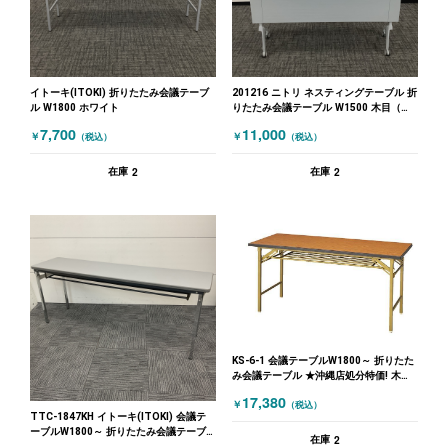
イトーキ(ITOKI) 折りたたみ会議テーブ
201216 ニトリ ネスティングテーブル 折
ル W1800 ホワイト
りたたみ会議テーブル W1500 木目（ナ
チュラル）
7,700
11,000
￥
￥
（税込）
（税込）
2
2
在庫
在庫
KS-6-1 会議テーブルW1800～ 折りたた
み会議テーブル ★沖縄店処分特価! 木目
（ブラウン）
17,380
￥
（税込）
TTC-1847KH イトーキ(ITOKI) 会議テ
ーブルW1800～ 折りたたみ会議テーブ
2
在庫
ル W1800 グレー