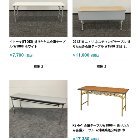
イトーキ(ITOKI) 折りたたみ会議テーブ
201216 ニトリ ネスティングテーブル 折
ル W1800 ホワイト
りたたみ会議テーブル W1500 木目（ナ
チュラル）
7,700
11,000
￥
￥
（税込）
（税込）
2
2
在庫
在庫
KS-6-1 会議テーブルW1800～ 折りたた
み会議テーブル ★沖縄店処分特価! 木目
（ブラウン）
17,380
￥
（税込）