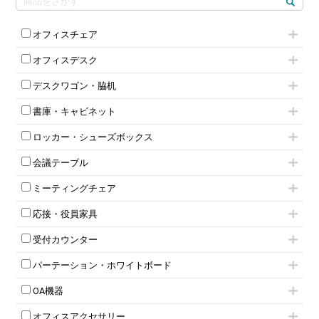
オフィスチェア
肘付きチェア
オフィスデスク
肘無しチェア
片袖机
役員チェア
デスクワゴン・脇机
フリーアドレスデスク（ベンチデスク）
高級チェア（多機能チェア）
インワゴン2段
昇降デスク
オフィスチェアその他
書庫・キャビネット
インワゴン3段
オフィスデスクその他
ハイキャビネット
脇机
両袖机
ロッカー・シューズボックス
ローキャビネット
ワゴンその他
平机・平デスク
1人用ロッカー
両開きキャビネット
会議テーブル
2人用ロッカー
スチールキャビネット
ミーティングテーブル
3人用ロッカー
上下連結キャビネット
ミーティングチェア
スタッキングテーブル
4人用ロッカー
整理ケース（ペーパーケース）
キャスター付きミーティングチェア
ネスティングテーブル
5人用ロッカー
軽量ラック（スチールラック）
応接・役員家具
スタッキングミーティングチェア
幕板付テーブル
6人用ロッカー
メタルラック
応接セット
テーブル付きミーティングチェア
カウンターテーブル
8人用ロッカー
収納家具その他
受付カウンター
応接ソファ
ネスティングミーティングチェア
キャスター 付きテーブル
パーソナルロッカー
オープン書庫
ハイカウンター
応接チェア
折りたたみミーティングチェア
T字脚テーブル
多人数ロッカー
パーテーション・ホワイトボード
両開書庫
ローカウンター
応接テーブル
丸椅子
大型会議テーブル
シリンダー錠ロッカー
引き違い書庫
パーテーション
ラウンジカウンター
応接・役員家具その他
ハイチェア
会議テーブルW1200～
OA機器
ダイヤル錠ロッカー
ラテラル書庫
自立タイプパーテーション
受付カウンターその他
シェルチェア
会議テーブルW1500～
ボタン錠ロッカー
iPad
パーテーションその他
ミーティングチェアその他
オフィスアクセサリー
会議テーブルW1800～
ダイヤル錠ロッカー