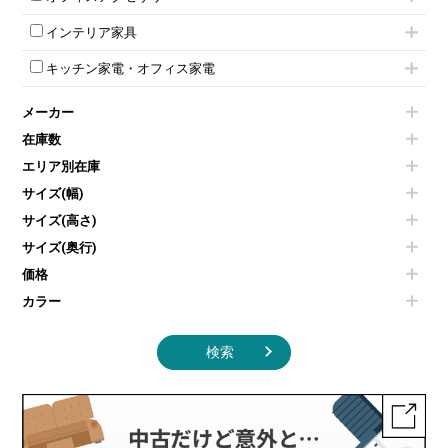
電話機（ビジネスフォン）
脚付ホワイトボード
折りたたみ会議テーブル
シューズロッカー・下駄箱
チェア用台車
シュレッダー
壁掛けホワイトボード
インテリア家具
平行スタックテーブル
ワードローブ・クローゼット
演台・講演台・演説台
プロジェクター
スケジュールボード・行動予定表
ハイテーブル
ロッカーその他
モールドチェア
防音パネル
スクリーン
ホワイトボードその他
キッチン家電・オフィス家電
会議テーブルその他
ダイニングチェア
個室ブース
液晶モニター・ディスプレイ
電気ポッド
ダイニングテーブル
耐火金庫
プリンター・コピー機
メーカー
冷蔵庫・洗濯機
カウンターテーブル
コートハンガー・ポールハンガー
その他OA機器
空気清浄機・加湿器
センターテーブル・サイドテーブル
傘立て
在庫数
電子レンジ
カフェテーブル
食器棚・キッチンキャビネット
エリア別在庫
液晶テレビ・モニター類
ベンチ・スツール
カタログスタンド
エアコン
ソファ
サイズ(幅)
オフィスアクセサリーその他
照明機器
シェルフ
サイズ(高さ)
掃除機
ダストボックス（ゴミ箱）
サイズ(奥行)
季節家電
インテリア家具その他
その他キッチン家電・オフィス家電
価格
カラー
検索