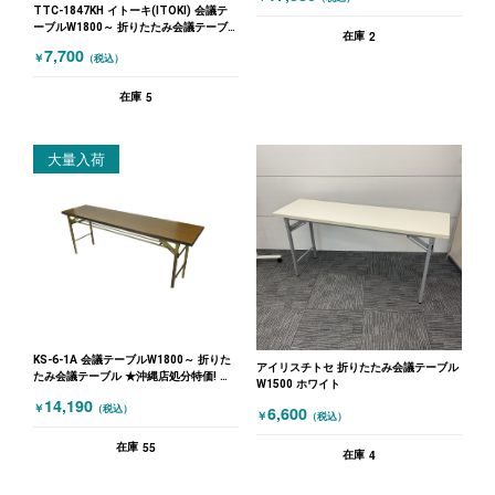
TTC-1847KH イトーキ(ITOKI) 会議テ
ーブルW1800～ 折りたたみ会議テーブ
2
在庫
ル W1800 グレー
7,700
￥
（税込）
5
在庫
大量入荷
KS-6-1A 会議テーブルW1800～ 折りた
アイリスチトセ 折りたたみ会議テーブル
たみ会議テーブル ★沖縄店処分特価! 木
W1500 ホワイト
目（ブラウン）
14,190
￥
6,600
（税込）
￥
（税込）
55
在庫
4
在庫