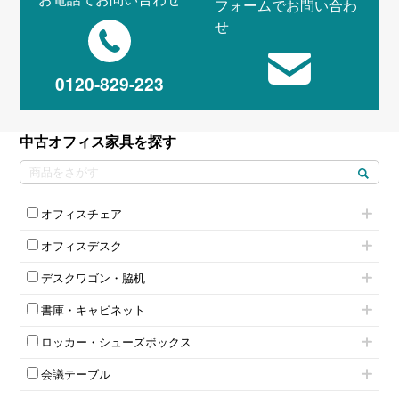
フォームでお問い合わ
せ
0120-829-223
中古オフィス家具を探す
オフィスチェア
肘付きチェア
オフィスデスク
肘無しチェア
片袖机
役員チェア
デスクワゴン・脇机
フリーアドレスデスク（ベンチデスク）
高級チェア（多機能チェア）
インワゴン2段
昇降デスク
オフィスチェアその他
書庫・キャビネット
インワゴン3段
オフィスデスクその他
ハイキャビネット
脇机
両袖机
ロッカー・シューズボックス
ローキャビネット
ワゴンその他
平机・平デスク
1人用ロッカー
両開きキャビネット
会議テーブル
2人用ロッカー
スチールキャビネット
ミーティングテーブル