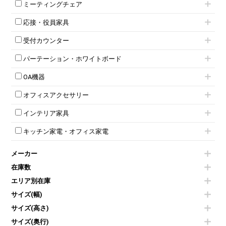
3人用ロッカー
上下連結キャビネット
ミーティングチェア
スタッキングテーブル
4人用ロッカー
整理ケース（ペーパーケース）
キャスター付きミーティングチェア
ネスティングテーブル
5人用ロッカー
軽量ラック（スチールラック）
応接・役員家具
スタッキングミーティングチェア
幕板付テーブル
6人用ロッカー
メタルラック
応接セット
テーブル付きミーティングチェア
カウンターテーブル
8人用ロッカー
収納家具その他
受付カウンター
応接ソファ
ネスティングミーティングチェア
キャスター 付きテーブル
パーソナルロッカー
オープン書庫
ハイカウンター
応接チェア
折りたたみミーティングチェア
T字脚テーブル
多人数ロッカー
パーテーション・ホワイトボード
両開書庫
ローカウンター
応接テーブル
丸椅子
大型会議テーブル
シリンダー錠ロッカー
引き違い書庫
パーテーション
ラウンジカウンター
応接・役員家具その他
ハイチェア
会議テーブルW1200～
OA機器
ダイヤル錠ロッカー
ラテラル書庫
自立タイプパーテーション
受付カウンターその他
シェルチェア
会議テーブルW1500～
ボタン錠ロッカー
iPad
パーテーションその他
ミーティングチェアその他
オフィスアクセサリー
会議テーブルW1800～
ダイヤル錠ロッカー
電話機（ビジネスフォン）
脚付ホワイトボード
折りたたみ会議テーブル
シューズロッカー・下駄箱
チェア用台車
シュレッダー
壁掛けホワイトボード
インテリア家具
平行スタックテーブル
ワードローブ・クローゼット
演台・講演台・演説台
プロジェクター
スケジュールボード・行動予定表
ハイテーブル
ロッカーその他
モールドチェア
防音パネル
スクリーン
ホワイトボードその他
キッチン家電・オフィス家電
会議テーブルその他
ダイニングチェア
個室ブース
液晶モニター・ディスプレイ
電気ポッド
ダイニングテーブル
耐火金庫
プリンター・コピー機
メーカー
冷蔵庫・洗濯機
カウンターテーブル
コートハンガー・ポールハンガー
その他OA機器
空気清浄機・加湿器
センターテーブル・サイドテーブル
傘立て
在庫数
電子レンジ
カフェテーブル
食器棚・キッチンキャビネット
エリア別在庫
液晶テレビ・モニター類
ベンチ・スツール
カタログスタンド
エアコン
ソファ
サイズ(幅)
オフィスアクセサリーその他
照明機器
シェルフ
サイズ(高さ)
掃除機
ダストボックス（ゴミ箱）
サイズ(奥行)
季節家電
インテリア家具その他