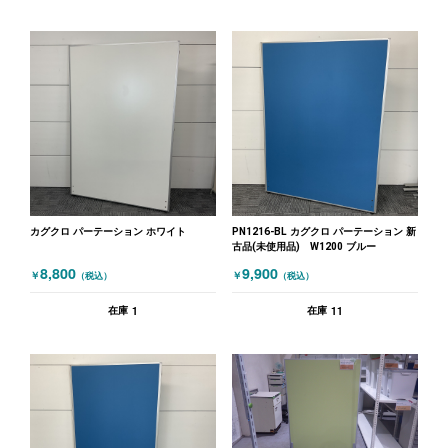
カグクロ パーテーション ホワイト
PN1216-BL カグクロ パーテーション 新
古品(未使用品) W1200 ブルー
8,800
9,900
￥
￥
（税込）
（税込）
1
11
在庫
在庫