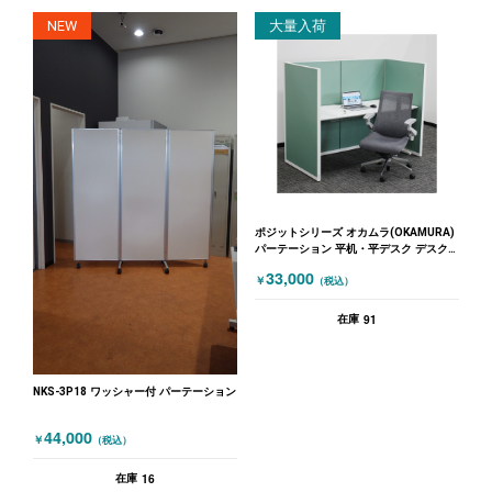
NEW
大量入荷
ポジットシリーズ オカムラ(OKAMURA)
パーテーション 平机・平デスク デスク
W1600・パーテーションセット 1人用 幅
33,000
￥
（税込）
1600 高さ1300 ポジットシリーズ グリ
ーン ホワイト
91
在庫
NKS-3P18 ワッシャー付 パーテーション
44,000
￥
（税込）
16
在庫