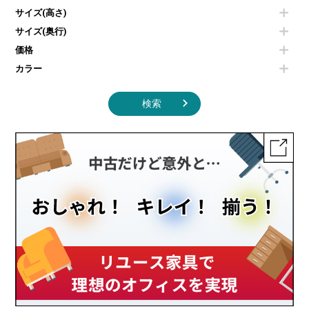
照明機器
シェルフ
サイズ(高さ)
掃除機
ダストボックス（ゴミ箱）
サイズ(奥行)
季節家電
インテリア家具その他
その他キッチン家電・オフィス家電
価格
カラー
検索