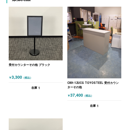
受付カウンターその他 ブラック
3,300
￥
（税込）
CKH-12UCG TOYOSTEEL 受付カウン
ターその他
1
在庫
37,400
￥
（税込）
1
在庫