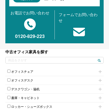
お電話でお問い合わせ
フォームでお問い合わ
せ
0120-829-223
中古オフィス家具を探す
オフィスチェア
肘付きチェア
オフィスデスク
肘無しチェア
片袖机
役員チェア
デスクワゴン・脇机
フリーアドレスデスク（ベンチデスク）
高級チェア（多機能チェア）
インワゴン2段
昇降デスク
オフィスチェアその他
書庫・キャビネット
インワゴン3段
オフィスデスクその他
ハイキャビネット
脇机
両袖机
ロッカー・シューズボックス