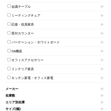
ローキャビネット
ワゴンその他
平机・平デスク
1人用ロッカー
両開きキャビネット
会議テーブル
2人用ロッカー
スチールキャビネット
ミーティングテーブル
3人用ロッカー
上下連結キャビネット
ミーティングチェア
スタッキングテーブル
4人用ロッカー
整理ケース（ペーパーケース）
キャスター付きミーティングチェア
ネスティングテーブル
5人用ロッカー
軽量ラック（スチールラック）
応接・役員家具
スタッキングミーティングチェア
幕板付テーブル
6人用ロッカー
メタルラック
応接セット
テーブル付きミーティングチェア
カウンターテーブル
8人用ロッカー
収納家具その他
受付カウンター
応接ソファ
ネスティングミーティングチェア
キャスター 付きテーブル
パーソナルロッカー
オープン書庫
ハイカウンター
応接チェア
折りたたみミーティングチェア
T字脚テーブル
多人数ロッカー
パーテーション・ホワイトボード
両開書庫
ローカウンター
応接テーブル
丸椅子
大型会議テーブル
シリンダー錠ロッカー
引き違い書庫
パーテーション
ラウンジカウンター
応接・役員家具その他
ハイチェア
会議テーブルW1200～
OA機器
ダイヤル錠ロッカー
ラテラル書庫
自立タイプパーテーション
受付カウンターその他
シェルチェア
会議テーブルW1500～
ボタン錠ロッカー
iPad
パーテーションその他
ミーティングチェアその他
オフィスアクセサリー
会議テーブルW1800～
ダイヤル錠ロッカー
電話機（ビジネスフォン）
脚付ホワイトボード
折りたたみ会議テーブル
シューズロッカー・下駄箱
チェア用台車
シュレッダー
壁掛けホワイトボード
インテリア家具
平行スタックテーブル
ワードローブ・クローゼット
演台・講演台・演説台
プロジェクター
スケジュールボード・行動予定表
ハイテーブル
ロッカーその他
モールドチェア
防音パネル
スクリーン
ホワイトボードその他
キッチン家電・オフィス家電
会議テーブルその他
ダイニングチェア
個室ブース
液晶モニター・ディスプレイ
電気ポッド
ダイニングテーブル
耐火金庫
プリンター・コピー機
メーカー
冷蔵庫・洗濯機
カウンターテーブル
コートハンガー・ポールハンガー
その他OA機器
空気清浄機・加湿器
センターテーブル・サイドテーブル
傘立て
在庫数
電子レンジ
カフェテーブル
食器棚・キッチンキャビネット
エリア別在庫
液晶テレビ・モニター類
ベンチ・スツール
カタログスタンド
エアコン
ソファ
サイズ(幅)
オフィスアクセサリーその他