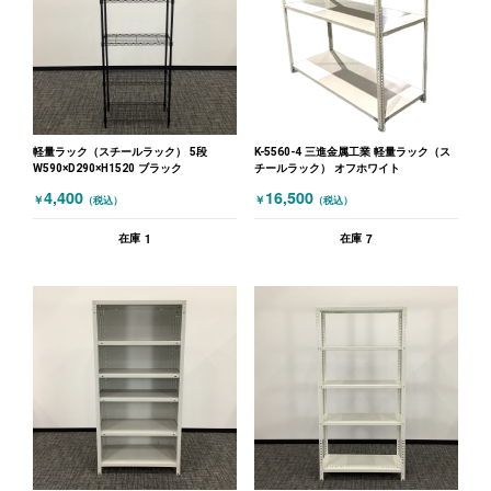
軽量ラック（スチールラック） 5段
K-5560-4 三進金属工業 軽量ラック（ス
W590×D290×H1520 ブラック
チールラック） オフホワイト
4,400
16,500
￥
￥
（税込）
（税込）
1
7
在庫
在庫