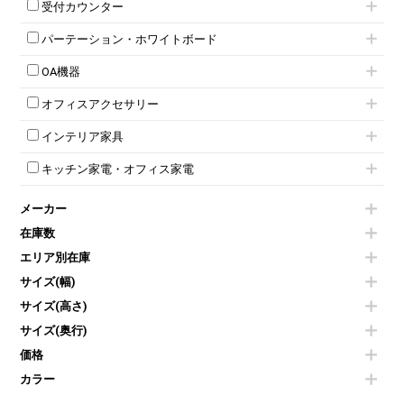
テーブル付きミーティングチェア
カウンターテーブル
8人用ロッカー
収納家具その他
受付カウンター
応接ソファ
ネスティングミーティングチェア
キャスター 付きテーブル
パーソナルロッカー
オープン書庫
ハイカウンター
応接チェア
折りたたみミーティングチェア
T字脚テーブル
多人数ロッカー
パーテーション・ホワイトボード
両開書庫
ローカウンター
応接テーブル
丸椅子
大型会議テーブル
シリンダー錠ロッカー
引き違い書庫
パーテーション
ラウンジカウンター
応接・役員家具その他
ハイチェア
会議テーブルW1200～
OA機器
ダイヤル錠ロッカー
ラテラル書庫
自立タイプパーテーション
受付カウンターその他
シェルチェア
会議テーブルW1500～
ボタン錠ロッカー
iPad
パーテーションその他
ミーティングチェアその他
オフィスアクセサリー
会議テーブルW1800～
ダイヤル錠ロッカー
電話機（ビジネスフォン）
脚付ホワイトボード
折りたたみ会議テーブル
シューズロッカー・下駄箱
チェア用台車
シュレッダー
壁掛けホワイトボード
インテリア家具
平行スタックテーブル
ワードローブ・クローゼット
演台・講演台・演説台
プロジェクター
スケジュールボード・行動予定表
ハイテーブル
ロッカーその他
モールドチェア
防音パネル
スクリーン
ホワイトボードその他
キッチン家電・オフィス家電
会議テーブルその他
ダイニングチェア
個室ブース
液晶モニター・ディスプレイ
電気ポッド
ダイニングテーブル
耐火金庫
プリンター・コピー機
メーカー
冷蔵庫・洗濯機
カウンターテーブル
コートハンガー・ポールハンガー
その他OA機器
空気清浄機・加湿器
センターテーブル・サイドテーブル
傘立て
在庫数
電子レンジ
カフェテーブル
食器棚・キッチンキャビネット
エリア別在庫
液晶テレビ・モニター類
ベンチ・スツール
カタログスタンド
エアコン
ソファ
サイズ(幅)
オフィスアクセサリーその他
照明機器
シェルフ
サイズ(高さ)
掃除機
ダストボックス（ゴミ箱）
サイズ(奥行)
季節家電
インテリア家具その他
その他キッチン家電・オフィス家電
価格
カラー