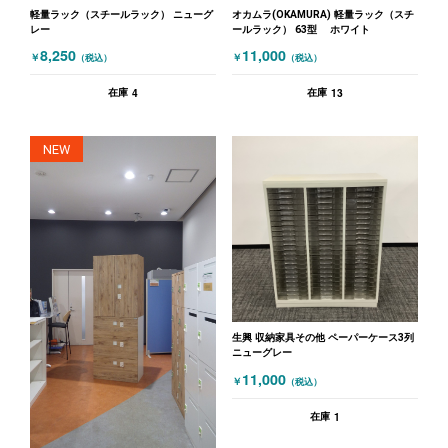
軽量ラック（スチールラック） ニューグ
オカムラ(OKAMURA) 軽量ラック（スチ
レー
ールラック） 63型 ホワイト
8,250
11,000
￥
￥
（税込）
（税込）
4
13
在庫
在庫
NEW
生興 収納家具その他 ペーパーケース3列
ニューグレー
11,000
￥
（税込）
1
在庫