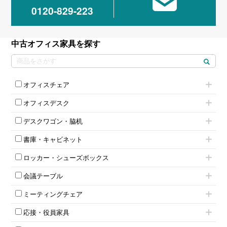
0120-829-223
中古オフィス家具を探す
オフィスチェア
肘付きチェア
オフィスデスク
肘無しチェア
片袖机
役員チェア
デスクワゴン・脇机
フリーアドレスデスク（ベンチデスク）
高級チェア（多機能チェア）
インワゴン2段
昇降デスク
オフィスチェアその他
書庫・キャビネット
インワゴン3段
オフィスデスクその他
ハイキャビネット
脇机
両袖机
ロッカー・シューズボックス
ローキャビネット
ワゴンその他
平机・平デスク
1人用ロッカー
両開きキャビネット
会議テーブル
2人用ロッカー
スチールキャビネット
ミーティングテーブル
3人用ロッカー
上下連結キャビネット
ミーティングチェア
スタッキングテーブル
4人用ロッカー
整理ケース（ペーパーケース）
キャスター付きミーティングチェア
ネスティングテーブル
5人用ロッカー
軽量ラック（スチールラック）
応接・役員家具
スタッキングミーティングチェア
幕板付テーブル
6人用ロッカー
メタルラック
応接セット