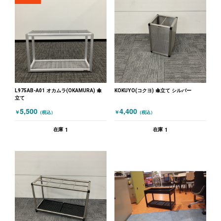
L975AB-A01 オカムラ(OKAMURA) 傘
KOKUYO(コクヨ) 傘立て シルバー
立て
5,500
4,400
￥
￥
（税込）
（税込）
1
1
在庫
在庫