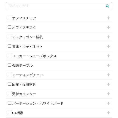
オフィスチェア
肘付きチェア
オフィスデスク
肘無しチェア
片袖机
役員チェア
デスクワゴン・脇机
フリーアドレスデスク（ベンチデスク）
高級チェア（多機能チェア）
インワゴン2段
昇降デスク
オフィスチェアその他
書庫・キャビネット
インワゴン3段
オフィスデスクその他
ハイキャビネット
脇机
両袖机
ロッカー・シューズボックス
ローキャビネット
ワゴンその他
平机・平デスク
1人用ロッカー
両開きキャビネット
会議テーブル
2人用ロッカー
スチールキャビネット
ミーティングテーブル
3人用ロッカー
上下連結キャビネット
ミーティングチェア
スタッキングテーブル
4人用ロッカー
整理ケース（ペーパーケース）
キャスター付きミーティングチェア
ネスティングテーブル
5人用ロッカー
軽量ラック（スチールラック）
応接・役員家具
スタッキングミーティングチェア
幕板付テーブル
6人用ロッカー
メタルラック
応接セット
テーブル付きミーティングチェア
カウンターテーブル
8人用ロッカー
収納家具その他
受付カウンター
応接ソファ
ネスティングミーティングチェア
キャスター 付きテーブル
パーソナルロッカー
オープン書庫
ハイカウンター
応接チェア
折りたたみミーティングチェア
T字脚テーブル
多人数ロッカー
パーテーション・ホワイトボード
両開書庫
ローカウンター
応接テーブル
丸椅子
大型会議テーブル
シリンダー錠ロッカー
引き違い書庫
パーテーション
ラウンジカウンター
応接・役員家具その他
ハイチェア
会議テーブルW1200～
OA機器
ダイヤル錠ロッカー
ラテラル書庫
自立タイプパーテーション
受付カウンターその他
シェルチェア
会議テーブルW1500～