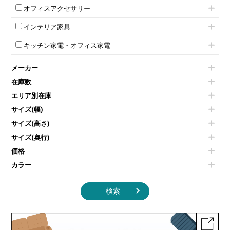
ボタン錠ロッカー
iPad
パーテーションその他
ミーティングチェアその他
オフィスアクセサリー
会議テーブルW1800～
ダイヤル錠ロッカー
電話機（ビジネスフォン）
脚付ホワイトボード
折りたたみ会議テーブル
シューズロッカー・下駄箱
チェア用台車
シュレッダー
壁掛けホワイトボード
インテリア家具
平行スタックテーブル
ワードローブ・クローゼット
演台・講演台・演説台
プロジェクター
スケジュールボード・行動予定表
ハイテーブル
ロッカーその他
モールドチェア
防音パネル
スクリーン
ホワイトボードその他
キッチン家電・オフィス家電
会議テーブルその他
ダイニングチェア
個室ブース
液晶モニター・ディスプレイ
電気ポッド
ダイニングテーブル
耐火金庫
プリンター・コピー機
メーカー
冷蔵庫・洗濯機
カウンターテーブル
コートハンガー・ポールハンガー
その他OA機器
空気清浄機・加湿器
センターテーブル・サイドテーブル
傘立て
在庫数
電子レンジ
カフェテーブル
食器棚・キッチンキャビネット
エリア別在庫
液晶テレビ・モニター類
ベンチ・スツール
カタログスタンド
エアコン
ソファ
サイズ(幅)
オフィスアクセサリーその他
照明機器
シェルフ
サイズ(高さ)
掃除機
ダストボックス（ゴミ箱）
サイズ(奥行)
季節家電
インテリア家具その他
その他キッチン家電・オフィス家電
価格
カラー
検索