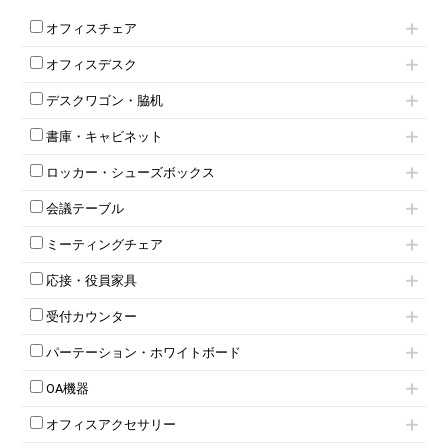
オフィスチェア
肘付きチェア
オフィスデスク
肘無しチェア
片袖机
役員チェア
デスクワゴン・脇机
フリーアドレスデスク（ベンチデスク）
高級チェア（多機能チェア）
インワゴン2段
昇降デスク
オフィスチェアその他
書庫・キャビネット
インワゴン3段
オフィスデスクその他
ハイキャビネット
脇机
両袖机
ロッカー・シューズボックス
ローキャビネット
ワゴンその他
平机・平デスク
1人用ロッカー
両開きキャビネット
会議テーブル
2人用ロッカー
スチールキャビネット
ミーティングテーブル
3人用ロッカー
上下連結キャビネット
ミーティングチェア
スタッキングテーブル
4人用ロッカー
整理ケース（ペーパーケース）
キャスター付きミーティングチェア
ネスティングテーブル
5人用ロッカー
軽量ラック（スチールラック）
応接・役員家具
スタッキングミーティングチェア
幕板付テーブル
6人用ロッカー
メタルラック
応接セット
テーブル付きミーティングチェア
カウンターテーブル
8人用ロッカー
収納家具その他
受付カウンター
応接ソファ
ネスティングミーティングチェア
キャスター 付きテーブル
パーソナルロッカー
オープン書庫
ハイカウンター
応接チェア
折りたたみミーティングチェア
T字脚テーブル
多人数ロッカー
パーテーション・ホワイトボード
両開書庫
ローカウンター
応接テーブル
丸椅子
大型会議テーブル
シリンダー錠ロッカー
引き違い書庫
パーテーション
ラウンジカウンター
応接・役員家具その他
ハイチェア
会議テーブルW1200～
OA機器
ダイヤル錠ロッカー
ラテラル書庫
自立タイプパーテーション
受付カウンターその他
シェルチェア
会議テーブルW1500～
ボタン錠ロッカー
iPad
パーテーションその他
ミーティングチェアその他
オフィスアクセサリー
会議テーブルW1800～
ダイヤル錠ロッカー
電話機（ビジネスフォン）
脚付ホワイトボード
折りたたみ会議テーブル
シューズロッカー・下駄箱