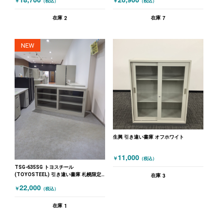
￥
￥
（税込）
（税込）
2
7
在庫
在庫
NEW
生興 引き違い書庫 オフホワイト
11,000
￥
（税込）
TSG-635SG トヨスチール
(TOYOSTEEL) 引き違い書庫 札幌限定
3
在庫
品！ グレー
22,000
￥
（税込）
1
在庫