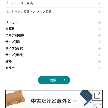
チェア用台車
シュレッダー
壁掛けホワイトボード
インテリア家具
平行スタックテーブル
ワードローブ・クローゼット
演台・講演台・演説台
プロジェクター
スケジュールボード・行動予定表
ハイテーブル
ロッカーその他
モールドチェア
防音パネル
スクリーン
ホワイトボードその他
キッチン家電・オフィス家電
会議テーブルその他
ダイニングチェア
個室ブース
液晶モニター・ディスプレイ
電気ポッド
ダイニングテーブル
耐火金庫
プリンター・コピー機
メーカー
冷蔵庫・洗濯機
カウンターテーブル
コートハンガー・ポールハンガー
その他OA機器
空気清浄機・加湿器
センターテーブル・サイドテーブル
傘立て
在庫数
電子レンジ
カフェテーブル
食器棚・キッチンキャビネット
エリア別在庫
液晶テレビ・モニター類
ベンチ・スツール
カタログスタンド
エアコン
ソファ
サイズ(幅)
オフィスアクセサリーその他
照明機器
シェルフ
サイズ(高さ)
掃除機
ダストボックス（ゴミ箱）
サイズ(奥行)
季節家電
インテリア家具その他
その他キッチン家電・オフィス家電
価格
カラー
検索