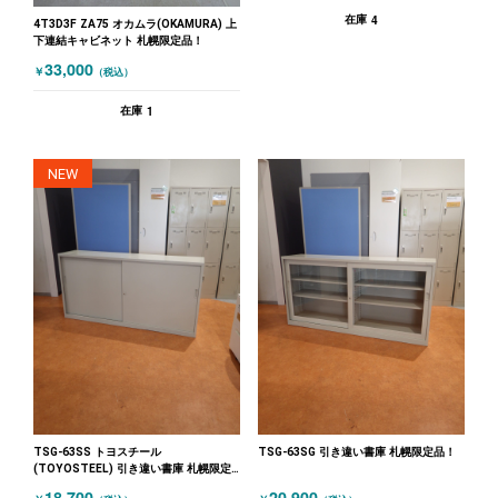
4
在庫
4T3D3F ZA75 オカムラ(OKAMURA) 上
下連結キャビネット 札幌限定品！
33,000
￥
（税込）
1
在庫
NEW
TSG-63SS トヨスチール
TSG-63SG 引き違い書庫 札幌限定品！
(TOYOSTEEL) 引き違い書庫 札幌限定
品！ ニューグレー
18,700
20,900