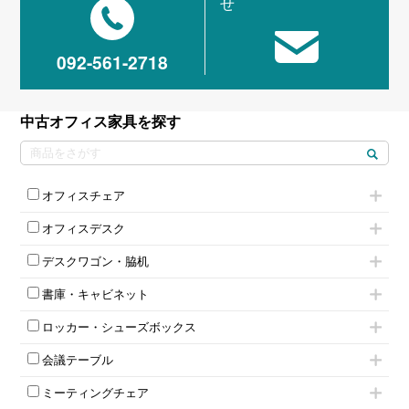
せ
092-561-2718
中古オフィス家具を探す
オフィスチェア
肘付きチェア
オフィスデスク
肘無しチェア
片袖机
役員チェア
デスクワゴン・脇机
フリーアドレスデスク（ベンチデスク）
高級チェア（多機能チェア）
インワゴン2段
昇降デスク
オフィスチェアその他
書庫・キャビネット
インワゴン3段
オフィスデスクその他
ハイキャビネット
脇机
両袖机
ロッカー・シューズボックス
ローキャビネット
ワゴンその他
平机・平デスク
1人用ロッカー
両開きキャビネット
会議テーブル
2人用ロッカー
スチールキャビネット
ミーティングテーブル
3人用ロッカー
上下連結キャビネット
ミーティングチェア
スタッキングテーブル
4人用ロッカー
整理ケース（ペーパーケース）