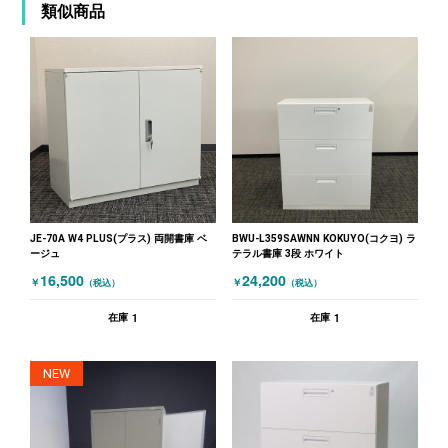
類似商品
JE-70A W4 PLUS(プラス) 両開書庫 ベ
BWU-L359SAWNN KOKUYO(コクヨ) ラ
ージュ
テラル書庫 3段 ホワイト
16,500
24,200
￥
￥
（税込）
（税込）
1
1
在庫
在庫
NEW