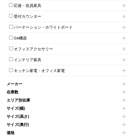
キャスター付きミーティングチェア
ネスティングテーブル
5人用ロッカー
軽量ラック（スチールラック）
応接・役員家具
スタッキングミーティングチェア
幕板付テーブル
6人用ロッカー
メタルラック
応接セット
テーブル付きミーティングチェア
カウンターテーブル
8人用ロッカー
収納家具その他
受付カウンター
応接ソファ
ネスティングミーティングチェア
キャスター 付きテーブル
パーソナルロッカー
オープン書庫
ハイカウンター
応接チェア
折りたたみミーティングチェア
T字脚テーブル
多人数ロッカー
パーテーション・ホワイトボード
両開書庫
ローカウンター
応接テーブル
丸椅子
大型会議テーブル
シリンダー錠ロッカー
引き違い書庫
パーテーション
ラウンジカウンター
応接・役員家具その他
ハイチェア
会議テーブルW1200～
OA機器
ダイヤル錠ロッカー
ラテラル書庫
自立タイプパーテーション
受付カウンターその他
シェルチェア
会議テーブルW1500～
ボタン錠ロッカー
iPad
パーテーションその他
ミーティングチェアその他
オフィスアクセサリー
会議テーブルW1800～
ダイヤル錠ロッカー
電話機（ビジネスフォン）
脚付ホワイトボード
折りたたみ会議テーブル
シューズロッカー・下駄箱
チェア用台車
シュレッダー
壁掛けホワイトボード
インテリア家具
平行スタックテーブル
ワードローブ・クローゼット
演台・講演台・演説台
プロジェクター
スケジュールボード・行動予定表
ハイテーブル
ロッカーその他
モールドチェア
防音パネル
スクリーン
ホワイトボードその他
キッチン家電・オフィス家電
会議テーブルその他
ダイニングチェア
個室ブース
液晶モニター・ディスプレイ
電気ポッド
ダイニングテーブル
耐火金庫
プリンター・コピー機
メーカー
冷蔵庫・洗濯機
カウンターテーブル
コートハンガー・ポールハンガー
その他OA機器
空気清浄機・加湿器
センターテーブル・サイドテーブル
傘立て
在庫数
電子レンジ
カフェテーブル
食器棚・キッチンキャビネット
エリア別在庫
液晶テレビ・モニター類
ベンチ・スツール
カタログスタンド
エアコン
ソファ
サイズ(幅)
オフィスアクセサリーその他
照明機器
シェルフ
サイズ(高さ)
掃除機
ダストボックス（ゴミ箱）
サイズ(奥行)
季節家電
インテリア家具その他
その他キッチン家電・オフィス家電
価格