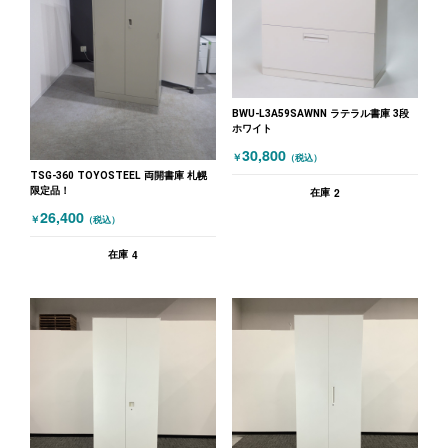
BWU-L3A59SAWNN ラテラル書庫 3段
ホワイト
30,800
￥
（税込）
TSG-360 TOYOSTEEL 両開書庫 札幌
限定品！
2
在庫
26,400
￥
（税込）
4
在庫