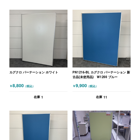
カグクロ パーテーション ホワイト
PN1216-BL カグクロ パーテーション 新
古品(未使用品) W1200 ブルー
8,800
9,900
￥
￥
（税込）
（税込）
1
11
在庫
在庫