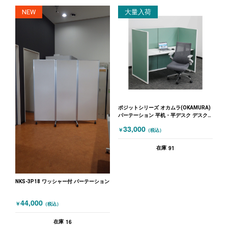
NEW
大量入荷
ポジットシリーズ オカムラ(OKAMURA)
パーテーション 平机・平デスク デスク
W1600・パーテーションセット 1人用 幅
33,000
￥
（税込）
1600 高さ1300 ポジットシリーズ グリ
ーン ホワイト
91
在庫
NKS-3P18 ワッシャー付 パーテーション
44,000
￥
（税込）
16
在庫