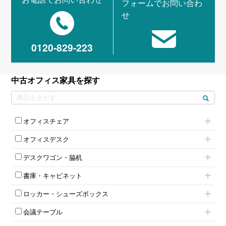
フォームでお問い合わ
せ
0120-829-223
中古オフィス家具を探す
オフィスチェア
肘付きチェア
オフィスデスク
肘無しチェア
片袖机
役員チェア
デスクワゴン・脇机
フリーアドレスデスク（ベンチデスク）
高級チェア（多機能チェア）
インワゴン2段
昇降デスク
オフィスチェアその他
書庫・キャビネット
インワゴン3段
オフィスデスクその他
ハイキャビネット
脇机
両袖机
ロッカー・シューズボックス
ローキャビネット
ワゴンその他
平机・平デスク
1人用ロッカー
両開きキャビネット
会議テーブル
2人用ロッカー
スチールキャビネット
ミーティングテーブル