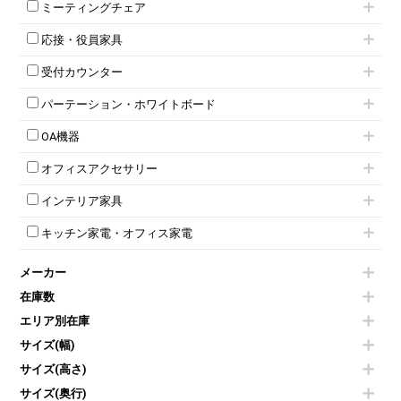
3人用ロッカー
上下連結キャビネット
ミーティングチェア
スタッキングテーブル
4人用ロッカー
整理ケース（ペーパーケース）
キャスター付きミーティングチェア
ネスティングテーブル
5人用ロッカー
軽量ラック（スチールラック）
応接・役員家具
スタッキングミーティングチェア
幕板付テーブル
6人用ロッカー
メタルラック
応接セット
テーブル付きミーティングチェア
カウンターテーブル
8人用ロッカー
収納家具その他
受付カウンター
応接ソファ
ネスティングミーティングチェア
キャスター 付きテーブル
パーソナルロッカー
オープン書庫
ハイカウンター
応接チェア
折りたたみミーティングチェア
T字脚テーブル
多人数ロッカー
パーテーション・ホワイトボード
両開書庫
ローカウンター
応接テーブル
丸椅子
大型会議テーブル
シリンダー錠ロッカー
引き違い書庫
パーテーション
ラウンジカウンター
応接・役員家具その他
ハイチェア
会議テーブルW1200～
OA機器
ダイヤル錠ロッカー
ラテラル書庫
自立タイプパーテーション
受付カウンターその他
シェルチェア
会議テーブルW1500～
ボタン錠ロッカー
iPad
パーテーションその他
ミーティングチェアその他
オフィスアクセサリー
会議テーブルW1800～
ダイヤル錠ロッカー
電話機（ビジネスフォン）
脚付ホワイトボード
折りたたみ会議テーブル
シューズロッカー・下駄箱
チェア用台車
シュレッダー
壁掛けホワイトボード
インテリア家具
平行スタックテーブル
ワードローブ・クローゼット
演台・講演台・演説台
プロジェクター
スケジュールボード・行動予定表
ハイテーブル
ロッカーその他
モールドチェア
防音パネル
スクリーン
ホワイトボードその他
キッチン家電・オフィス家電
会議テーブルその他
ダイニングチェア
個室ブース
液晶モニター・ディスプレイ
電気ポッド
ダイニングテーブル
耐火金庫
プリンター・コピー機
メーカー
冷蔵庫・洗濯機
カウンターテーブル
コートハンガー・ポールハンガー
その他OA機器
空気清浄機・加湿器
センターテーブル・サイドテーブル
傘立て
在庫数
電子レンジ
カフェテーブル
食器棚・キッチンキャビネット
エリア別在庫
液晶テレビ・モニター類
ベンチ・スツール
カタログスタンド
エアコン
ソファ
サイズ(幅)
オフィスアクセサリーその他
照明機器
シェルフ
サイズ(高さ)
掃除機
ダストボックス（ゴミ箱）
サイズ(奥行)
季節家電
インテリア家具その他