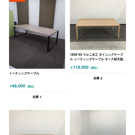
1558-93 マルニ木工 ダイニングテーブ
ル ミーティングテーブル オーク材天然
木 W2200×D1400×H750 木目（ナチュラ
118,000
￥
（税込）
ル）
ミーティングテーブル
2
在庫
66,000
￥
（税込）
1
在庫