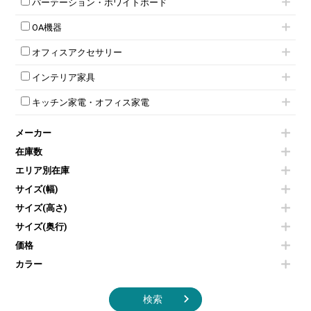
T字脚テーブル
多人数ロッカー
パーテーション・ホワイトボード
両開書庫
ローカウンター
応接テーブル
丸椅子
大型会議テーブル
シリンダー錠ロッカー
引き違い書庫
パーテーション
ラウンジカウンター
応接・役員家具その他
ハイチェア
会議テーブルW1200～
OA機器
ダイヤル錠ロッカー
ラテラル書庫
自立タイプパーテーション
受付カウンターその他
シェルチェア
会議テーブルW1500～
ボタン錠ロッカー
iPad
パーテーションその他
ミーティングチェアその他
オフィスアクセサリー
会議テーブルW1800～
ダイヤル錠ロッカー
電話機（ビジネスフォン）
脚付ホワイトボード
折りたたみ会議テーブル
シューズロッカー・下駄箱
チェア用台車
シュレッダー
壁掛けホワイトボード
インテリア家具
平行スタックテーブル
ワードローブ・クローゼット
演台・講演台・演説台
プロジェクター
スケジュールボード・行動予定表
ハイテーブル
ロッカーその他
モールドチェア
防音パネル
スクリーン
ホワイトボードその他
キッチン家電・オフィス家電
会議テーブルその他
ダイニングチェア
個室ブース
液晶モニター・ディスプレイ
電気ポッド
ダイニングテーブル
耐火金庫
プリンター・コピー機
メーカー
冷蔵庫・洗濯機
カウンターテーブル
コートハンガー・ポールハンガー
その他OA機器
空気清浄機・加湿器
センターテーブル・サイドテーブル
傘立て
在庫数
電子レンジ
カフェテーブル
食器棚・キッチンキャビネット
エリア別在庫
液晶テレビ・モニター類
ベンチ・スツール
カタログスタンド
エアコン
ソファ
サイズ(幅)
オフィスアクセサリーその他
照明機器
シェルフ
サイズ(高さ)
掃除機
ダストボックス（ゴミ箱）
サイズ(奥行)
季節家電
インテリア家具その他
その他キッチン家電・オフィス家電
価格
カラー
検索