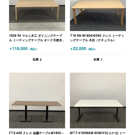
1558-93 マルニ木工 ダイニングテーブ
T18-5N-W1800×D900 クレス ミーティ
ル ミーティングテーブル オーク天然木
ングテーブル 木目（ナチュラル）
W2200×D1400×H730 木目（ナチュラ
118,000
22,000
￥
￥
（税込）
（税込）
ル）
2
1
在庫
在庫
FT2-A08 クレス 会議テーブルW1800～
MTT-V189MAW KOKUYO(コクヨ) ミー