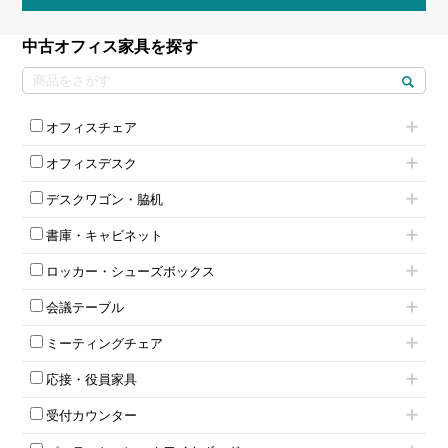
中古オフィス家具を探す
オフィスチェア
肘付きチェア
オフィスデスク
肘無しチェア
片袖机
役員チェア
デスクワゴン・脇机
フリーアドレスデスク（ベンチデスク）
高級チェア（多機能チェア）
インワゴン2段
昇降デスク
オフィスチェアその他
書庫・キャビネット
インワゴン3段
オフィスデスクその他
ハイキャビネット
脇机
両袖机
ロッカー・シューズボックス
ローキャビネット
ワゴンその他
平机・平デスク
1人用ロッカー
両開きキャビネット
会議テーブル
2人用ロッカー
スチールキャビネット
ミーティングテーブル
3人用ロッカー
上下連結キャビネット
ミーティングチェア
スタッキングテーブル
4人用ロッカー
整理ケース（ペーパーケース）
キャスター付きミーティングチェア
ネスティングテーブル
5人用ロッカー
軽量ラック（スチールラック）
応接・役員家具
スタッキングミーティングチェア
幕板付テーブル
6人用ロッカー
メタルラック
応接セット
テーブル付きミーティングチェア
カウンターテーブル
8人用ロッカー
収納家具その他
受付カウンター
応接ソファ
ネスティングミーティングチェア
キャスター 付きテーブル
パーソナルロッカー
オープン書庫
ハイカウンター
応接チェア
折りたたみミーティングチェア