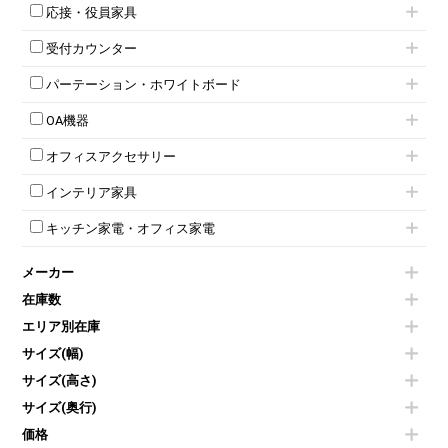
キャスター付きミーティングチェア
ネスティングテーブル
5人用ロッカー
軽量ラック（スチールラック）
応接・役員家具
スタッキングミーティングチェア
幕板付テーブル
6人用ロッカー
メタルラック
応接セット
テーブル付きミーティングチェア
カウンターテーブル
8人用ロッカー
収納家具その他
受付カウンター
応接ソファ
ネスティングミーティングチェア
キャスター 付きテーブル
パーソナルロッカー
オープン書庫
ハイカウンター
応接チェア
折りたたみミーティングチェア
T字脚テーブル
多人数ロッカー
パーテーション・ホワイトボード
両開書庫
ローカウンター
応接テーブル
丸椅子
大型会議テーブル
シリンダー錠ロッカー
引き違い書庫
パーテーション
ラウンジカウンター
応接・役員家具その他
ハイチェア
会議テーブルW1200～
OA機器
ダイヤル錠ロッカー
ラテラル書庫
自立タイプパーテーション
受付カウンターその他
シェルチェア
会議テーブルW1500～
ボタン錠ロッカー
iPad
パーテーションその他
ミーティングチェアその他
オフィスアクセサリー
会議テーブルW1800～
ダイヤル錠ロッカー
電話機（ビジネスフォン）
脚付ホワイトボード
折りたたみ会議テーブル
シューズロッカー・下駄箱
チェア用台車
シュレッダー
壁掛けホワイトボード
インテリア家具
平行スタックテーブル
ワードローブ・クローゼット
演台・講演台・演説台
プロジェクター
スケジュールボード・行動予定表
ハイテーブル
ロッカーその他
モールドチェア
防音パネル
スクリーン
ホワイトボードその他
キッチン家電・オフィス家電
会議テーブルその他
ダイニングチェア
個室ブース
液晶モニター・ディスプレイ
電気ポッド
ダイニングテーブル
耐火金庫
プリンター・コピー機
メーカー
冷蔵庫・洗濯機
カウンターテーブル
コートハンガー・ポールハンガー
その他OA機器
空気清浄機・加湿器
センターテーブル・サイドテーブル
傘立て
在庫数
電子レンジ
カフェテーブル
食器棚・キッチンキャビネット
エリア別在庫
液晶テレビ・モニター類
ベンチ・スツール
カタログスタンド
エアコン
ソファ
サイズ(幅)
オフィスアクセサリーその他
照明機器
シェルフ
サイズ(高さ)
掃除機
ダストボックス（ゴミ箱）
サイズ(奥行)
季節家電
インテリア家具その他
その他キッチン家電・オフィス家電
価格