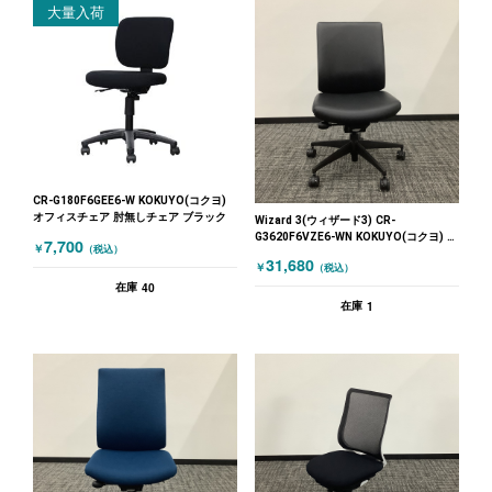
大量入荷
CR-G180F6GEE6-W KOKUYO(コクヨ)
オフィスチェア 肘無しチェア ブラック
Wizard 3(ウィザード3) CR-
G3620F6VZE6-WN KOKUYO(コクヨ) オ
7,700
￥
（税込）
フィスチェア 肘無しチェア ブラック
31,680
￥
（税込）
40
在庫
1
在庫