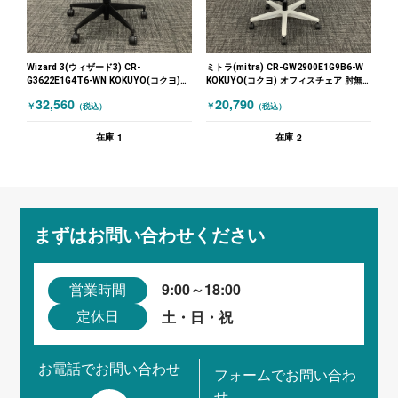
Wizard 3(ウィザード3) CR-
ミトラ(mitra) CR-GW2900E1G9B6-W
G3622E1G4T6-WN KOKUYO(コクヨ)
KOKUYO(コクヨ) オフィスチェア 肘無
オフィスチェア 肘無しチェア ネイビー
しチェア ブラック
32,560
20,790
￥
￥
（税込）
（税込）
ブルー
1
2
在庫
在庫
まずはお問い合わせください
9:00～18:00
営業時間
土・日・祝
定休日
お電話でお問い合わせ
フォームでお問い合わ
せ