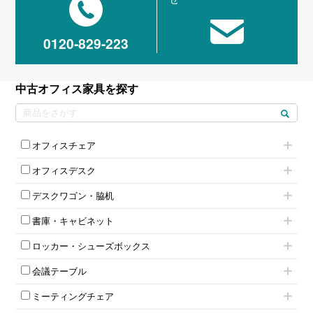
0120-829-223
中古オフィス家具を探す
オフィスチェア
肘付きチェア
オフィスデスク
肘無しチェア
片袖机
役員チェア
デスクワゴン・脇机
フリーアドレスデスク（ベンチデスク）
高級チェア（多機能チェア）
インワゴン2段
昇降デスク
オフィスチェアその他
書庫・キャビネット
インワゴン3段
オフィスデスクその他
ハイキャビネット
脇机
両袖机
ロッカー・シューズボックス
ローキャビネット
ワゴンその他
平机・平デスク
1人用ロッカー
両開きキャビネット
会議テーブル
2人用ロッカー
スチールキャビネット
ミーティングテーブル
3人用ロッカー
上下連結キャビネット
ミーティングチェア
スタッキングテーブル
4人用ロッカー
整理ケース（ペーパーケース）