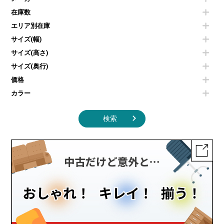
カウンターテーブル
コートハンガー・ポールハンガー
その他OA機器
空気清浄機・加湿器
センターテーブル・サイドテーブル
傘立て
在庫数
電子レンジ
カフェテーブル
食器棚・キッチンキャビネット
エリア別在庫
液晶テレビ・モニター類
ベンチ・スツール
カタログスタンド
エアコン
ソファ
サイズ(幅)
オフィスアクセサリーその他
照明機器
シェルフ
サイズ(高さ)
掃除機
ダストボックス（ゴミ箱）
サイズ(奥行)
季節家電
インテリア家具その他
その他キッチン家電・オフィス家電
価格
カラー
検索