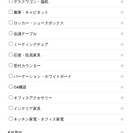
デスクワゴン・脇机
フリーアドレスデスク（ベンチデスク）
高級チェア（多機能チェア）
インワゴン2段
昇降デスク
オフィスチェアその他
書庫・キャビネット
インワゴン3段
オフィスデスクその他
ハイキャビネット
脇机
両袖机
ロッカー・シューズボックス
ローキャビネット
ワゴンその他
平机・平デスク
1人用ロッカー
両開きキャビネット
会議テーブル
2人用ロッカー
スチールキャビネット
ミーティングテーブル
3人用ロッカー
上下連結キャビネット
ミーティングチェア
スタッキングテーブル
4人用ロッカー
整理ケース（ペーパーケース）
キャスター付きミーティングチェア
ネスティングテーブル
5人用ロッカー
軽量ラック（スチールラック）
応接・役員家具
スタッキングミーティングチェア
幕板付テーブル
6人用ロッカー
メタルラック
応接セット
テーブル付きミーティングチェア
カウンターテーブル
8人用ロッカー
収納家具その他
受付カウンター
応接ソファ
ネスティングミーティングチェア
キャスター 付きテーブル
パーソナルロッカー
オープン書庫
ハイカウンター
応接チェア
折りたたみミーティングチェア
T字脚テーブル
多人数ロッカー
パーテーション・ホワイトボード
両開書庫
ローカウンター
応接テーブル
丸椅子
大型会議テーブル
シリンダー錠ロッカー
引き違い書庫
パーテーション
ラウンジカウンター
応接・役員家具その他
ハイチェア
会議テーブルW1200～
OA機器
ダイヤル錠ロッカー
ラテラル書庫
自立タイプパーテーション
受付カウンターその他
シェルチェア
会議テーブルW1500～
ボタン錠ロッカー
iPad
パーテーションその他
ミーティングチェアその他
オフィスアクセサリー
会議テーブルW1800～
ダイヤル錠ロッカー
電話機（ビジネスフォン）
脚付ホワイトボード
折りたたみ会議テーブル
シューズロッカー・下駄箱
チェア用台車
シュレッダー
壁掛けホワイトボード
インテリア家具
平行スタックテーブル
ワードローブ・クローゼット
演台・講演台・演説台
プロジェクター
スケジュールボード・行動予定表
ハイテーブル
ロッカーその他
モールドチェア
防音パネル
スクリーン
ホワイトボードその他
キッチン家電・オフィス家電
会議テーブルその他
ダイニングチェア
個室ブース
液晶モニター・ディスプレイ
電気ポッド
ダイニングテーブル
耐火金庫
プリンター・コピー機
メーカー
冷蔵庫・洗濯機