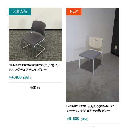
大量入荷
NEW
CK-M102HSXC4 KOKUYO(コクヨ) ミー
ティングチェアその他 グレー
4,400
￥
（税込）
39
在庫
L409AW FXW1 オカムラ(OKAMURA)
ミーティングチェアその他 グレー
8,800
￥
（税込）