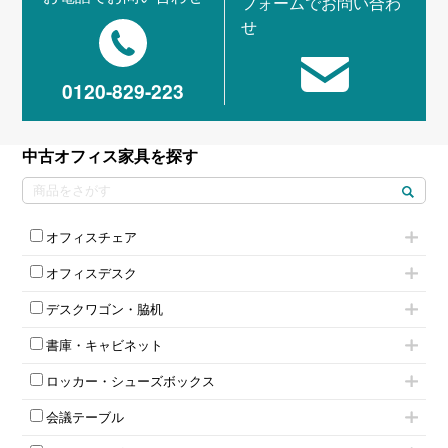
フォームでお問い合わ
せ
0120-829-223
中古オフィス家具を探す
オフィスチェア
肘付きチェア
オフィスデスク
肘無しチェア
片袖机
役員チェア
デスクワゴン・脇机
フリーアドレスデスク（ベンチデスク）
高級チェア（多機能チェア）
インワゴン2段
昇降デスク
オフィスチェアその他
書庫・キャビネット
インワゴン3段
オフィスデスクその他
ハイキャビネット
脇机
両袖机
ロッカー・シューズボックス
ローキャビネット
ワゴンその他
平机・平デスク
1人用ロッカー
両開きキャビネット
会議テーブル
2人用ロッカー
スチールキャビネット
ミーティングテーブル
3人用ロッカー