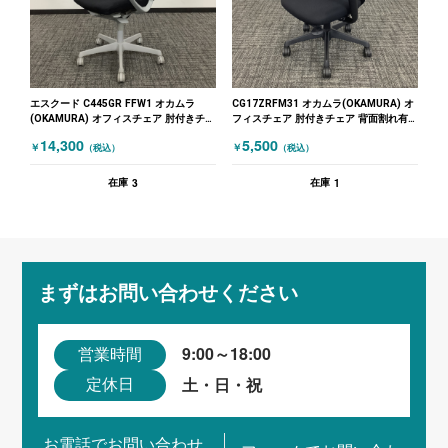
エスクード C445GR FFW1 オカムラ
CG17ZRFM31 オカムラ(OKAMURA) オ
(OKAMURA) オフィスチェア 肘付きチェ
フィスチェア 肘付きチェア 背面割れ有
ア
B品 ブラック
14,300
5,500
￥
￥
（税込）
（税込）
3
1
在庫
在庫
まずはお問い合わせください
9:00～18:00
営業時間
土・日・祝
定休日
お電話でお問い合わせ