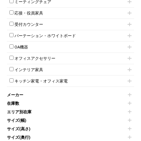
上下連結キャビネット
ミーティングチェア
スタッキングテーブル
4人用ロッカー
整理ケース（ペーパーケース）
キャスター付きミーティングチェア
ネスティングテーブル
5人用ロッカー
軽量ラック（スチールラック）
応接・役員家具
スタッキングミーティングチェア
幕板付テーブル
6人用ロッカー
メタルラック
応接セット
テーブル付きミーティングチェア
カウンターテーブル
8人用ロッカー
収納家具その他
受付カウンター
応接ソファ
ネスティングミーティングチェア
キャスター 付きテーブル
パーソナルロッカー
オープン書庫
ハイカウンター
応接チェア
折りたたみミーティングチェア
T字脚テーブル
多人数ロッカー
パーテーション・ホワイトボード
両開書庫
ローカウンター
応接テーブル
丸椅子
大型会議テーブル
シリンダー錠ロッカー
引き違い書庫
パーテーション
ラウンジカウンター
応接・役員家具その他
ハイチェア
会議テーブルW1200～
OA機器
ダイヤル錠ロッカー
ラテラル書庫
自立タイプパーテーション
受付カウンターその他
シェルチェア
会議テーブルW1500～
ボタン錠ロッカー
iPad
パーテーションその他
ミーティングチェアその他
オフィスアクセサリー
会議テーブルW1800～
ダイヤル錠ロッカー
電話機（ビジネスフォン）
脚付ホワイトボード
折りたたみ会議テーブル
シューズロッカー・下駄箱
チェア用台車
シュレッダー
壁掛けホワイトボード
インテリア家具
平行スタックテーブル
ワードローブ・クローゼット
演台・講演台・演説台
プロジェクター
スケジュールボード・行動予定表
ハイテーブル
ロッカーその他
モールドチェア
防音パネル
スクリーン
ホワイトボードその他
キッチン家電・オフィス家電
会議テーブルその他
ダイニングチェア
個室ブース
液晶モニター・ディスプレイ
電気ポッド
ダイニングテーブル
耐火金庫
プリンター・コピー機
メーカー
冷蔵庫・洗濯機
カウンターテーブル
コートハンガー・ポールハンガー
その他OA機器
空気清浄機・加湿器
センターテーブル・サイドテーブル
傘立て
在庫数
電子レンジ
カフェテーブル
食器棚・キッチンキャビネット
エリア別在庫
液晶テレビ・モニター類
ベンチ・スツール
カタログスタンド
エアコン
ソファ
サイズ(幅)
オフィスアクセサリーその他
照明機器
シェルフ
サイズ(高さ)
掃除機
ダストボックス（ゴミ箱）
サイズ(奥行)
季節家電
インテリア家具その他