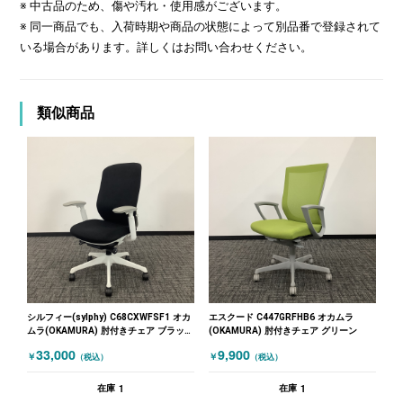
※ 中古品のため、傷や汚れ・使用感がございます。
※ 同一商品でも、入荷時期や商品の状態によって別品番で登録されて
いる場合があります。詳しくはお問い合わせください。
類似商品
シルフィー(sylphy) C68CXWFSF1 オカ
エスクード C447GRFHB6 オカムラ
ムラ(OKAMURA) 肘付きチェア ブラック
(OKAMURA) 肘付きチェア グリーン
ホワイト
33,000
9,900
￥
￥
（税込）
（税込）
1
1
在庫
在庫