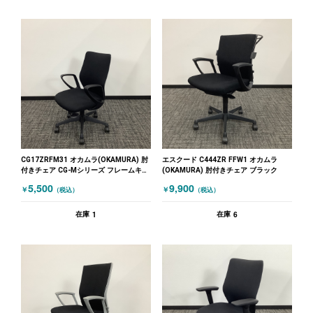
CG17ZRFM31 オカムラ(OKAMURA) 肘
エスクード C444ZR FFW1 オカムラ
付きチェア CG-Mシリーズ フレームキズ
(OKAMURA) 肘付きチェア ブラック
有 ブラック
5,500
9,900
￥
￥
（税込）
（税込）
1
6
在庫
在庫