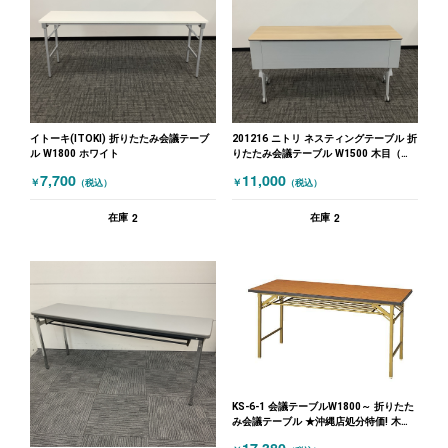
イトーキ(ITOKI) 折りたたみ会議テーブ
201216 ニトリ ネスティングテーブル 折
ル W1800 ホワイト
りたたみ会議テーブル W1500 木目（ナ
チュラル）
7,700
11,000
￥
￥
（税込）
（税込）
2
2
在庫
在庫
KS-6-1 会議テーブルW1800～ 折りたた
み会議テーブル ★沖縄店処分特価! 木目
（ブラウン）