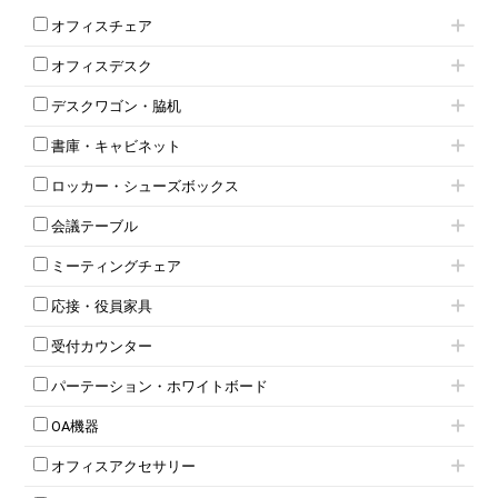
オフィスチェア
肘付きチェア
オフィスデスク
肘無しチェア
片袖机
役員チェア
デスクワゴン・脇机
フリーアドレスデスク（ベンチデスク）
高級チェア（多機能チェア）
インワゴン2段
昇降デスク
オフィスチェアその他
書庫・キャビネット
インワゴン3段
オフィスデスクその他
ハイキャビネット
脇机
両袖机
ロッカー・シューズボックス
ローキャビネット
ワゴンその他
平机・平デスク
1人用ロッカー
両開きキャビネット
会議テーブル
2人用ロッカー
スチールキャビネット
ミーティングテーブル
3人用ロッカー
上下連結キャビネット
ミーティングチェア
スタッキングテーブル
4人用ロッカー
整理ケース（ペーパーケース）
キャスター付きミーティングチェア
ネスティングテーブル
5人用ロッカー
軽量ラック（スチールラック）
応接・役員家具
スタッキングミーティングチェア
幕板付テーブル
6人用ロッカー
メタルラック
応接セット
テーブル付きミーティングチェア
カウンターテーブル
8人用ロッカー
収納家具その他
受付カウンター
応接ソファ
ネスティングミーティングチェア
キャスター 付きテーブル
パーソナルロッカー
オープン書庫
ハイカウンター
応接チェア
折りたたみミーティングチェア
T字脚テーブル
多人数ロッカー
パーテーション・ホワイトボード
両開書庫
ローカウンター
応接テーブル
丸椅子
大型会議テーブル
シリンダー錠ロッカー
引き違い書庫
パーテーション
ラウンジカウンター
応接・役員家具その他
ハイチェア
会議テーブルW1200～
OA機器
ダイヤル錠ロッカー
ラテラル書庫
自立タイプパーテーション
受付カウンターその他
シェルチェア
会議テーブルW1500～
ボタン錠ロッカー
iPad
パーテーションその他
ミーティングチェアその他
オフィスアクセサリー
会議テーブルW1800～
ダイヤル錠ロッカー
電話機（ビジネスフォン）
脚付ホワイトボード
折りたたみ会議テーブル
シューズロッカー・下駄箱
チェア用台車