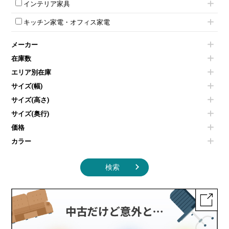
シュレッダー
壁掛けホワイトボード
インテリア家具
平行スタックテーブル
ワードローブ・クローゼット
演台・講演台・演説台
プロジェクター
スケジュールボード・行動予定表
ハイテーブル
ロッカーその他
モールドチェア
防音パネル
スクリーン
ホワイトボードその他
キッチン家電・オフィス家電
会議テーブルその他
ダイニングチェア
個室ブース
液晶モニター・ディスプレイ
電気ポッド
ダイニングテーブル
耐火金庫
プリンター・コピー機
メーカー
冷蔵庫・洗濯機
カウンターテーブル
コートハンガー・ポールハンガー
その他OA機器
空気清浄機・加湿器
センターテーブル・サイドテーブル
傘立て
在庫数
電子レンジ
カフェテーブル
食器棚・キッチンキャビネット
エリア別在庫
液晶テレビ・モニター類
ベンチ・スツール
カタログスタンド
エアコン
ソファ
サイズ(幅)
オフィスアクセサリーその他
照明機器
シェルフ
サイズ(高さ)
掃除機
ダストボックス（ゴミ箱）
サイズ(奥行)
季節家電
インテリア家具その他
その他キッチン家電・オフィス家電
価格
カラー
検索