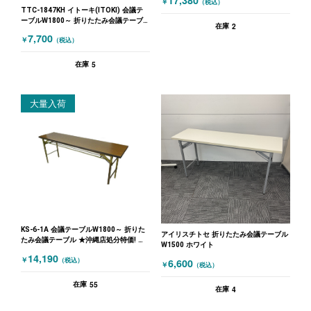
17,380
￥
（税込）
TTC-1847KH イトーキ(ITOKI) 会議テ
ーブルW1800～ 折りたたみ会議テーブ
2
在庫
ル W1800 グレー
7,700
￥
（税込）
5
在庫
大量入荷
KS-6-1A 会議テーブルW1800～ 折りた
アイリスチトセ 折りたたみ会議テーブル
たみ会議テーブル ★沖縄店処分特価! 木
W1500 ホワイト
目（ブラウン）
14,190
￥
6,600
（税込）
￥
（税込）
55
在庫
4
在庫